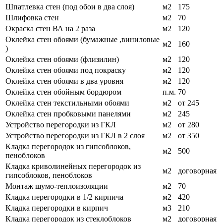
Шпатлевка стен (под обои в два слоя)
м2
175
Шлифовка стен
м2
70
Окраска стен ВА на 2 раза
м2
120
Оклейка стен обоями (бумажные ,виниловые
м2
160
)
Оклейка стен обоями (флизилин)
м2
120
Оклейка стен обоями под покраску
м2
120
Оклейка стен обоями в два уровня
м2
120
Оклейка стен обойным бордюром
п.м.
70
Оклейка стен текстильными обоями
м2
от 245
Оклейка стен пробковыми панелями
м2
245
Устройство перегородки из ГКЛ
м2
от 280
Устройство перегородки из ГКЛ в 2 слоя
м2
от 350
Кладка перегородок из гипсоблоков,
м2
500
пеноблоков
Кладка криволинейных перегородок из
м2
договорная
гипсоблоков, пеноблоков
Монтаж шумо-теплоизоляции
м2
70
Кладка перегородки в 1/2 кирпича
м2
420
Кладка перегородки в кирпич
м3
210
Кладка перегородок из стеклоблоков
м2
договорная