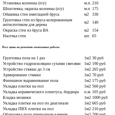
Установка колонны (п/у)
м.п.
210
Шпатлевка, окраска колонны (п/у)
м.п
175
Обшивка стен имитацией бруса
м2
330
Грунтовка стен из бруса колерованным
м2
140
антисептиком для дерева
Окраска стен из бруса ВА
м2
154
Насечка стен
шт.
65
Пол: цены на ремонтно-монтажные работы
Грунтовка пола на 1 раз
1м2
30 руб
Устройство гидроизоляции сухими смесями
1м2
190 руб
Устройство стяжки до 3 см
1м2
265 руб
Армирование стяжки
1м2
70 руб
Финишное выравнивание пола
1м2
175 руб
Укладка плитки на пол
1м2
560 руб
Укладка керамического плинтуса, бордюра
п.м.
105 руб
Кладка мозаики
1м2
1000 руб
Укладка плитки на пол по диагонали
1м2
665 руб
Укладка ПВХ плитки на пол
1м2
210 руб
Облицовка пола природным камнем
1м2
700 руб