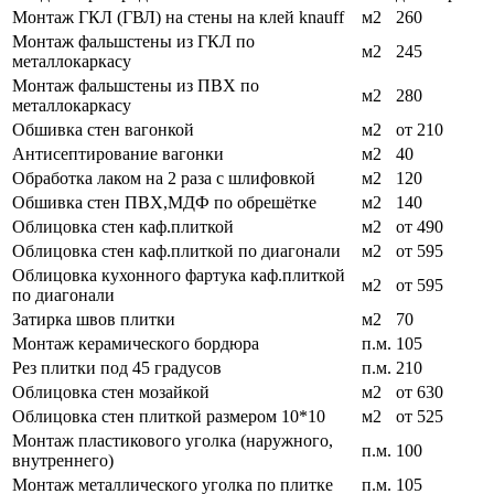
Монтаж ГКЛ (ГВЛ) на стены на клей knauff
м2
260
Монтаж фальшстены из ГКЛ по
м2
245
металлокаркасу
Монтаж фальшстены из ПВХ по
м2
280
металлокаркасу
Обшивка стен вагонкой
м2
от 210
Антисептирование вагонки
м2
40
Обработка лаком на 2 раза с шлифовкой
м2
120
Обшивка стен ПВХ,МДФ по обрешётке
м2
140
Облицовка стен каф.плиткой
м2
от 490
Облицовка стен каф.плиткой по диагонали
м2
от 595
Облицовка кухонного фартука каф.плиткой
м2
от 595
по диагонали
Затирка швов плитки
м2
70
Монтаж керамического бордюра
п.м.
105
Рез плитки под 45 градусов
п.м.
210
Облицовка стен мозайкой
м2
от 630
Облицовка стен плиткой размером 10*10
м2
от 525
Монтаж пластикового уголка (наружного,
п.м.
100
внутреннего)
Монтаж металлического уголка по плитке
п.м.
105