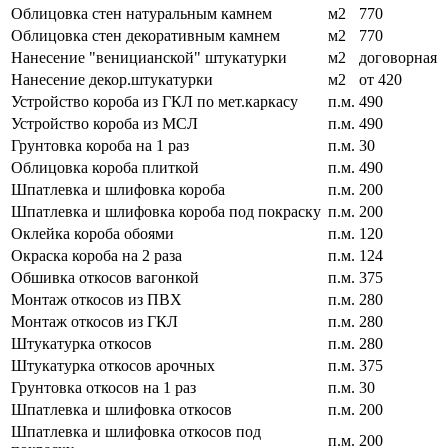
Облицовка стен натуральным камнем
м2
770
Облицовка стен декоративным камнем
м2
770
Нанесение "веницианской" штукатурки
м2
договорная
Нанесение декор.штукатурки
м2
от 420
Устройство короба из ГКЛ по мет.каркасу
п.м.
490
Устройство короба из МСЛ
п.м.
490
Грунтовка короба на 1 раз
п.м.
30
Облицовка короба плиткой
п.м.
490
Шпатлевка и шлифовка короба
п.м.
200
Шпатлевка и шлифовка короба под покраску
п.м.
200
Оклейка короба обоями
п.м.
120
Окраска короба на 2 раза
п.м.
124
Обшивка откосов вагонкой
п.м.
375
Монтаж откосов из ПВХ
п.м.
280
Монтаж откосов из ГКЛ
п.м.
280
Штукатурка откосов
п.м.
280
Штукатурка откосов арочных
п.м.
375
Грунтовка откосов на 1 раз
п.м.
30
Шпатлевка и шлифовка откосов
п.м.
200
Шпатлевка и шлифовка откосов под
п.м.
200