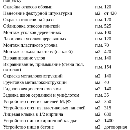
покраску
Оклейка откосов обоями
п.м.
120
Нанесение фактурной штукатурки
м2
от 420
Окраска откосов на 2раза
п.м.
120
Облицовка откосов плиткой
п.м.
525
Монтаж уголков деревянных
п.м.
100
Лакировка уголков деревянных
п.м.
120
Монтаж пластикого уголка
п.м.
70
Монтаж зеркала на стену (на клей)
м2
420
Выравнивание углов
п.м.
140
Выравнивание, примыкание (стена-пол,
п.м.
154
потолок)
Окраска металлоконструкций
м2
140
Грунтовка металлоконструкций
м2
40
Гидроизоляция стен смесями
м2
140
Заделка швов серпянкой и унифлотом
п.м.
35
Устройство стен из панелей МДФ
м2
350
Устройство стен из пластиковых панелей
м2
315
Лицевая кладка в 1/2 кирпича
м2
630
Устройство ниш в кирпичной кладке
м2
1400
Устройство ниш в бетоне
м2
договорная