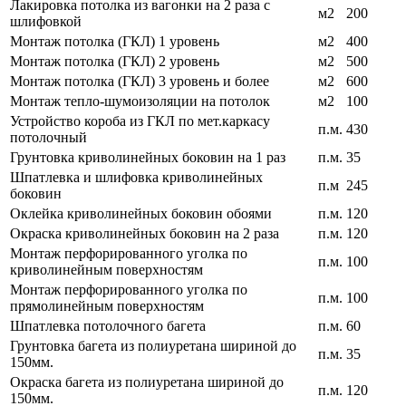
Лакировка потолка из вагонки на 2 раза с
м2
200
шлифовкой
Монтаж потолка (ГКЛ) 1 уровень
м2
400
Монтаж потолка (ГКЛ) 2 уровень
м2
500
Монтаж потолка (ГКЛ) 3 уровень и более
м2
600
Монтаж тепло-шумоизоляции на потолок
м2
100
Устройство короба из ГКЛ по мет.каркасу
п.м.
430
потолочный
Грунтовка криволинейных боковин на 1 раз
п.м.
35
Шпатлевка и шлифовка криволинейных
п.м
245
боковин
Оклейка криволинейных боковин обоями
п.м.
120
Окраска криволинейных боковин на 2 раза
п.м.
120
Монтаж перфорированного уголка по
п.м.
100
криволинейным поверхностям
Монтаж перфорированного уголка по
п.м.
100
прямолинейным поверхностям
Шпатлевка потолочного багета
п.м.
60
Грунтовка багета из полиуретана шириной до
п.м.
35
150мм.
Окраска багета из полиуретана шириной до
п.м.
120
150мм.