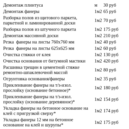
Демонтаж плинтуса
м
30 руб
Демонтаж фанеры
1м2
65 руб
Разборка полов из щитового паркета,
1м2
70
руб
паркетной и ламинированной доски
Разборка полов из штучного паркета
1м2
175 руб
Демонтаж массивной доски
1м2
210
руб
Резка фанеры на листы 760х760 мм
1м2
40
руб
Резка фанеры на листы 625х625 мм
1м2
60
руб
Очистка стяжки от клея
1м2
130 руб
Очистка основания от битумной мастики
1м2
420
руб
Расшивка трещин в цементной стяжке
1м2
80
руб
ремонтно-шпаклевочной массой
Огрунтовка основания/фанеры
1м2
35 руб
Приклеивание фанеры на т/з-изол.
1м2
180 руб
прослойку (основание бетонное)*
Приклеивание фанеры на т/з-изол.
1м2
154 руб
прослойку (основание деревянное)*
Укладка фанеры на бетонное основание на
1м2
174 руб
клей с пригрузкой сверху*
Укладка фанеры 12 мм на бетонное
1м2
175 руб
основание на клей и шурупы*