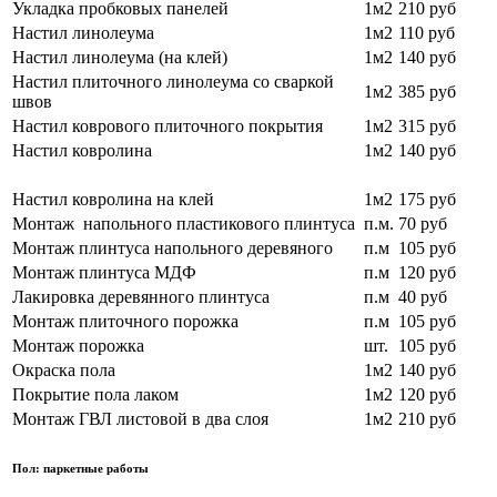
Укладка пробковых панелей
1м2
210 руб
Настил линолеума
1м2
110 руб
Настил линолеума (на клей)
1м2
140 руб
Настил плиточного линолеума со сваркой
1м2
385 руб
швов
Настил коврового плиточного покрытия
1м2
315 руб
Настил ковролина
1м2
140 руб
Настил ковролина на клей
1м2
175 руб
Монтаж напольного пластикового плинтуса
п.м.
70 руб
Монтаж плинтуса напольного деревяного
п.м
105 руб
Монтаж плинтуса МДФ
п.м
120 руб
Лакировка деревянного плинтуса
п.м
40 руб
Монтаж плиточного порожка
п.м
105 руб
Монтаж порожка
шт.
105 руб
Окраска пола
1м2
140 руб
Покрытие пола лаком
1м2
120 руб
Монтаж ГВЛ листовой в два слоя
1м2
210 руб
Пол: паркетные работы