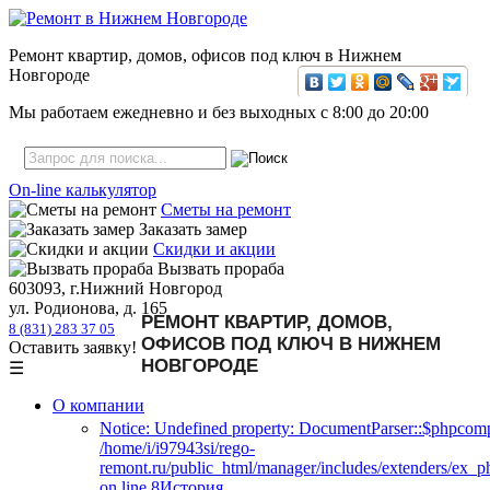
Ремонт квартир, домов, офисов под ключ в Нижнем
Новгороде
Мы работаем ежедневно и без выходных с
8:00
до
20:00
On-line калькулятор
Сметы на ремонт
Заказать замер
Скидки и акции
Вызвать прораба
603093, г.Нижний Новгород
ул. Родионова, д. 165
РЕМОНТ КВАРТИР, ДОМОВ,
8 (831) 283 37 05
ОФИСОВ ПОД КЛЮЧ В НИЖНЕМ
Оставить заявку!
НОВГОРОДЕ
☰
О компании
Notice: Undefined property: DocumentParser::$phpcomp
/home/i/i97943si/rego-
remont.ru/public_html/manager/includes/extenders/ex_
on line 8История