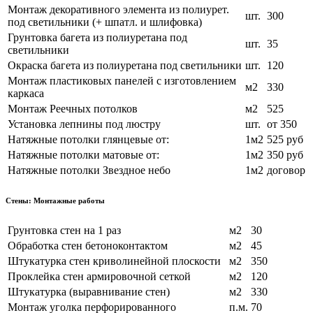
Монтаж декоративного элемента из полиурет.
шт.
300
под светильники (+ шпатл. и шлифовка)
Грунтовка багета из полиуретана под
шт.
35
светильники
Окраска багета из полиуретана под светильники
шт.
120
Монтаж пластиковых панелей с изготовлением
м2
330
каркаса
Монтаж Реечных потолков
м2
525
Установка лепнины под люстру
шт.
от 350
Натяжные потолки глянцевые от:
1м2
525 руб
Натяжные потолки матовые от:
1м2
350 руб
Натяжные потолки Звездное небо
1м2
договор
Стены: Монтажные работы
Грунтовка стен на 1 раз
м2
30
Обработка стен бетоноконтактом
м2
45
Штукатурка стен криволинейной плоскости
м2
350
Проклейка стен армировочной сеткой
м2
120
Штукатурка (выравнивание стен)
м2
330
Монтаж уголка перфорированного
п.м.
70