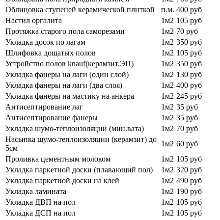
Облицовка ступеней керамической плиткой
п.м.
400 руб
Настил оргалита
1м2
105 руб
Протяжка старого пола саморезами
1м2
70 руб
Укладка досок по лагам
1м2
350 руб
Шлифовка дощатых полов
1м2
105 руб
Устройство полов knauf(керамзит,ЭП)
1м2
350 руб
Укладка фанеры на лаги (один слой)
1м2
130 руб
Укладка фанеры на лаги (два слоя)
1м2
400 руб
Укладка фанеры на мастику на анкера
1м2
245 руб
Антисептирование лаг
1м2
35 руб
Антисептирование фанеры
1м2
35 руб
Укладка шумо-теплоизоляции (мин.вата)
1м2
70 руб
Насыпка шумо-теплоизоляции (керамзит) до
1м2
60 руб
5см
Проливка цементным молоком
1м2
105 руб
Укладка паркетной доски (плавающий пол)
1м2
320 руб
Укладка паркетной доски на клей
1м2
490 руб
Укладка ламината
1м2
190 руб
Укладка ДВП на пол
1м2
105 руб
Укладка ДСП на пол
1м2
105 руб