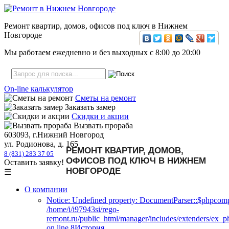
Ремонт квартир, домов, офисов под ключ в Нижнем
Новгороде
Мы работаем ежедневно и без выходных с
8:00
до
20:00
On-line калькулятор
Сметы на ремонт
Заказать замер
Скидки и акции
Вызвать прораба
603093, г.Нижний Новгород
ул. Родионова, д. 165
РЕМОНТ КВАРТИР, ДОМОВ,
8 (831) 283 37 05
ОФИСОВ ПОД КЛЮЧ В НИЖНЕМ
Оставить заявку!
НОВГОРОДЕ
☰
О компании
Notice: Undefined property: DocumentParser::$phpcomp
/home/i/i97943si/rego-
remont.ru/public_html/manager/includes/extenders/ex_
on line 8История