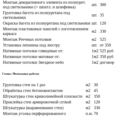
Монтаж декоративного элемента из полиурет.
шт.
300
под светильники (+ шпатл. и шлифовка)
Грунтовка багета из полиуретана под
шт.
35
светильники
Окраска багета из полиуретана под светильники
шт.
120
Монтаж пластиковых панелей с изготовлением
м2
330
каркаса
Монтаж Реечных потолков
м2
525
Установка лепнины под люстру
шт.
от 350
Натяжные потолки глянцевые от:
1м2
525 руб
Натяжные потолки матовые от:
1м2
350 руб
Натяжные потолки Звездное небо
1м2
договор
Стены: Монтажные работы
Грунтовка стен на 1 раз
м2
30
Обработка стен бетоноконтактом
м2
45
Штукатурка стен криволинейной плоскости
м2
350
Проклейка стен армировочной сеткой
м2
120
Штукатурка (выравнивание стен)
м2
330
Монтаж уголка перфорированного
п.м.
70