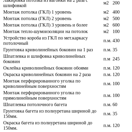
Лакировка потолка из вагонки на 2 раза с
м2
200
шлифовкой
Монтаж потолка (ГКЛ) 1 уровень
м2
400
Монтаж потолка (ГКЛ) 2 уровень
м2
500
Монтаж потолка (ГКЛ) 3 уровень и более
м2
600
Монтаж тепло-шумоизоляции на потолок
м2
100
Устройство короба из ГКЛ по мет.каркасу
п.м.
430
потолочный
Грунтовка криволинейных боковин на 1 раз
п.м.
35
Шпатлевка и шлифовка криволинейных
п.м
245
боковин
Оклейка криволинейных боковин обоями
п.м.
120
Окраска криволинейных боковин на 2 раза
п.м.
120
Монтаж перфорированного уголка по
п.м.
100
криволинейным поверхностям
Монтаж перфорированного уголка по
п.м.
100
прямолинейным поверхностям
Шпатлевка потолочного багета
п.м.
60
Грунтовка багета из полиуретана шириной до
п.м.
35
150мм.
Окраска багета из полиуретана шириной до
п.м.
120
150мм.