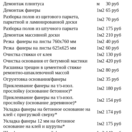
Демонтаж плинтуса
м
30 руб
Демонтаж фанеры
1м2
65 руб
Разборка полов из щитового паркета,
1м2
70
руб
паркетной и ламинированной доски
Разборка полов из штучного паркета
1м2
175 руб
Демонтаж массивной доски
1м2
210
руб
Резка фанеры на листы 760х760 мм
1м2
40
руб
Резка фанеры на листы 625х625 мм
1м2
60
руб
Очистка стяжки от клея
1м2
130 руб
Очистка основания от битумной мастики
1м2
420
руб
Расшивка трещин в цементной стяжке
1м2
80
руб
ремонтно-шпаклевочной массой
Огрунтовка основания/фанеры
1м2
35 руб
Приклеивание фанеры на т/з-изол.
1м2
180 руб
прослойку (основание бетонное)*
Приклеивание фанеры на т/з-изол.
1м2
154 руб
прослойку (основание деревянное)*
Укладка фанеры на бетонное основание на
1м2
174 руб
клей с пригрузкой сверху*
Укладка фанеры 12 мм на бетонное
1м2
175 руб
основание на клей и шурупы*