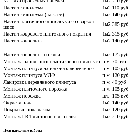
Укладка пробковых панелей
1м2
210 руб
Настил линолеума
1м2
110 руб
Настил линолеума (на клей)
1м2
140 руб
Настил плиточного линолеума со сваркой
1м2
385 руб
швов
Настил коврового плиточного покрытия
1м2
315 руб
Настил ковролина
1м2
140 руб
Настил ковролина на клей
1м2
175 руб
Монтаж напольного пластикового плинтуса
п.м.
70 руб
Монтаж плинтуса напольного деревяного
п.м
105 руб
Монтаж плинтуса МДФ
п.м
120 руб
Лакировка деревянного плинтуса
п.м
40 руб
Монтаж плиточного порожка
п.м
105 руб
Монтаж порожка
шт.
105 руб
Окраска пола
1м2
140 руб
Покрытие пола лаком
1м2
120 руб
Монтаж ГВЛ листовой в два слоя
1м2
210 руб
Пол: паркетные работы