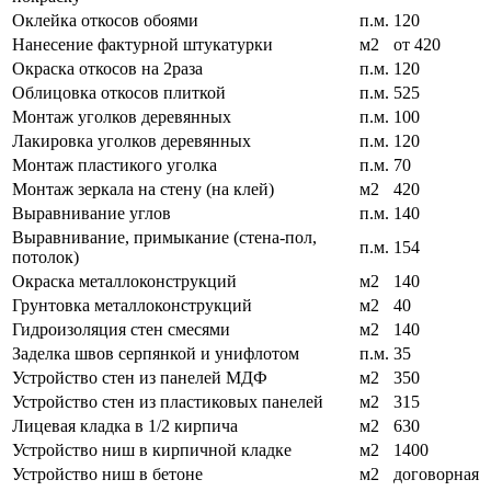
Оклейка откосов обоями
п.м.
120
Нанесение фактурной штукатурки
м2
от 420
Окраска откосов на 2раза
п.м.
120
Облицовка откосов плиткой
п.м.
525
Монтаж уголков деревянных
п.м.
100
Лакировка уголков деревянных
п.м.
120
Монтаж пластикого уголка
п.м.
70
Монтаж зеркала на стену (на клей)
м2
420
Выравнивание углов
п.м.
140
Выравнивание, примыкание (стена-пол,
п.м.
154
потолок)
Окраска металлоконструкций
м2
140
Грунтовка металлоконструкций
м2
40
Гидроизоляция стен смесями
м2
140
Заделка швов серпянкой и унифлотом
п.м.
35
Устройство стен из панелей МДФ
м2
350
Устройство стен из пластиковых панелей
м2
315
Лицевая кладка в 1/2 кирпича
м2
630
Устройство ниш в кирпичной кладке
м2
1400
Устройство ниш в бетоне
м2
договорная