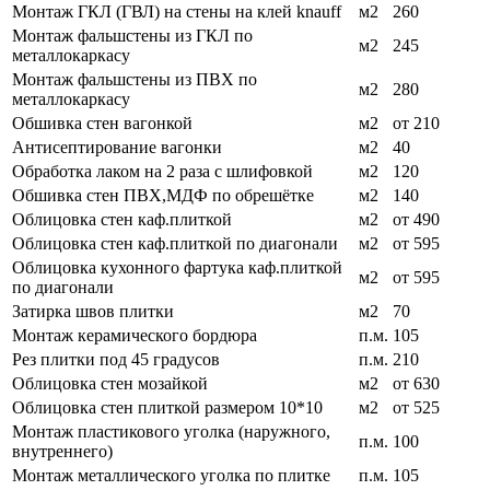
Монтаж ГКЛ (ГВЛ) на стены на клей knauff
м2
260
Монтаж фальшстены из ГКЛ по
м2
245
металлокаркасу
Монтаж фальшстены из ПВХ по
м2
280
металлокаркасу
Обшивка стен вагонкой
м2
от 210
Антисептирование вагонки
м2
40
Обработка лаком на 2 раза с шлифовкой
м2
120
Обшивка стен ПВХ,МДФ по обрешётке
м2
140
Облицовка стен каф.плиткой
м2
от 490
Облицовка стен каф.плиткой по диагонали
м2
от 595
Облицовка кухонного фартука каф.плиткой
м2
от 595
по диагонали
Затирка швов плитки
м2
70
Монтаж керамического бордюра
п.м.
105
Рез плитки под 45 градусов
п.м.
210
Облицовка стен мозайкой
м2
от 630
Облицовка стен плиткой размером 10*10
м2
от 525
Монтаж пластикового уголка (наружного,
п.м.
100
внутреннего)
Монтаж металлического уголка по плитке
п.м.
105