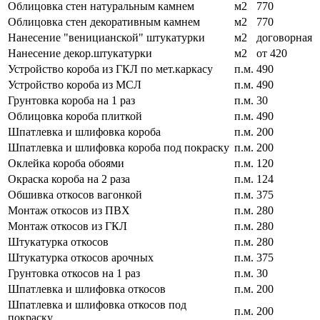
Облицовка стен натуральным камнем
м2
770
Облицовка стен декоративным камнем
м2
770
Нанесение "веницианской" штукатурки
м2
договорная
Нанесение декор.штукатурки
м2
от 420
Устройство короба из ГКЛ по мет.каркасу
п.м.
490
Устройство короба из МСЛ
п.м.
490
Грунтовка короба на 1 раз
п.м.
30
Облицовка короба плиткой
п.м.
490
Шпатлевка и шлифовка короба
п.м.
200
Шпатлевка и шлифовка короба под покраску
п.м.
200
Оклейка короба обоями
п.м.
120
Окраска короба на 2 раза
п.м.
124
Обшивка откосов вагонкой
п.м.
375
Монтаж откосов из ПВХ
п.м.
280
Монтаж откосов из ГКЛ
п.м.
280
Штукатурка откосов
п.м.
280
Штукатурка откосов арочных
п.м.
375
Грунтовка откосов на 1 раз
п.м.
30
Шпатлевка и шлифовка откосов
п.м.
200
Шпатлевка и шлифовка откосов под
п.м.
200
покраску