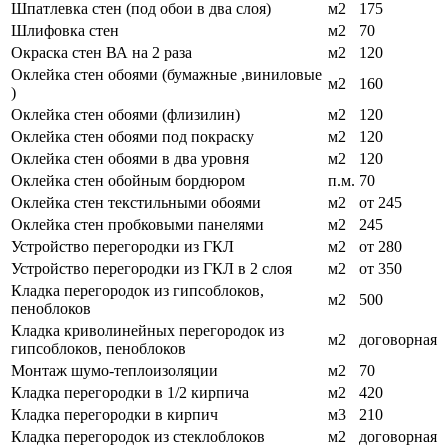
Шпатлевка стен (под обои в два слоя)
м2
175
Шлифовка стен
м2
70
Окраска стен ВА на 2 раза
м2
120
Оклейка стен обоями (бумажные ,виниловые
м2
160
)
Оклейка стен обоями (флизилин)
м2
120
Оклейка стен обоями под покраску
м2
120
Оклейка стен обоями в два уровня
м2
120
Оклейка стен обойным бордюром
п.м.
70
Оклейка стен текстильными обоями
м2
от 245
Оклейка стен пробковыми панелями
м2
245
Устройство перегородки из ГКЛ
м2
от 280
Устройство перегородки из ГКЛ в 2 слоя
м2
от 350
Кладка перегородок из гипсоблоков,
м2
500
пеноблоков
Кладка криволинейных перегородок из
м2
договорная
гипсоблоков, пеноблоков
Монтаж шумо-теплоизоляции
м2
70
Кладка перегородки в 1/2 кирпича
м2
420
Кладка перегородки в кирпич
м3
210
Кладка перегородок из стеклоблоков
м2
договорная