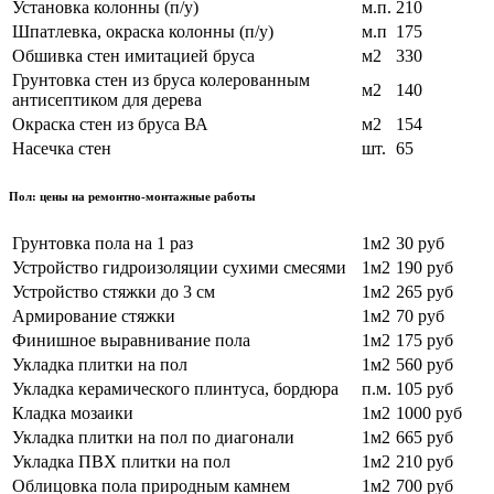
Установка колонны (п/у)
м.п.
210
Шпатлевка, окраска колонны (п/у)
м.п
175
Обшивка стен имитацией бруса
м2
330
Грунтовка стен из бруса колерованным
м2
140
антисептиком для дерева
Окраска стен из бруса ВА
м2
154
Насечка стен
шт.
65
Пол: цены на ремонтно-монтажные работы
Грунтовка пола на 1 раз
1м2
30 руб
Устройство гидроизоляции сухими смесями
1м2
190 руб
Устройство стяжки до 3 см
1м2
265 руб
Армирование стяжки
1м2
70 руб
Финишное выравнивание пола
1м2
175 руб
Укладка плитки на пол
1м2
560 руб
Укладка керамического плинтуса, бордюра
п.м.
105 руб
Кладка мозаики
1м2
1000 руб
Укладка плитки на пол по диагонали
1м2
665 руб
Укладка ПВХ плитки на пол
1м2
210 руб
Облицовка пола природным камнем
1м2
700 руб