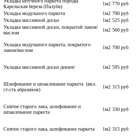
Укладка штучного паркета породы
1м2
770
руб
Карельская береза (Палуба)
Укладка модульного паркета
1м2
790
руб
Укладка массивной доски
1м2
525 руб
Укладка массивной доски, покрытой лаком/
1м2
560 руб
маслом
Укладка модульного паркета, покрытого
1м2
700
руб
лаком/маслом
Укладка массивной доски декинг
1м2
595 руб
Шлифование и шпаклевание паркета (вкл.
1м2
315 руб
ст-сть абразивов)
Снятие старого лака, шлифование и
1м2
330 руб
шпаклевание паркета
Снятие старого лака, шлифование паркета
1м2
315 руб