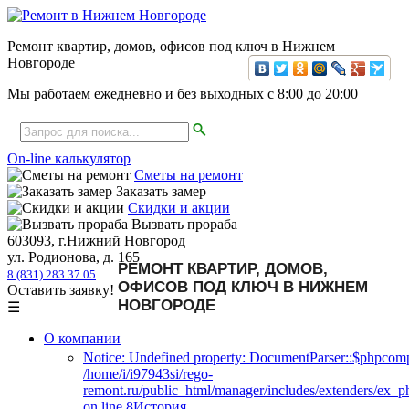
Ремонт квартир, домов, офисов под ключ в Нижнем
Новгороде
Мы работаем ежедневно и без выходных с
8:00
до
20:00
On-line калькулятор
Сметы на ремонт
Заказать замер
Скидки и акции
Вызвать прораба
603093, г.Нижний Новгород
ул. Родионова, д. 165
РЕМОНТ КВАРТИР, ДОМОВ,
8 (831) 283 37 05
ОФИСОВ ПОД КЛЮЧ В НИЖНЕМ
Оставить заявку!
НОВГОРОДЕ
☰
О компании
Notice: Undefined property: DocumentParser::$phpcomp
/home/i/i97943si/rego-
remont.ru/public_html/manager/includes/extenders/ex_
on line 8История