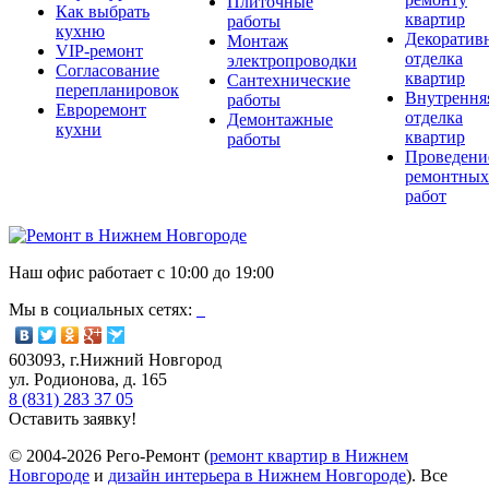
Плиточные
Как выбрать
квартир
работы
кухню
Декоратив
Монтаж
VIP-ремонт
отделка
электропроводки
Согласование
квартир
Сантехнические
перепланировок
Внутрення
работы
Евроремонт
отделка
Демонтажные
кухни
квартир
работы
Проведени
ремонтных
работ
Наш офис работает с
10:00
до
19:00
Мы в социальных сетях:
603093, г.Нижний Новгород
ул. Родионова, д. 165
8 (831) 283 37 05
Оставить заявку!
© 2004-2026 Рего-Ремонт (
ремонт квартир в Нижнем
Новгороде
и
дизайн интерьера в Нижнем Новгороде
). Все