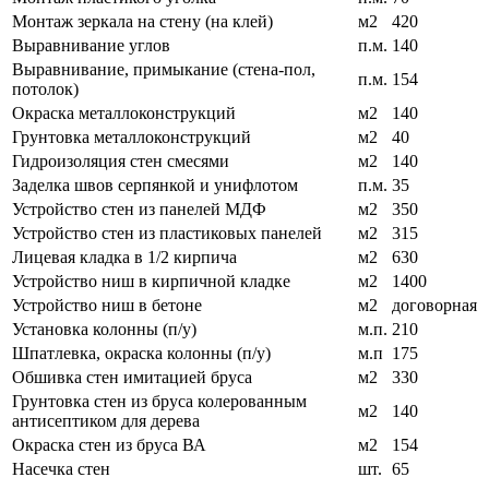
Монтаж зеркала на стену (на клей)
м2
420
Выравнивание углов
п.м.
140
Выравнивание, примыкание (стена-пол,
п.м.
154
потолок)
Окраска металлоконструкций
м2
140
Грунтовка металлоконструкций
м2
40
Гидроизоляция стен смесями
м2
140
Заделка швов серпянкой и унифлотом
п.м.
35
Устройство стен из панелей МДФ
м2
350
Устройство стен из пластиковых панелей
м2
315
Лицевая кладка в 1/2 кирпича
м2
630
Устройство ниш в кирпичной кладке
м2
1400
Устройство ниш в бетоне
м2
договорная
Установка колонны (п/у)
м.п.
210
Шпатлевка, окраска колонны (п/у)
м.п
175
Обшивка стен имитацией бруса
м2
330
Грунтовка стен из бруса колерованным
м2
140
антисептиком для дерева
Окраска стен из бруса ВА
м2
154
Насечка стен
шт.
65