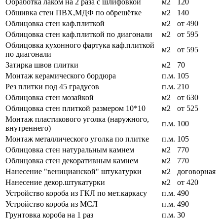
Обработка лаком на 2 раза с шлифовкой
м2
120
Обшивка стен ПВХ,МДФ по обрешётке
м2
140
Облицовка стен каф.плиткой
м2
от 490
Облицовка стен каф.плиткой по диагонали
м2
от 595
Облицовка кухонного фартука каф.плиткой
м2
от 595
по диагонали
Затирка швов плитки
м2
70
Монтаж керамического бордюра
п.м.
105
Рез плитки под 45 градусов
п.м.
210
Облицовка стен мозайкой
м2
от 630
Облицовка стен плиткой размером 10*10
м2
от 525
Монтаж пластикового уголка (наружного,
п.м.
100
внутреннего)
Монтаж металлического уголка по плитке
п.м.
105
Облицовка стен натуральным камнем
м2
770
Облицовка стен декоративным камнем
м2
770
Нанесение "веницианской" штукатурки
м2
договорная
Нанесение декор.штукатурки
м2
от 420
Устройство короба из ГКЛ по мет.каркасу
п.м.
490
Устройство короба из МСЛ
п.м.
490
Грунтовка короба на 1 раз
п.м.
30