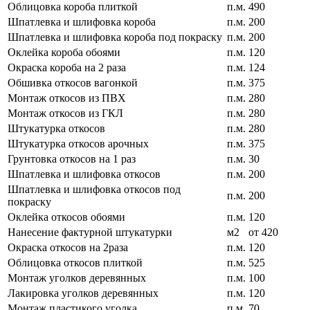
Облицовка короба плиткой
п.м.
490
Шпатлевка и шлифовка короба
п.м.
200
Шпатлевка и шлифовка короба под покраску
п.м.
200
Оклейка короба обоями
п.м.
120
Окраска короба на 2 раза
п.м.
124
Обшивка откосов вагонкой
п.м.
375
Монтаж откосов из ПВХ
п.м.
280
Монтаж откосов из ГКЛ
п.м.
280
Штукатурка откосов
п.м.
280
Штукатурка откосов арочных
п.м.
375
Грунтовка откосов на 1 раз
п.м.
30
Шпатлевка и шлифовка откосов
п.м.
200
Шпатлевка и шлифовка откосов под
п.м.
200
покраску
Оклейка откосов обоями
п.м.
120
Нанесение фактурной штукатурки
м2
от 420
Окраска откосов на 2раза
п.м.
120
Облицовка откосов плиткой
п.м.
525
Монтаж уголков деревянных
п.м.
100
Лакировка уголков деревянных
п.м.
120
Монтаж пластикого уголка
п.м.
70