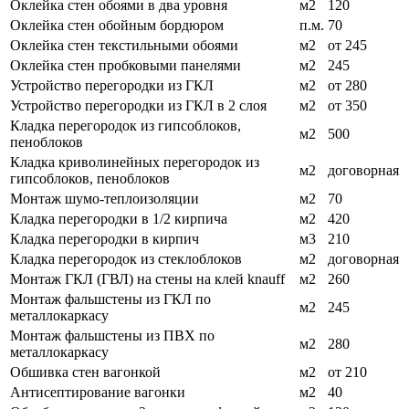
Оклейка стен обоями в два уровня
м2
120
Оклейка стен обойным бордюром
п.м.
70
Оклейка стен текстильными обоями
м2
от 245
Оклейка стен пробковыми панелями
м2
245
Устройство перегородки из ГКЛ
м2
от 280
Устройство перегородки из ГКЛ в 2 слоя
м2
от 350
Кладка перегородок из гипсоблоков,
м2
500
пеноблоков
Кладка криволинейных перегородок из
м2
договорная
гипсоблоков, пеноблоков
Монтаж шумо-теплоизоляции
м2
70
Кладка перегородки в 1/2 кирпича
м2
420
Кладка перегородки в кирпич
м3
210
Кладка перегородок из стеклоблоков
м2
договорная
Монтаж ГКЛ (ГВЛ) на стены на клей knauff
м2
260
Монтаж фальшстены из ГКЛ по
м2
245
металлокаркасу
Монтаж фальшстены из ПВХ по
м2
280
металлокаркасу
Обшивка стен вагонкой
м2
от 210
Антисептирование вагонки
м2
40