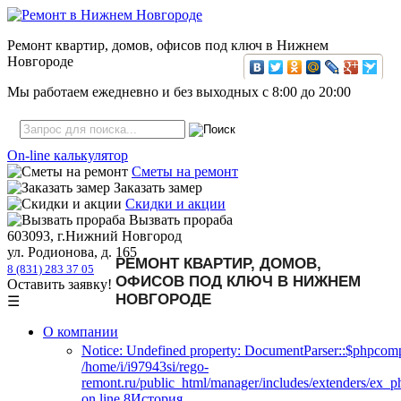
Ремонт квартир, домов, офисов под ключ в Нижнем
Новгороде
Мы работаем ежедневно и без выходных с
8:00
до
20:00
On-line калькулятор
Сметы на ремонт
Заказать замер
Скидки и акции
Вызвать прораба
603093, г.Нижний Новгород
ул. Родионова, д. 165
РЕМОНТ КВАРТИР, ДОМОВ,
8 (831) 283 37 05
ОФИСОВ ПОД КЛЮЧ В НИЖНЕМ
Оставить заявку!
НОВГОРОДЕ
☰
О компании
Notice: Undefined property: DocumentParser::$phpcomp
/home/i/i97943si/rego-
remont.ru/public_html/manager/includes/extenders/ex_
on line 8История