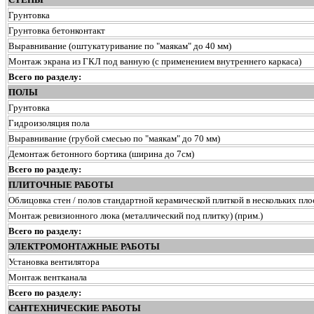
Грунтовка
Грунтовка бетонконтакт
Выравнивание (оштукатуривание по "маякам" до 40 мм)
Монтаж экрана из ГКЛ под ванную (с применением внутреннего каркаса)
Всего по разделу:
ПОЛЫ
Грунтовка
Гидроизоляция пола
Выравнивание (грубой смесью по "маякам" до 70 мм)
Демонтаж бетонного бортика (ширина до 7см)
Всего по разделу:
ПЛИТОЧНЫЕ РАБОТЫ
Облицовка стен / полов стандартной керамической плиткой в нескольких пло
Монтаж ревизионного люка (металлический под плитку) (прим.)
Всего по разделу:
ЭЛЕКТРОМОНТАЖНЫЕ РАБОТЫ
Установка вентилятора
Монтаж вентканала
Всего по разделу:
САНТЕХНИЧЕСКИЕ РАБОТЫ