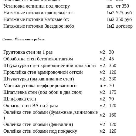
Установка лепнины под люстру
шт.
от 350
Натяжные потолки глянцевые от:
1м2
525 руб
Натяжные потолки матовые от:
1м2
350 руб
Натяжные потолки Звездное небо
1м2
договор
Стены: Монтажные работы
Грунтовка стен на 1 раз
м2
30
Обработка стен бетоноконтактом
м2
45
Штукатурка стен криволинейной плоскости
м2
350
Проклейка стен армировочной сеткой
м2
120
Штукатурка (выравнивание стен)
м2
330
Монтаж уголка перфорированного
п.м.
70
Шпатлевка стен (под обои в два слоя)
м2
175
Шлифовка стен
м2
70
Окраска стен ВА на 2 раза
м2
120
Оклейка стен обоями (бумажные ,виниловые
м2
160
)
Оклейка стен обоями (флизилин)
м2
120
Оклейка стен обоями под покраску
м2
120