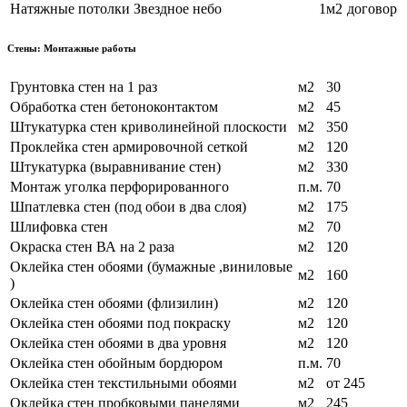
Натяжные потолки Звездное небо
1м2
договор
Стены: Монтажные работы
Грунтовка стен на 1 раз
м2
30
Обработка стен бетоноконтактом
м2
45
Штукатурка стен криволинейной плоскости
м2
350
Проклейка стен армировочной сеткой
м2
120
Штукатурка (выравнивание стен)
м2
330
Монтаж уголка перфорированного
п.м.
70
Шпатлевка стен (под обои в два слоя)
м2
175
Шлифовка стен
м2
70
Окраска стен ВА на 2 раза
м2
120
Оклейка стен обоями (бумажные ,виниловые
м2
160
)
Оклейка стен обоями (флизилин)
м2
120
Оклейка стен обоями под покраску
м2
120
Оклейка стен обоями в два уровня
м2
120
Оклейка стен обойным бордюром
п.м.
70
Оклейка стен текстильными обоями
м2
от 245
Оклейка стен пробковыми панелями
м2
245