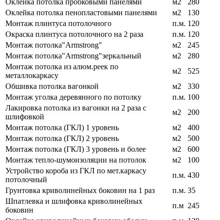
Оклейка потолка пробковыми панелями
м2
280
Оклейка потолка пенопластовыми панелями
м2
130
Монтаж плинтуса потолочного
п.м.
120
Окраска плинтуса потолочного на 2 раза
п.м.
120
Монтаж потолка"Armstrong"
м2
245
Монтаж потолка"Armstrong"зеркальный
м2
280
Монтаж потолка из алюм.реек по
м2
525
металлокаркасу
Обшивка потолка вагонкой
м2
330
Монтаж уголка деревянного по потолку
п.м.
100
Лакировка потолка из вагонки на 2 раза с
м2
200
шлифовкой
Монтаж потолка (ГКЛ) 1 уровень
м2
400
Монтаж потолка (ГКЛ) 2 уровень
м2
500
Монтаж потолка (ГКЛ) 3 уровень и более
м2
600
Монтаж тепло-шумоизоляции на потолок
м2
100
Устройство короба из ГКЛ по мет.каркасу
п.м.
430
потолочный
Грунтовка криволинейных боковин на 1 раз
п.м.
35
Шпатлевка и шлифовка криволинейных
п.м
245
боковин