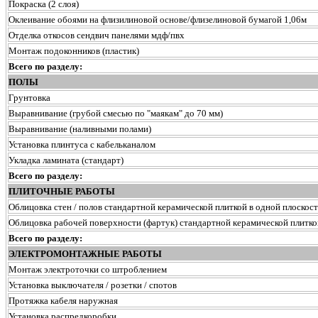
Покраска (2 слоя)
Оклеивание обоями на флизилиновой основе/флизелиновой бумагой 1,06м
Отделка откосов сендвич панелями мдф/пвх
Монтаж подоконников (пластик)
Всего по разделу:
ПОЛЫ
Грунтовка
Выравнивание (грубой смесью по "маякам" до 70 мм)
Выравнивание (наливными полами)
Установка плинтуса с кабельканалом
Укладка ламината (стандарт)
Всего по разделу:
ПЛИТОЧНЫЕ РАБОТЫ
Облицовка стен / полов стандартной керамической плиткой в одной плоскос
Облицовка рабочей поверхности (фартук) стандартной керамической плитко
Всего по разделу:
ЭЛЕКТРОМОНТАЖНЫЕ РАБОТЫ
Монтаж электроточки со штроблением
Установка выключателя / розетки / спотов
Протяжка кабеля наружная
Установка распредкоробки