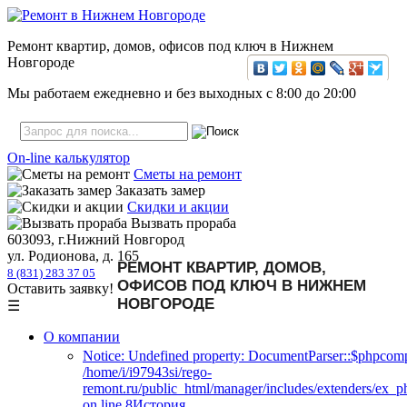
Ремонт квартир, домов, офисов под ключ в Нижнем
Новгороде
Мы работаем ежедневно и без выходных с
8:00
до
20:00
On-line калькулятор
Сметы на ремонт
Заказать замер
Скидки и акции
Вызвать прораба
603093, г.Нижний Новгород
ул. Родионова, д. 165
РЕМОНТ КВАРТИР, ДОМОВ,
8 (831) 283 37 05
ОФИСОВ ПОД КЛЮЧ В НИЖНЕМ
Оставить заявку!
НОВГОРОДЕ
☰
О компании
Notice: Undefined property: DocumentParser::$phpcomp
/home/i/i97943si/rego-
remont.ru/public_html/manager/includes/extenders/ex_
on line 8История