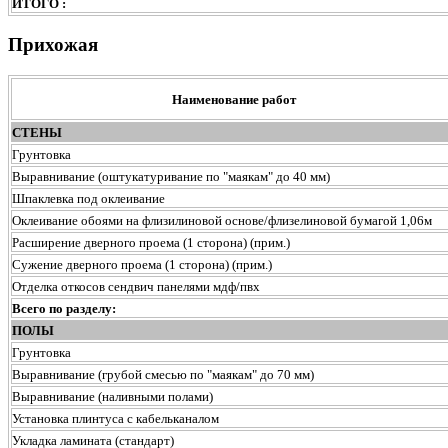
ИТОГО :
Прихожая
Наименование работ
СТЕНЫ
Грунтовка
Выравнивание (оштукатуривание по "маякам" до 40 мм)
Шпаклевка под оклеивание
Оклеивание обоями на флизилиновой основе/флизелиновой бумагой 1,06м
Расширение дверного проема (1 сторона) (прим.)
Сужение дверного проема (1 сторона) (прим.)
Отделка откосов сендвич панелями мдф/пвх
Всего по разделу:
ПОЛЫ
Грунтовка
Выравнивание (грубой смесью по "маякам" до 70 мм)
Выравнивание (наливными полами)
Установка плинтуса с кабельканалом
Укладка ламината (стандарт)