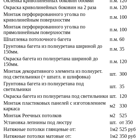
Оклейка криволинейных боковин обоями
п.м.
120
Окраска криволинейных боковин на 2 раза
п.м.
120
Монтаж перфорированного уголка по
п.м.
100
криволинейным поверхностям
Монтаж перфорированного уголка по
п.м.
100
прямолинейным поверхностям
Шпатлевка потолочного багета
п.м.
60
Грунтовка багета из полиуретана шириной до
п.м.
35
150мм.
Окраска багета из полиуретана шириной до
п.м.
120
150мм.
Монтаж декоративного элемента из полиурет.
шт.
300
под светильники (+ шпатл. и шлифовка)
Грунтовка багета из полиуретана под
шт.
35
светильники
Окраска багета из полиуретана под светильники
шт.
120
Монтаж пластиковых панелей с изготовлением
м2
330
каркаса
Монтаж Реечных потолков
м2
525
Установка лепнины под люстру
шт.
от 350
Натяжные потолки глянцевые от:
1м2
525 руб
Натяжные потолки матовые от:
1м2
350 руб