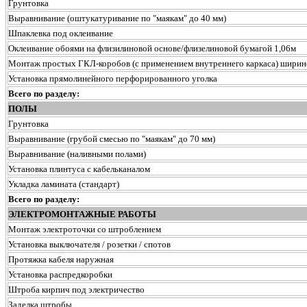
Грунтовка
Выравнивание (оштукатуривание по "маякам" до 40 мм)
Шпаклевка под оклеивание
Оклеивание обоями на флизилиновой основе/флизелиновой бумагой 1,06м
Монтаж простых ГКЛ-коробов (с применением внутреннего каркаса) ширин
Установка прямолинейного перфорированного уголка
Всего по разделу:
ПОЛЫ
Грунтовка
Выравнивание (грубой смесью по "маякам" до 70 мм)
Выравнивание (наливными полами)
Установка плинтуса с кабельканалом
Укладка ламината (стандарт)
Всего по разделу:
ЭЛЕКТРОМОНТАЖНЫЕ РАБОТЫ
Монтаж электроточки со штроблением
Установка выключателя / розетки / спотов
Протяжка кабеля наружная
Установка распредкоробки
Штроба кирпич под электричество
Заделка штробы