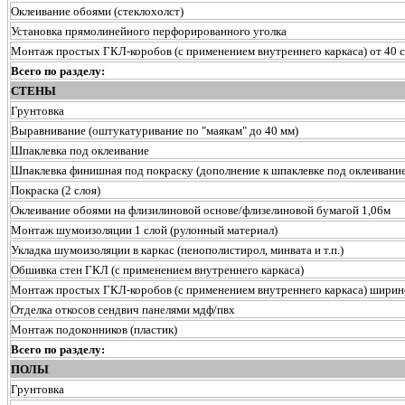
Оклеивание обоями (стеклохолст)
Установка прямолинейного перфорированного уголка
Монтаж простых ГКЛ-коробов (с применением внутреннего каркаса) от 40 с
Всего по разделу:
СТЕНЫ
Грунтовка
Выравнивание (оштукатуривание по "маякам" до 40 мм)
Шпаклевка под оклеивание
Шпаклевка финишная под покраску (дополнение к шпаклевке под оклеивание
Покраска (2 слоя)
Оклеивание обоями на флизилиновой основе/флизелиновой бумагой 1,06м
Монтаж шумоизоляции 1 слой (рулонный материал)
Укладка шумоизоляции в каркас (пенополистирол, минвата и т.п.)
Обшивка стен ГКЛ (с применением внутреннего каркаса)
Монтаж простых ГКЛ-коробов (с применением внутреннего каркаса) ширин
Отделка откосов сендвич панелями мдф/пвх
Монтаж подоконников (пластик)
Всего по разделу:
ПОЛЫ
Грунтовка