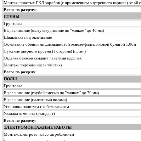
Монтаж простых ГКЛ-коробов (с применением внутреннего каркаса) от 40 с
Всего по разделу:
СТЕНЫ
Грунтовка
Выравнивание (оштукатуривание по "маякам" до 40 мм)
Шпаклевка под оклеивание
Оклеивание обоями на флизилиновой основе/флизелиновой бумагой 1,06м
Сужение дверного проема (1 сторона) (прим.)
Отделка откосов сендвич панелями мдф/пвх
Монтаж подоконников (пластик)
Всего по разделу:
ПОЛЫ
Грунтовка
Выравнивание (грубой смесью по "маякам" до 70 мм)
Выравнивание (наливными полами)
Установка плинтуса с кабельканалом
Укладка ламината (стандарт)
Всего по разделу:
ЭЛЕКТРОМОНТАЖНЫЕ РАБОТЫ
Монтаж электроточки со штроблением