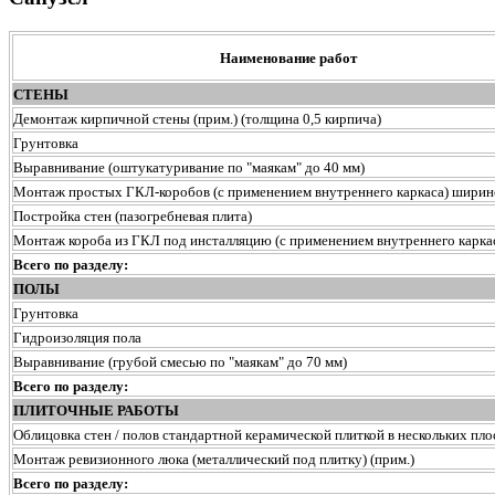
Наименование работ
СТЕНЫ
Демонтаж кирпичной стены (прим.) (толщина 0,5 кирпича)
Грунтовка
Выравнивание (оштукатуривание по "маякам" до 40 мм)
Монтаж простых ГКЛ-коробов (с применением внутреннего каркаса) ширин
Постройка стен (пазогребневая плита)
Монтаж короба из ГКЛ под инсталляцию (с применением внутреннего карка
Всего по разделу:
ПОЛЫ
Грунтовка
Гидроизоляция пола
Выравнивание (грубой смесью по "маякам" до 70 мм)
Всего по разделу:
ПЛИТОЧНЫЕ РАБОТЫ
Облицовка стен / полов стандартной керамической плиткой в нескольких пло
Монтаж ревизионного люка (металлический под плитку) (прим.)
Всего по разделу: