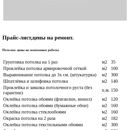
Прайс-лист,цены на ремонт.
Потолок: цены на монтажные работы
Грунтовка потолка на 1 раз
м2
35
Проклейка потолка армировочной сеткой
м2
100
Выравнивание потолка до 3х см. (штукатурка)
м2
300
Шпатлёвка и шлифовка потолка
м2
140
Проклейка и замазка потолочного руста (без
п.м.
150
гарантии)
Оклейка потолка обоями (флизилин, винил)
м2
120
Оклейка потолка обоями (бумажные обои)
м2
160
Оклейка потолка стеклообоями
м2
160
Окраска потолка на 2 раза
м2
182
Оклейка потолка текстильными обоями
м2
300