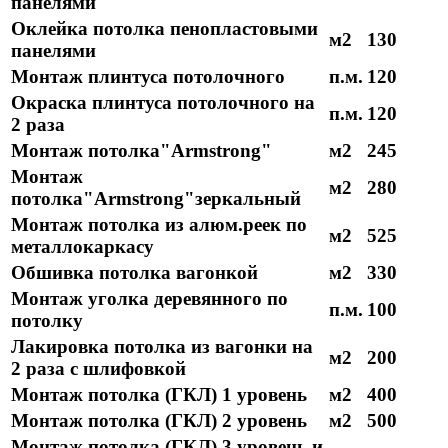
панелями
Оклейка потолка пенопластовыми
м2
130
панелями
Монтаж плинтуса потолочного
п.м.
120
Окраска плинтуса потолочного на
п.м.
120
2 раза
Монтаж потолка"Armstrong"
м2
245
Монтаж
м2
280
потолка"Armstrong"зеркальный
Монтаж потолка из алюм.реек по
м2
525
металлокаркасу
Обшивка потолка вагонкой
м2
330
Монтаж уголка деревянного по
п.м.
100
потолку
Лакировка потолка из вагонки на
м2
200
2 раза с шлифовкой
Монтаж потолка (ГКЛ) 1 уровень
м2
400
Монтаж потолка (ГКЛ) 2 уровень
м2
500
Монтаж потолка (ГКЛ) 3 уровень и