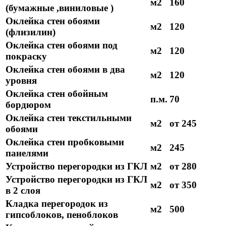
м2
160
(бумажные ,виниловые )
Оклейка стен обоями
м2
120
(флизилин)
Оклейка стен обоями под
м2
120
покраску
Оклейка стен обоями в два
м2
120
уровня
Оклейка стен обойным
п.м.
70
бордюром
Оклейка стен текстильными
м2
от 245
обоями
Оклейка стен пробковыми
м2
245
панелями
Устройство перегородки из ГКЛ
м2
от 280
Устройство перегородки из ГКЛ
м2
от 350
в 2 слоя
Кладка перегородок из
м2
500
гипсоблоков, пеноблоков