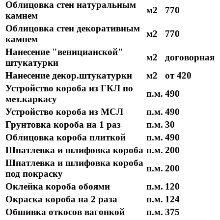
Облицовка стен натуральным
м2
770
камнем
Облицовка стен декоративным
м2
770
камнем
Нанесение "веницианской"
м2
договорная
штукатурки
Нанесение декор.штукатурки
м2
от 420
Устройство короба из ГКЛ по
п.м.
490
мет.каркасу
Устройство короба из МСЛ
п.м.
490
Грунтовка короба на 1 раз
п.м.
30
Облицовка короба плиткой
п.м.
490
Шпатлевка и шлифовка короба
п.м.
200
Шпатлевка и шлифовка короба
п.м.
200
под покраску
Оклейка короба обоями
п.м.
120
Окраска короба на 2 раза
п.м.
124
Обшивка откосов вагонкой
п.м.
375