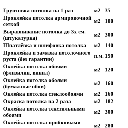
Грунтовка потолка на 1 раз
м2
35
Проклейка потолка армировочной
м2
100
сеткой
Выравнивание потолка до 3х см.
м2
300
(штукатурка)
Шпатлёвка и шлифовка потолка
м2
140
Проклейка и замазка потолочного
п.м.
150
руста (без гарантии)
Оклейка потолка обоями
м2
120
(флизилин, винил)
Оклейка потолка обоями
м2
160
(бумажные обои)
Оклейка потолка стеклообоями
м2
160
Окраска потолка на 2 раза
м2
182
Оклейка потолка текстильными
м2
300
обоями
Оклейка потолка пробковыми
м2
280