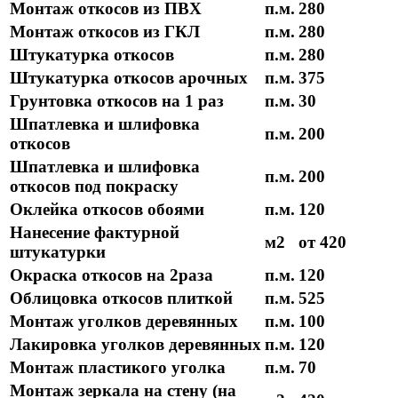
Монтаж откосов из ПВХ
п.м.
280
Монтаж откосов из ГКЛ
п.м.
280
Штукатурка откосов
п.м.
280
Штукатурка откосов арочных
п.м.
375
Грунтовка откосов на 1 раз
п.м.
30
Шпатлевка и шлифовка
п.м.
200
откосов
Шпатлевка и шлифовка
п.м.
200
откосов под покраску
Оклейка откосов обоями
п.м.
120
Нанесение фактурной
м2
от 420
штукатурки
Окраска откосов на 2раза
п.м.
120
Облицовка откосов плиткой
п.м.
525
Монтаж уголков деревянных
п.м.
100
Лакировка уголков деревянных
п.м.
120
Монтаж пластикого уголка
п.м.
70
Монтаж зеркала на стену (на