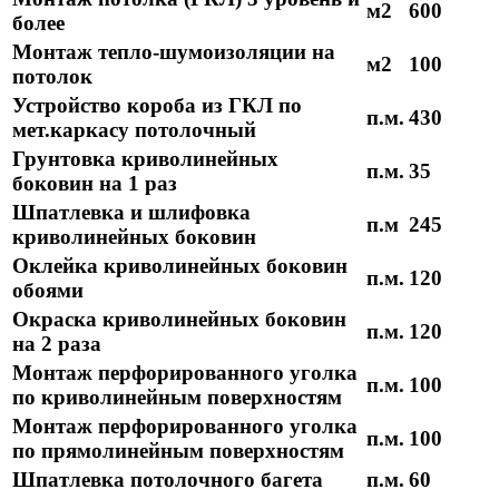
м2
600
более
Монтаж тепло-шумоизоляции на
м2
100
потолок
Устройство короба из ГКЛ по
п.м.
430
мет.каркасу потолочный
Грунтовка криволинейных
п.м.
35
боковин на 1 раз
Шпатлевка и шлифовка
п.м
245
криволинейных боковин
Оклейка криволинейных боковин
п.м.
120
обоями
Окраска криволинейных боковин
п.м.
120
на 2 раза
Монтаж перфорированного уголка
п.м.
100
по криволинейным поверхностям
Монтаж перфорированного уголка
п.м.
100
по прямолинейным поверхностям
Шпатлевка потолочного багета
п.м.
60