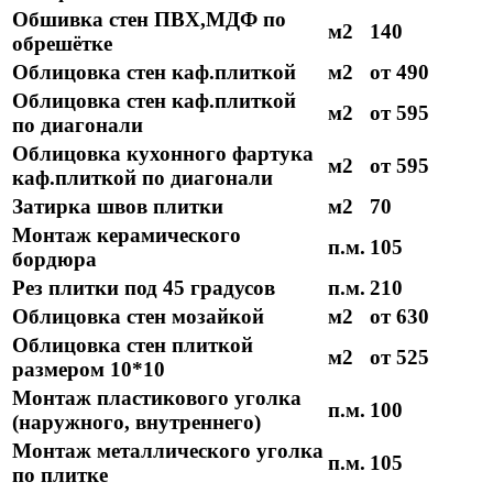
Обшивка стен ПВХ,МДФ по
м2
140
обрешётке
Облицовка стен каф.плиткой
м2
от 490
Облицовка стен каф.плиткой
м2
от 595
по диагонали
Облицовка кухонного фартука
м2
от 595
каф.плиткой по диагонали
Затирка швов плитки
м2
70
Монтаж керамического
п.м.
105
бордюра
Рез плитки под 45 градусов
п.м.
210
Облицовка стен мозайкой
м2
от 630
Облицовка стен плиткой
м2
от 525
размером 10*10
Монтаж пластикового уголка
п.м.
100
(наружного, внутреннего)
Монтаж металлического уголка
п.м.
105
по плитке