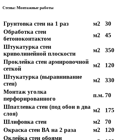
Стены: Монтажные работы
Грунтовка стен на 1 раз
м2
30
Обработка стен
м2
45
бетоноконтактом
Штукатурка стен
м2
350
криволинейной плоскости
Проклейка стен армировочной
м2
120
сеткой
Штукатурка (выравнивание
м2
330
стен)
Монтаж уголка
п.м.
70
перфорированного
Шпатлевка стен (под обои в два
м2
175
слоя)
Шлифовка стен
м2
70
Окраска стен ВА на 2 раза
м2
120
Оклейка стен обоями