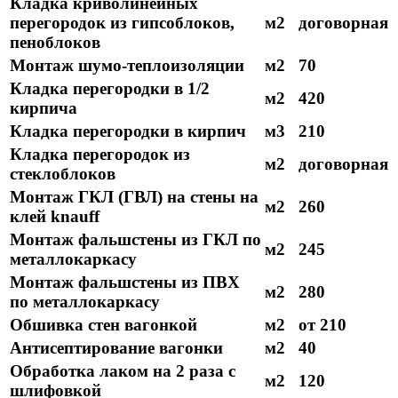
Кладка криволинейных
перегородок из гипсоблоков,
м2
договорная
пеноблоков
Монтаж шумо-теплоизоляции
м2
70
Кладка перегородки в 1/2
м2
420
кирпича
Кладка перегородки в кирпич
м3
210
Кладка перегородок из
м2
договорная
стеклоблоков
Монтаж ГКЛ (ГВЛ) на стены на
м2
260
клей knauff
Монтаж фальшстены из ГКЛ по
м2
245
металлокаркасу
Монтаж фальшстены из ПВХ
м2
280
по металлокаркасу
Обшивка стен вагонкой
м2
от 210
Антисептирование вагонки
м2
40
Обработка лаком на 2 раза с
м2
120
шлифовкой