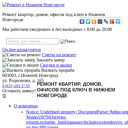
Ремонт квартир, домов, офисов под ключ в Нижнем
Новгороде
Мы работаем ежедневно и без выходных с
8:00
до
20:00
On-line калькулятор
Сметы на ремонт
Заказать замер
Скидки и акции
Вызвать прораба
603093, г.Нижний Новгород
ул. Родионова, д. 165
РЕМОНТ КВАРТИР, ДОМОВ,
8 (831) 283 37 05
ОФИСОВ ПОД КЛЮЧ В НИЖНЕМ
Оставить заявку!
НОВГОРОДЕ
☰
О компании
Notice: Undefined property: DocumentParser::$phpcomp
/home/i/i97943si/rego-
remont.ru/public_html/manager/includes/extenders/ex_
on line 8История