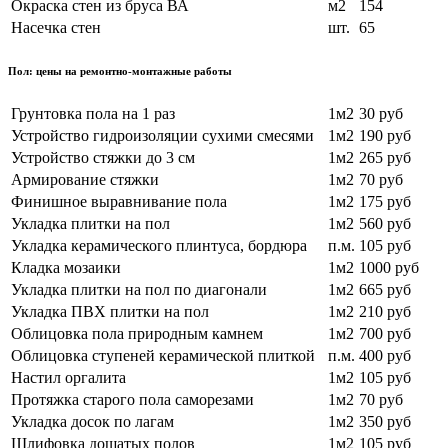
Окраска стен из бруса ВА
м2
154
Насечка стен
шт.
65
Пол: цены на ремонтно-монтажные работы
Грунтовка пола на 1 раз
1м2
30 руб
Устройство гидроизоляции сухими смесями
1м2
190 руб
Устройство стяжки до 3 см
1м2
265 руб
Армирование стяжки
1м2
70 руб
Финишное выравнивание пола
1м2
175 руб
Укладка плитки на пол
1м2
560 руб
Укладка керамического плинтуса, бордюра
п.м.
105 руб
Кладка мозаики
1м2
1000 руб
Укладка плитки на пол по диагонали
1м2
665 руб
Укладка ПВХ плитки на пол
1м2
210 руб
Облицовка пола природным камнем
1м2
700 руб
Облицовка ступеней керамической плиткой
п.м.
400 руб
Настил оргалита
1м2
105 руб
Протяжка старого пола саморезами
1м2
70 руб
Укладка досок по лагам
1м2
350 руб
Шлифовка дощатых полов
1м2
105 руб