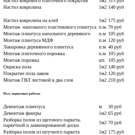
Настил коврового плиточного покрытия
1м2
315 руб
Настил ковролина
1м2
140 руб
Настил ковролина на клей
1м2
175 руб
Монтаж напольного пластикового плинтуса
п.м.
70 руб
Монтаж плинтуса напольного деревяного
п.м
105 руб
Монтаж плинтуса МДФ
п.м
120 руб
Лакировка деревянного плинтуса
п.м
40 руб
Монтаж плиточного порожка
п.м
105 руб
Монтаж порожка
шт.
105 руб
Окраска пола
1м2
140 руб
Покрытие пола лаком
1м2
120 руб
Монтаж ГВЛ листовой в два слоя
1м2
210 руб
Пол: паркетные работы
Демонтаж плинтуса
м
30 руб
Демонтаж фанеры
1м2
65 руб
Разборка полов из щитового паркета,
1м2
70
руб
паркетной и ламинированной доски
Разборка полов из штучного паркета
1м2
175 руб