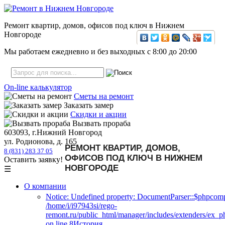
Ремонт квартир, домов, офисов под ключ в Нижнем
Новгороде
Мы работаем ежедневно и без выходных с
8:00
до
20:00
On-line калькулятор
Сметы на ремонт
Заказать замер
Скидки и акции
Вызвать прораба
603093, г.Нижний Новгород
ул. Родионова, д. 165
РЕМОНТ КВАРТИР, ДОМОВ,
8 (831) 283 37 05
ОФИСОВ ПОД КЛЮЧ В НИЖНЕМ
Оставить заявку!
НОВГОРОДЕ
☰
О компании
Notice: Undefined property: DocumentParser::$phpcomp
/home/i/i97943si/rego-
remont.ru/public_html/manager/includes/extenders/ex_
on line 8История