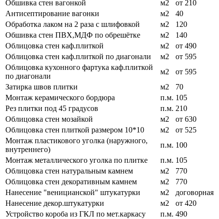
Обшивка стен вагонкой
м2
от 210
Антисептирование вагонки
м2
40
Обработка лаком на 2 раза с шлифовкой
м2
120
Обшивка стен ПВХ,МДФ по обрешётке
м2
140
Облицовка стен каф.плиткой
м2
от 490
Облицовка стен каф.плиткой по диагонали
м2
от 595
Облицовка кухонного фартука каф.плиткой
м2
от 595
по диагонали
Затирка швов плитки
м2
70
Монтаж керамического бордюра
п.м.
105
Рез плитки под 45 градусов
п.м.
210
Облицовка стен мозайкой
м2
от 630
Облицовка стен плиткой размером 10*10
м2
от 525
Монтаж пластикового уголка (наружного,
п.м.
100
внутреннего)
Монтаж металлического уголка по плитке
п.м.
105
Облицовка стен натуральным камнем
м2
770
Облицовка стен декоративным камнем
м2
770
Нанесение "веницианской" штукатурки
м2
договорная
Нанесение декор.штукатурки
м2
от 420
Устройство короба из ГКЛ по мет.каркасу
п.м.
490