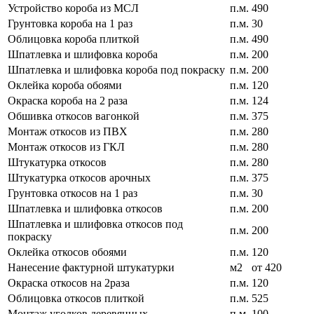
Устройство короба из МСЛ
п.м.
490
Грунтовка короба на 1 раз
п.м.
30
Облицовка короба плиткой
п.м.
490
Шпатлевка и шлифовка короба
п.м.
200
Шпатлевка и шлифовка короба под покраску
п.м.
200
Оклейка короба обоями
п.м.
120
Окраска короба на 2 раза
п.м.
124
Обшивка откосов вагонкой
п.м.
375
Монтаж откосов из ПВХ
п.м.
280
Монтаж откосов из ГКЛ
п.м.
280
Штукатурка откосов
п.м.
280
Штукатурка откосов арочных
п.м.
375
Грунтовка откосов на 1 раз
п.м.
30
Шпатлевка и шлифовка откосов
п.м.
200
Шпатлевка и шлифовка откосов под
п.м.
200
покраску
Оклейка откосов обоями
п.м.
120
Нанесение фактурной штукатурки
м2
от 420
Окраска откосов на 2раза
п.м.
120
Облицовка откосов плиткой
п.м.
525
Монтаж уголков деревянных
п.м.
100