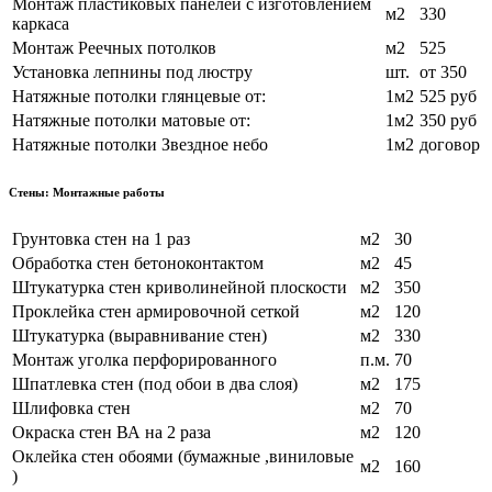
Монтаж пластиковых панелей с изготовлением
м2
330
каркаса
Монтаж Реечных потолков
м2
525
Установка лепнины под люстру
шт.
от 350
Натяжные потолки глянцевые от:
1м2
525 руб
Натяжные потолки матовые от:
1м2
350 руб
Натяжные потолки Звездное небо
1м2
договор
Стены: Монтажные работы
Грунтовка стен на 1 раз
м2
30
Обработка стен бетоноконтактом
м2
45
Штукатурка стен криволинейной плоскости
м2
350
Проклейка стен армировочной сеткой
м2
120
Штукатурка (выравнивание стен)
м2
330
Монтаж уголка перфорированного
п.м.
70
Шпатлевка стен (под обои в два слоя)
м2
175
Шлифовка стен
м2
70
Окраска стен ВА на 2 раза
м2
120
Оклейка стен обоями (бумажные ,виниловые
м2
160
)