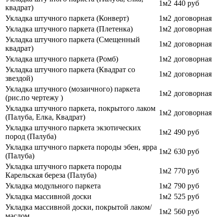
1м2
440 руб
квадрат)
Укладка штучного паркета (Конверт)
1м2
договорная
Укладка штучного паркета (Плетенка)
1м2
договорная
Укладка штучного паркета (Смещенный
1м2
договорная
квадрат)
Укладка штучного паркета (Ромб)
1м2
договорная
Укладка штучного паркета (Квадрат со
1м2
договорная
звездой)
Укладка штучного (мозаичного) паркета
1м2
договорная
(рис.по чертежу )
Укладка штучного паркета, покрытого лаком
1м2
договорная
(Палуба, Елка, Квадрат)
Укладка штучного паркета экзотических
1м2
490 руб
пород (Палуба)
Укладка штучного паркета породы эбен, ярра
1м2
630 руб
(Палуба)
Укладка штучного паркета породы
1м2
770
руб
Карельская береза (Палуба)
Укладка модульного паркета
1м2
790
руб
Укладка массивной доски
1м2
525 руб
Укладка массивной доски, покрытой лаком/
1м2
560 руб
маслом