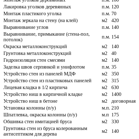
Лакировка уголков деревянных
п.м.
120
Монтаж пластикого уголка
п.м.
70
Монтаж зеркала на стену (на клей)
м2
420
Выравнивание углов
п.м.
140
Выравнивание, примыкание (стена-пол,
п.м.
154
потолок)
Окраска металлоконструкций
м2
140
Грунтовка металлоконструкций
м2
40
Гидроизоляция стен смесями
м2
140
Заделка швов серпянкой и унифлотом
п.м.
35
Устройство стен из панелей МДФ
м2
350
Устройство стен из пластиковых панелей
м2
315
Лицевая кладка в 1/2 кирпича
м2
630
Устройство ниш в кирпичной кладке
м2
1400
Устройство ниш в бетоне
м2
договорная
Установка колонны (п/у)
м.п.
210
Шпатлевка, окраска колонны (п/у)
м.п
175
Обшивка стен имитацией бруса
м2
330
Грунтовка стен из бруса колерованным
м2
140
антисептиком для дерева