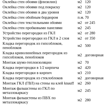
Оклейка стен обоями (флизилин)
м2
120
Оклейка стен обоями под покраску
м2
120
Оклейка стен обоями в два уровня
м2
120
Оклейка стен обойным бордюром
п.м.
70
Оклейка стен текстильными обоями
м2
от 245
Оклейка стен пробковыми панелями
м2
245
Устройство перегородки из ГКЛ
м2
от 280
Устройство перегородки из ГКЛ в 2 слоя
м2
от 350
Кладка перегородок из гипсоблоков,
м2
500
пеноблоков
Кладка криволинейных перегородок из
м2
договорная
гипсоблоков, пеноблоков
Монтаж шумо-теплоизоляции
м2
70
Кладка перегородки в 1/2 кирпича
м2
420
Кладка перегородки в кирпич
м3
210
Кладка перегородок из стеклоблоков
м2
договорная
Монтаж ГКЛ (ГВЛ) на стены на клей knauff
м2
260
Монтаж фальшстены из ГКЛ по
м2
245
металлокаркасу
Монтаж фальшстены из ПВХ по
м2
280
металлокаркасу