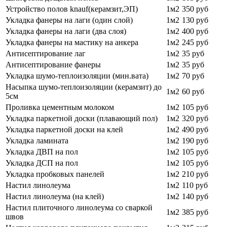
Устройство полов knauf(керамзит,ЭП)
1м2
350 руб
Укладка фанеры на лаги (один слой)
1м2
130 руб
Укладка фанеры на лаги (два слоя)
1м2
400 руб
Укладка фанеры на мастику на анкера
1м2
245 руб
Антисептирование лаг
1м2
35 руб
Антисептирование фанеры
1м2
35 руб
Укладка шумо-теплоизоляции (мин.вата)
1м2
70 руб
Насыпка шумо-теплоизоляции (керамзит) до
1м2
60 руб
5см
Проливка цементным молоком
1м2
105 руб
Укладка паркетной доски (плавающий пол)
1м2
320 руб
Укладка паркетной доски на клей
1м2
490 руб
Укладка ламината
1м2
190 руб
Укладка ДВП на пол
1м2
105 руб
Укладка ДСП на пол
1м2
105 руб
Укладка пробковых панелей
1м2
210 руб
Настил линолеума
1м2
110 руб
Настил линолеума (на клей)
1м2
140 руб
Настил плиточного линолеума со сваркой
1м2
385 руб
швов