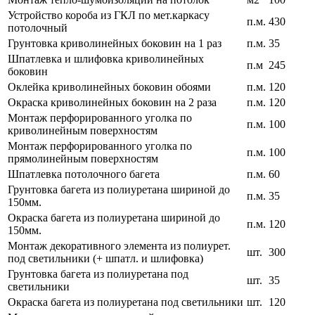
Устройство короба из ГКЛ по мет.каркасу
п.м.
430
потолочный
Грунтовка криволинейных боковин на 1 раз
п.м.
35
Шпатлевка и шлифовка криволинейных
п.м
245
боковин
Оклейка криволинейных боковин обоями
п.м.
120
Окраска криволинейных боковин на 2 раза
п.м.
120
Монтаж перфорированного уголка по
п.м.
100
криволинейным поверхностям
Монтаж перфорированного уголка по
п.м.
100
прямолинейным поверхностям
Шпатлевка потолочного багета
п.м.
60
Грунтовка багета из полиуретана шириной до
п.м.
35
150мм.
Окраска багета из полиуретана шириной до
п.м.
120
150мм.
Монтаж декоративного элемента из полиурет.
шт.
300
под светильники (+ шпатл. и шлифовка)
Грунтовка багета из полиуретана под
шт.
35
светильники
Окраска багета из полиуретана под светильники
шт.
120