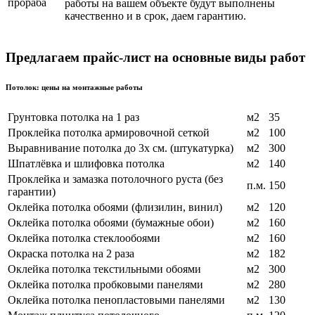
работы на вашем объекте будут выполнены
качественно и в срок, даем гарантию.
Предлагаем прайс-лист на основные виды работ
Потолок: цены на монтажные работы
Грунтовка потолка на 1 раз
м2
35
Проклейка потолка армировочной сеткой
м2
100
Выравнивание потолка до 3х см. (штукатурка)
м2
300
Шпатлёвка и шлифовка потолка
м2
140
Проклейка и замазка потолочного руста (без
п.м.
150
гарантии)
Оклейка потолка обоями (флизилин, винил)
м2
120
Оклейка потолка обоями (бумажные обои)
м2
160
Оклейка потолка стеклообоями
м2
160
Окраска потолка на 2 раза
м2
182
Оклейка потолка текстильными обоями
м2
300
Оклейка потолка пробковыми панелями
м2
280
Оклейка потолка пенопластовыми панелями
м2
130