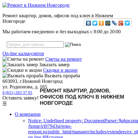
Ремонт квартир, домов, офисов под ключ в Нижнем
Новгороде
Мы работаем ежедневно и без выходных с
8:00
до
20:00
On-line калькулятор
Сметы на ремонт
Заказать замер
Скидки и акции
Вызвать прораба
603093, г.Нижний Новгород
ул. Родионова, д. 165
РЕМОНТ КВАРТИР, ДОМОВ,
8 (831) 283 37 05
ОФИСОВ ПОД КЛЮЧ В НИЖНЕМ
Оставить заявку!
НОВГОРОДЕ
☰
О компании
Notice: Undefined property: DocumentParser::$phpcomp
/home/i/i97943si/rego-
remont.ru/public_html/manager/includes/extenders/ex_
on line 8История