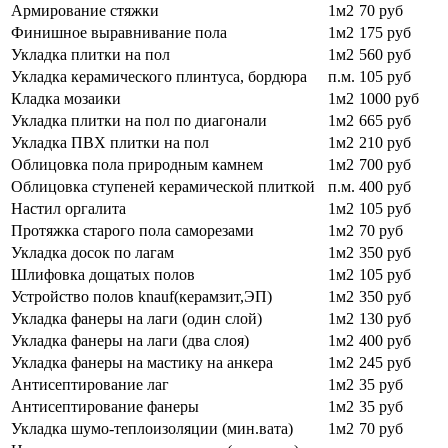
Армирование стяжки
1м2
70 руб
Финишное выравнивание пола
1м2
175 руб
Укладка плитки на пол
1м2
560 руб
Укладка керамического плинтуса, бордюра
п.м.
105 руб
Кладка мозаики
1м2
1000 руб
Укладка плитки на пол по диагонали
1м2
665 руб
Укладка ПВХ плитки на пол
1м2
210 руб
Облицовка пола природным камнем
1м2
700 руб
Облицовка ступеней керамической плиткой
п.м.
400 руб
Настил оргалита
1м2
105 руб
Протяжка старого пола саморезами
1м2
70 руб
Укладка досок по лагам
1м2
350 руб
Шлифовка дощатых полов
1м2
105 руб
Устройство полов knauf(керамзит,ЭП)
1м2
350 руб
Укладка фанеры на лаги (один слой)
1м2
130 руб
Укладка фанеры на лаги (два слоя)
1м2
400 руб
Укладка фанеры на мастику на анкера
1м2
245 руб
Антисептирование лаг
1м2
35 руб
Антисептирование фанеры
1м2
35 руб
Укладка шумо-теплоизоляции (мин.вата)
1м2
70 руб