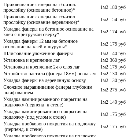
Приклеивание фанеры на т/з-изол.
1м2
180 руб
прослойку (основание бетонное)*
Приклеивание фанеры на т/з-изол.
1м2
154 руб
прослойку (основание деревянное)*
Укладка фанеры на бетонное основание на
1м2
174 руб
клей с пригрузкой сверху*
Укладка фанеры 12 мм на бетонное
1м2
175 руб
основание на клей и шурупы*
Шлифование уложенной фанеры
1м2
140 руб
Установка и крепление лаг
1м2
360 руб
Установка и крепление 2-го слоя лаг
1м2
175 руб
Устройство настила (фанера 18мм) по лагам
1м2
130 руб
Укладка фанеры на деревянную основу
1м2
130 руб
Сложное выравнивание фанеры глубоким
1м2
275 руб
шлифованием
Укладка ламинированного покрытия на
1м2
140 руб
подложку (перпенд. к стене)
Укладка ламинированного покрытия на
1м2
175 руб
подложку (под углом к стене)
Укладка пробкового покрытия на подложку
1м2
175 руб
(перпенд. к стене)
Укладка пробкового покрытия на подложку