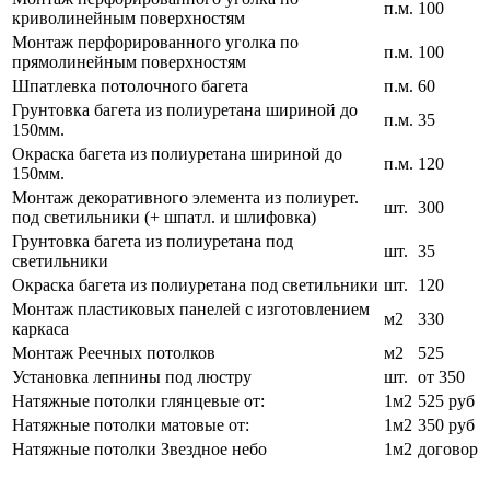
п.м.
100
криволинейным поверхностям
Монтаж перфорированного уголка по
п.м.
100
прямолинейным поверхностям
Шпатлевка потолочного багета
п.м.
60
Грунтовка багета из полиуретана шириной до
п.м.
35
150мм.
Окраска багета из полиуретана шириной до
п.м.
120
150мм.
Монтаж декоративного элемента из полиурет.
шт.
300
под светильники (+ шпатл. и шлифовка)
Грунтовка багета из полиуретана под
шт.
35
светильники
Окраска багета из полиуретана под светильники
шт.
120
Монтаж пластиковых панелей с изготовлением
м2
330
каркаса
Монтаж Реечных потолков
м2
525
Установка лепнины под люстру
шт.
от 350
Натяжные потолки глянцевые от:
1м2
525 руб
Натяжные потолки матовые от:
1м2
350 руб
Натяжные потолки Звездное небо
1м2
договор