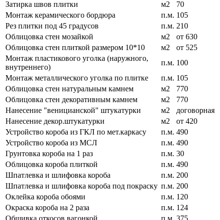
Затирка швов плитки
м2
70
Монтаж керамического бордюра
п.м.
105
Рез плитки под 45 градусов
п.м.
210
Облицовка стен мозайкой
м2
от 630
Облицовка стен плиткой размером 10*10
м2
от 525
Монтаж пластикового уголка (наружного,
п.м.
100
внутреннего)
Монтаж металлического уголка по плитке
п.м.
105
Облицовка стен натуральным камнем
м2
770
Облицовка стен декоративным камнем
м2
770
Нанесение "веницианской" штукатурки
м2
договорная
Нанесение декор.штукатурки
м2
от 420
Устройство короба из ГКЛ по мет.каркасу
п.м.
490
Устройство короба из МСЛ
п.м.
490
Грунтовка короба на 1 раз
п.м.
30
Облицовка короба плиткой
п.м.
490
Шпатлевка и шлифовка короба
п.м.
200
Шпатлевка и шлифовка короба под покраску
п.м.
200
Оклейка короба обоями
п.м.
120
Окраска короба на 2 раза
п.м.
124
Обшивка откосов вагонкой
п.м.
375