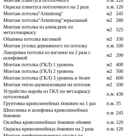
Монтаж плинтуса потолочного
п.м.
120
Окраска плинтуса потолочного на 2 раза
п.м.
120
Монтаж потолка"Armstrong"
м2
245
Монтаж потолка"Armstrong"зеркальный
м2
280
Монтаж потолка из алюм.реек по
м2
525
металлокаркасу
Обшивка потолка вагонкой
м2
330
Монтаж уголка деревянного по потолку
п.м.
100
Лакировка потолка из вагонки на 2 раза с
м2
200
шлифовкой
Монтаж потолка (ГКЛ) 1 уровень
м2
400
Монтаж потолка (ГКЛ) 2 уровень
м2
500
Монтаж потолка (ГКЛ) 3 уровень и более
м2
600
Монтаж тепло-шумоизоляции на потолок
м2
100
Устройство короба из ГКЛ по мет.каркасу
п.м.
430
потолочный
Грунтовка криволинейных боковин на 1 раз
п.м.
35
Шпатлевка и шлифовка криволинейных
п.м
245
боковин
Оклейка криволинейных боковин обоями
п.м.
120
Окраска криволинейных боковин на 2 раза
п.м.
120
Монтаж перфорированного уголка по