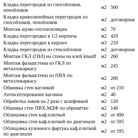
Кладка перегородок из гипсоблоков,
м2
500
пеноблоков
Кладка криволинейных перегородок из
м2
договорная
гипсоблоков, пеноблоков
Монтаж шумо-теплоизоляции
м2
70
Кладка перегородки в 1/2 кирпича
м2
420
Кладка перегородки в кирпич
м3
210
Кладка перегородок из стеклоблоков
м2
договорная
Монтаж ГКЛ (ГВЛ) на стены на клей knauff
м2
260
Монтаж фальшстены из ГКЛ по
м2
245
металлокаркасу
Монтаж фальшстены из ПВХ по
м2
280
металлокаркасу
Обшивка стен вагонкой
м2
от 210
Антисептирование вагонки
м2
40
Обработка лаком на 2 раза с шлифовкой
м2
120
Обшивка стен ПВХ,МДФ по обрешётке
м2
140
Облицовка стен каф.плиткой
м2
от 490
Облицовка стен каф.плиткой по диагонали
м2
от 595
Облицовка кухонного фартука каф.плиткой
м2
от 595
по диагонали