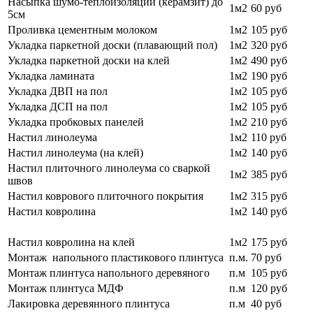
Насыпка шумо-теплоизоляции (керамзит) до
1м2
60 руб
5см
Проливка цементным молоком
1м2
105 руб
Укладка паркетной доски (плавающий пол)
1м2
320 руб
Укладка паркетной доски на клей
1м2
490 руб
Укладка ламината
1м2
190 руб
Укладка ДВП на пол
1м2
105 руб
Укладка ДСП на пол
1м2
105 руб
Укладка пробковых панелей
1м2
210 руб
Настил линолеума
1м2
110 руб
Настил линолеума (на клей)
1м2
140 руб
Настил плиточного линолеума со сваркой
1м2
385 руб
швов
Настил коврового плиточного покрытия
1м2
315 руб
Настил ковролина
1м2
140 руб
Настил ковролина на клей
1м2
175 руб
Монтаж напольного пластикового плинтуса
п.м.
70 руб
Монтаж плинтуса напольного деревяного
п.м
105 руб
Монтаж плинтуса МДФ
п.м
120 руб
Лакировка деревянного плинтуса
п.м
40 руб