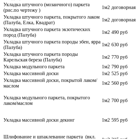
Укладка штучного (мозаичного) паркета
1м2
договорная
(рис.по чертежу )
Укладка штучного паркета, покрытого лаком
1м2
договорная
(Палуба, Елка, Квадрат)
Укладка штучного паркета экзотических
1м2
490 руб
пород (Палуба)
Укладка штучного паркета породы эбен, ярра
1м2
630 руб
(Палуба)
Укладка штучного паркета породы
1м2
770
руб
Карельская береза (Палуба)
Укладка модульного паркета
1м2
790
руб
Укладка массивной доски
1м2
525 руб
Укладка массивной доски, покрытой лаком/
1м2
560 руб
маслом
Укладка модульного паркета, покрытого
1м2
700
руб
лаком/маслом
Укладка массивной доски декинг
1м2
595 руб
Шлифование и шпаклевание паркета (вкл.