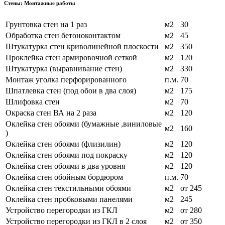
Стены: Монтажные работы
Грунтовка стен на 1 раз
м2
30
Обработка стен бетоноконтактом
м2
45
Штукатурка стен криволинейной плоскости
м2
350
Проклейка стен армировочной сеткой
м2
120
Штукатурка (выравнивание стен)
м2
330
Монтаж уголка перфорированного
п.м.
70
Шпатлевка стен (под обои в два слоя)
м2
175
Шлифовка стен
м2
70
Окраска стен ВА на 2 раза
м2
120
Оклейка стен обоями (бумажные ,виниловые
м2
160
)
Оклейка стен обоями (флизилин)
м2
120
Оклейка стен обоями под покраску
м2
120
Оклейка стен обоями в два уровня
м2
120
Оклейка стен обойным бордюром
п.м.
70
Оклейка стен текстильными обоями
м2
от 245
Оклейка стен пробковыми панелями
м2
245
Устройство перегородки из ГКЛ
м2
от 280
Устройство перегородки из ГКЛ в 2 слоя
м2
от 350