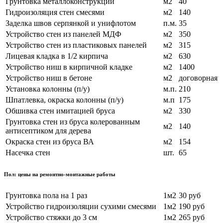
Грунтовка металлоконструкций
м2
40
Гидроизоляция стен смесями
м2
140
Заделка швов серпянкой и унифлотом
п.м.
35
Устройство стен из панелей МДФ
м2
350
Устройство стен из пластиковых панелей
м2
315
Лицевая кладка в 1/2 кирпича
м2
630
Устройство ниш в кирпичной кладке
м2
1400
Устройство ниш в бетоне
м2
договорная
Установка колонны (п/у)
м.п.
210
Шпатлевка, окраска колонны (п/у)
м.п
175
Обшивка стен имитацией бруса
м2
330
Грунтовка стен из бруса колерованным
м2
140
антисептиком для дерева
Окраска стен из бруса ВА
м2
154
Насечка стен
шт.
65
Пол: цены на ремонтно-монтажные работы
Грунтовка пола на 1 раз
1м2
30 руб
Устройство гидроизоляции сухими смесями
1м2
190 руб
Устройство стяжки до 3 см
1м2
265 руб