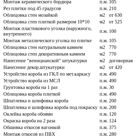
Монтаж керамического бордюра
п.м.
105
Рез плитки под 45 градусов
п.м.
210
Облицовка стен мозайкой
м2
от 630
Облицовка стен плиткой размером 10*10
м2
от 525
Монтаж пластикового уголка (наружного,
п.м.
100
внутреннего)
Монтаж металлического уголка по плитке
п.м.
105
Облицовка стен натуральным камнем
м2
770
Облицовка стен декоративным камнем
м2
770
Нанесение "веницианской" штукатурки
м2
договорная
Нанесение декор.штукатурки
м2
от 420
Устройство короба из ГКЛ по мет.каркасу
п.м.
490
Устройство короба из МСЛ
п.м.
490
Грунтовка короба на 1 раз
п.м.
30
Облицовка короба плиткой
п.м.
490
Шпатлевка и шлифовка короба
п.м.
200
Шпатлевка и шлифовка короба под покраску
п.м.
200
Оклейка короба обоями
п.м.
120
Окраска короба на 2 раза
п.м.
124
Обшивка откосов вагонкой
п.м.
375
Монтаж откосов из ПВХ
п.м.
280