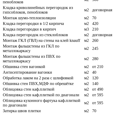
пеноблоков
Кладка криволинейных перегородок из
м2
договорная
гипсоблоков, пеноблоков
Монтаж шумо-теплоизоляции
м2
70
Кладка перегородки в 1/2 кирпича
м2
420
Кладка перегородки в кирпич
м3
210
Кладка перегородок из стеклоблоков
м2
договорная
Монтаж ГКЛ (ГВЛ) на стены на клей knauff
м2
260
Монтаж фальшстены из ГКЛ по
м2
245
металлокаркасу
Монтаж фальшстены из ПВХ по
м2
280
металлокаркасу
Обшивка стен вагонкой
м2
от 210
Антисептирование вагонки
м2
40
Обработка лаком на 2 раза с шлифовкой
м2
120
Обшивка стен ПВХ,МДФ по обрешётке
м2
140
Облицовка стен каф.плиткой
м2
от 490
Облицовка стен каф.плиткой по диагонали
м2
от 595
Облицовка кухонного фартука каф.плиткой
м2
от 595
по диагонали
Затирка швов плитки
м2
70