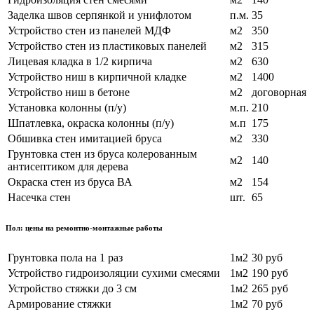
Заделка швов серпянкой и унифлотом
п.м.
35
Устройство стен из панелей МДФ
м2
350
Устройство стен из пластиковых панелей
м2
315
Лицевая кладка в 1/2 кирпича
м2
630
Устройство ниш в кирпичной кладке
м2
1400
Устройство ниш в бетоне
м2
договорная
Установка колонны (п/у)
м.п.
210
Шпатлевка, окраска колонны (п/у)
м.п
175
Обшивка стен имитацией бруса
м2
330
Грунтовка стен из бруса колерованным
м2
140
антисептиком для дерева
Окраска стен из бруса ВА
м2
154
Насечка стен
шт.
65
Пол: цены на ремонтно-монтажные работы
Грунтовка пола на 1 раз
1м2
30 руб
Устройство гидроизоляции сухими смесями
1м2
190 руб
Устройство стяжки до 3 см
1м2
265 руб
Армирование стяжки
1м2
70 руб