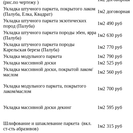
(рис.по чертежу )
Укладка штучного паркета, покрытого лаком
1м2
договорная
(Палуба, Елка, Квадрат)
Укладка штучного паркета экзотических
1м2
490 руб
пород (Палуба)
Укладка штучного паркета породы эбен, ярра
1м2
630 руб
(Палуба)
Укладка штучного паркета породы
1м2
770
руб
Карельская береза (Палуба)
Укладка модульного паркета
1м2
790
руб
Укладка массивной доски
1м2
525 руб
Укладка массивной доски, покрытой лаком/
1м2
560 руб
маслом
Укладка модульного паркета, покрытого
1м2
700
руб
лаком/маслом
Укладка массивной доски декинг
1м2
595 руб
Шлифование и шпаклевание паркета (вкл.
1м2
315 руб
ст-сть абразивов)