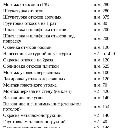
Монтаж откосов из ГКЛ
п.м.
280
Штукатурка откосов
п.м.
280
Штукатурка откосов арочных
п.м.
375
Грунтовка откосов на 1 раз
п.м.
30
Шпатлевка и шлифовка откосов
п.м.
200
Шпатлевка и шлифовка откосов под
п.м.
200
покраску
Оклейка откосов обоями
п.м.
120
Нанесение фактурной штукатурки
м2
от 420
Окраска откосов на 2раза
п.м.
120
Облицовка откосов плиткой
п.м.
525
Монтаж уголков деревянных
п.м.
100
Лакировка уголков деревянных
п.м.
120
Монтаж пластикого уголка
п.м.
70
Монтаж зеркала на стену (на клей)
м2
420
Выравнивание углов
п.м.
140
Выравнивание, примыкание (стена-пол,
п.м.
154
потолок)
Окраска металлоконструкций
м2
140
Грунтовка металлоконструкций
м2
40
Гидроизоляция стен смесями
м2
140