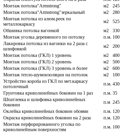
Монтаж потолка"Armstrong"
м2
245
Монтаж потолка"Armstrong"зеркальный
м2
280
Монтаж потолка из алюм.реек по
м2
525
металлокаркасу
Обшивка потолка вагонкой
м2
330
Монтаж уголка деревянного по потолку
п.м.
100
Лакировка потолка из вагонки на 2 раза с
м2
200
шлифовкой
Монтаж потолка (ГКЛ) 1 уровень
м2
400
Монтаж потолка (ГКЛ) 2 уровень
м2
500
Монтаж потолка (ГКЛ) 3 уровень и более
м2
600
Монтаж тепло-шумоизоляции на потолок
м2
100
Устройство короба из ГКЛ по мет.каркасу
п.м.
430
потолочный
Грунтовка криволинейных боковин на 1 раз
п.м.
35
Шпатлевка и шлифовка криволинейных
п.м
245
боковин
Оклейка криволинейных боковин обоями
п.м.
120
Окраска криволинейных боковин на 2 раза
п.м.
120
Монтаж перфорированного уголка по
п.м.
100
криволинейным поверхностям