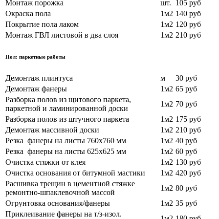
Монтаж порожка
шт.
105 руб
Окраска пола
1м2
140 руб
Покрытие пола лаком
1м2
120 руб
Монтаж ГВЛ листовой в два слоя
1м2
210 руб
Пол: паркетные работы
Демонтаж плинтуса
м
30 руб
Демонтаж фанеры
1м2
65 руб
Разборка полов из щитового паркета,
1м2
70
руб
паркетной и ламинированной доски
Разборка полов из штучного паркета
1м2
175 руб
Демонтаж массивной доски
1м2
210
руб
Резка фанеры на листы 760х760 мм
1м2
40
руб
Резка фанеры на листы 625х625 мм
1м2
60
руб
Очистка стяжки от клея
1м2
130 руб
Очистка основания от битумной мастики
1м2
420
руб
Расшивка трещин в цементной стяжке
1м2
80
руб
ремонтно-шпаклевочной массой
Огрунтовка основания/фанеры
1м2
35 руб
Приклеивание фанеры на т/з-изол.
1м2
180 руб