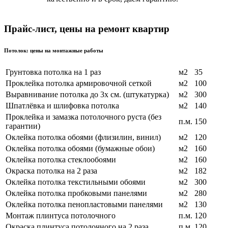
Прайс-лист, цены на ремонт квартир
Потолок: цены на монтажные работы
Грунтовка потолка на 1 раз
м2
35
Проклейка потолка армировочной сеткой
м2
100
Выравнивание потолка до 3х см. (штукатурка)
м2
300
Шпатлёвка и шлифовка потолка
м2
140
Проклейка и замазка потолочного руста (без
п.м.
150
гарантии)
Оклейка потолка обоями (флизилин, винил)
м2
120
Оклейка потолка обоями (бумажные обои)
м2
160
Оклейка потолка стеклообоями
м2
160
Окраска потолка на 2 раза
м2
182
Оклейка потолка текстильными обоями
м2
300
Оклейка потолка пробковыми панелями
м2
280
Оклейка потолка пенопластовыми панелями
м2
130
Монтаж плинтуса потолочного
п.м.
120
Окраска плинтуса потолочного на 2 раза
п.м.
120