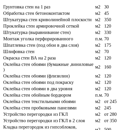
Грунтовка стен на 1 раз
м2
30
Обработка стен бетоноконтактом
м2
45
Штукатурка стен криволинейной плоскости
м2
350
Проклейка стен армировочной сеткой
м2
120
Штукатурка (выравнивание стен)
м2
330
Монтаж уголка перфорированного
п.м.
70
Шпатлевка стен (под обои в два слоя)
м2
175
Шлифовка стен
м2
70
Окраска стен ВА на 2 раза
м2
120
Оклейка стен обоями (бумажные ,виниловые
м2
160
)
Оклейка стен обоями (флизилин)
м2
120
Оклейка стен обоями под покраску
м2
120
Оклейка стен обоями в два уровня
м2
120
Оклейка стен обойным бордюром
п.м.
70
Оклейка стен текстильными обоями
м2
от 245
Оклейка стен пробковыми панелями
м2
245
Устройство перегородки из ГКЛ
м2
от 280
Устройство перегородки из ГКЛ в 2 слоя
м2
от 350
Кладка перегородок из гипсоблоков,
м2
500