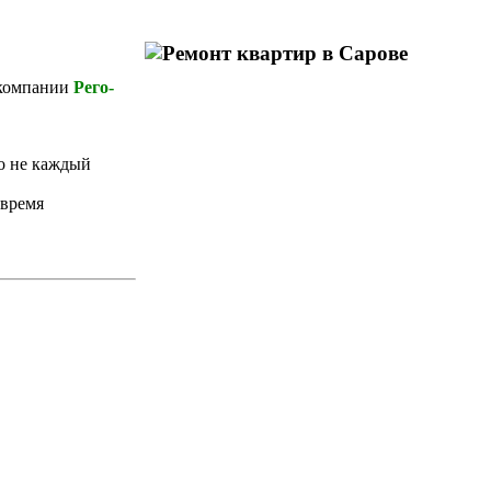
 компании
Рего-
о не каждый
 время