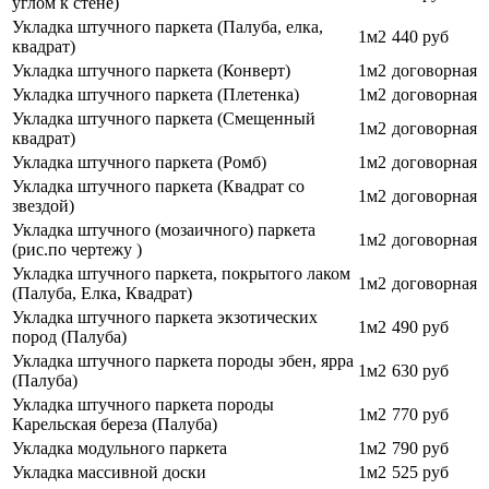
углом к стене)
Укладка штучного паркета (Палуба, елка,
1м2
440 руб
квадрат)
Укладка штучного паркета (Конверт)
1м2
договорная
Укладка штучного паркета (Плетенка)
1м2
договорная
Укладка штучного паркета (Смещенный
1м2
договорная
квадрат)
Укладка штучного паркета (Ромб)
1м2
договорная
Укладка штучного паркета (Квадрат со
1м2
договорная
звездой)
Укладка штучного (мозаичного) паркета
1м2
договорная
(рис.по чертежу )
Укладка штучного паркета, покрытого лаком
1м2
договорная
(Палуба, Елка, Квадрат)
Укладка штучного паркета экзотических
1м2
490 руб
пород (Палуба)
Укладка штучного паркета породы эбен, ярра
1м2
630 руб
(Палуба)
Укладка штучного паркета породы
1м2
770
руб
Карельская береза (Палуба)
Укладка модульного паркета
1м2
790
руб
Укладка массивной доски
1м2
525 руб