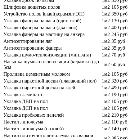
Укладка досок по лагам
1м2
350 руб
Шлифовка дощатых полов
1м2
105 руб
Устройство полов knauf(керамзит,ЭП)
1м2
350 руб
Укладка фанеры на лаги (один слой)
1м2
130 руб
Укладка фанеры на лаги (два слоя)
1м2
400 руб
Укладка фанеры на мастику на анкера
1м2
245 руб
Антисептирование лаг
1м2
35 руб
Антисептирование фанеры
1м2
35 руб
Укладка шумо-теплоизоляции (мин.вата)
1м2
70 руб
Насыпка шумо-теплоизоляции (керамзит) до
1м2
60 руб
5см
Проливка цементным молоком
1м2
105 руб
Укладка паркетной доски (плавающий пол)
1м2
320 руб
Укладка паркетной доски на клей
1м2
490 руб
Укладка ламината
1м2
190 руб
Укладка ДВП на пол
1м2
105 руб
Укладка ДСП на пол
1м2
105 руб
Укладка пробковых панелей
1м2
210 руб
Настил линолеума
1м2
110 руб
Настил линолеума (на клей)
1м2
140 руб
Настил плиточного линолеума со сваркой
1м2
385 руб