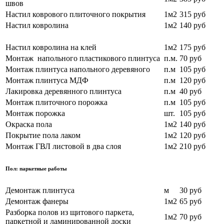
швов
Настил коврового плиточного покрытия
1м2
315 руб
Настил ковролина
1м2
140 руб
Настил ковролина на клей
1м2
175 руб
Монтаж напольного пластикового плинтуса
п.м.
70 руб
Монтаж плинтуса напольного деревяного
п.м
105 руб
Монтаж плинтуса МДФ
п.м
120 руб
Лакировка деревянного плинтуса
п.м
40 руб
Монтаж плиточного порожка
п.м
105 руб
Монтаж порожка
шт.
105 руб
Окраска пола
1м2
140 руб
Покрытие пола лаком
1м2
120 руб
Монтаж ГВЛ листовой в два слоя
1м2
210 руб
Пол: паркетные работы
Демонтаж плинтуса
м
30 руб
Демонтаж фанеры
1м2
65 руб
Разборка полов из щитового паркета,
1м2
70
руб
паркетной и ламинированной доски