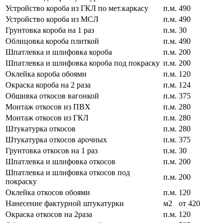
Устройство короба из ГКЛ по мет.каркасу
п.м.
490
Устройство короба из МСЛ
п.м.
490
Грунтовка короба на 1 раз
п.м.
30
Облицовка короба плиткой
п.м.
490
Шпатлевка и шлифовка короба
п.м.
200
Шпатлевка и шлифовка короба под покраску
п.м.
200
Оклейка короба обоями
п.м.
120
Окраска короба на 2 раза
п.м.
124
Обшивка откосов вагонкой
п.м.
375
Монтаж откосов из ПВХ
п.м.
280
Монтаж откосов из ГКЛ
п.м.
280
Штукатурка откосов
п.м.
280
Штукатурка откосов арочных
п.м.
375
Грунтовка откосов на 1 раз
п.м.
30
Шпатлевка и шлифовка откосов
п.м.
200
Шпатлевка и шлифовка откосов под
п.м.
200
покраску
Оклейка откосов обоями
п.м.
120
Нанесение фактурной штукатурки
м2
от 420
Окраска откосов на 2раза
п.м.
120