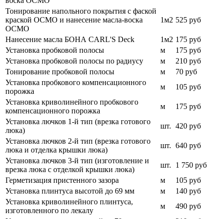
воска ОСМО
Тонирование напольного покрытия с фаской
краской ОСМО и нанесение масла-воска
1м2
525 руб
ОСМО
Нанесение масла БОНА CARL'S Deck
1м2
175 руб
Установка пробковой полосы
м
175 руб
Установка пробковой полосы по радиусу
м
210 руб
Тонирование пробковой полосы
м
70
руб
Установка пробкового компенсационного
м
105
руб
порожка
Установка криволинейного пробкового
м
175 руб
компенсационного порожка
Установка лючков 1-й тип (врезка готового
шт.
420 руб
люка)
Установка лючков 2-й тип (врезка готового
шт.
640 руб
люка и отделка крышки люка)
Установка лючков 3-й тип (изготовление и
шт.
1 750
руб
врезка люка с отделкой крышки люка)
Герметизация пристенного зазора
м
105
руб
Установка плинтуса высотой до 69 мм
м
140
руб
Установка криволинейного плинтуса,
м
490 руб
изготовленного по лекалу