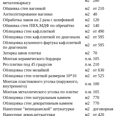
м2
280
металлокаркасу
Обшивка стен вагонкой
м2
от 210
Антисептирование вагонки
м2
40
Обработка лаком на 2 раза с шлифовкой
м2
120
Обшивка стен ПВХ,МДФ по обрешётке
м2
140
Облицовка стен каф.плиткой
м2
от 490
Облицовка стен каф.плиткой по диагонали
м2
от 595
Облицовка кухонного фартука каф.плиткой
м2
от 595
по диагонали
Затирка швов плитки
м2
70
Монтаж керамического бордюра
п.м.
105
Рез плитки под 45 градусов
п.м.
210
Облицовка стен мозайкой
м2
от 630
Облицовка стен плиткой размером 10*10
м2
от 525
Монтаж пластикового уголка (наружного,
п.м.
100
внутреннего)
Монтаж металлического уголка по плитке
п.м.
105
Облицовка стен натуральным камнем
м2
770
Облицовка стен декоративным камнем
м2
770
Нанесение "веницианской" штукатурки
м2
договорная
Нанесение декор.штукатурки
м2
от 420