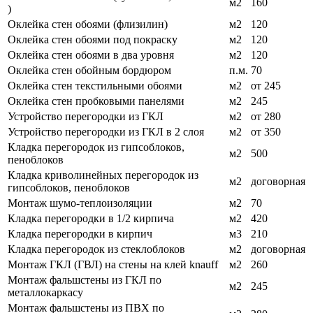
м2
160
)
Оклейка стен обоями (флизилин)
м2
120
Оклейка стен обоями под покраску
м2
120
Оклейка стен обоями в два уровня
м2
120
Оклейка стен обойным бордюром
п.м.
70
Оклейка стен текстильными обоями
м2
от 245
Оклейка стен пробковыми панелями
м2
245
Устройство перегородки из ГКЛ
м2
от 280
Устройство перегородки из ГКЛ в 2 слоя
м2
от 350
Кладка перегородок из гипсоблоков,
м2
500
пеноблоков
Кладка криволинейных перегородок из
м2
договорная
гипсоблоков, пеноблоков
Монтаж шумо-теплоизоляции
м2
70
Кладка перегородки в 1/2 кирпича
м2
420
Кладка перегородки в кирпич
м3
210
Кладка перегородок из стеклоблоков
м2
договорная
Монтаж ГКЛ (ГВЛ) на стены на клей knauff
м2
260
Монтаж фальшстены из ГКЛ по
м2
245
металлокаркасу
Монтаж фальшстены из ПВХ по