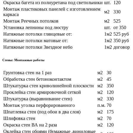
Окраска багета из полиуретана под светильники
шт.
120
Монтаж пластиковых панелей с изготовлением
м2
330
каркаса
Монтаж Реечных потолков
м2
525
Установка лепнины под люстру
шт.
от 350
Натяжные потолки глянцевые от:
1м2
525 руб
Натяжные потолки матовые от:
1м2
350 руб
Натяжные потолки Звездное небо
1м2
договор
Стены: Монтажные работы
Грунтовка стен на 1 раз
м2
30
Обработка стен бетоноконтактом
м2
45
Штукатурка стен криволинейной плоскости
м2
350
Проклейка стен армировочной сеткой
м2
120
Штукатурка (выравнивание стен)
м2
330
Монтаж уголка перфорированного
п.м.
70
Шпатлевка стен (под обои в два слоя)
м2
175
Шлифовка стен
м2
70
Окраска стен ВА на 2 раза
м2
120
Оклейка стен обоями (бумажные ,виниловые