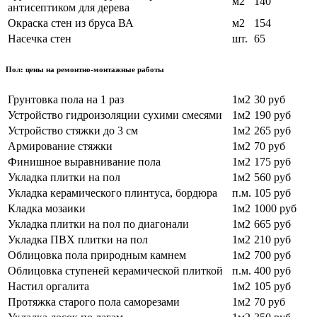
м2
140
антисептиком для дерева
Окраска стен из бруса ВА
м2
154
Насечка стен
шт.
65
Пол: цены на ремонтно-монтажные работы
Грунтовка пола на 1 раз
1м2
30 руб
Устройство гидроизоляции сухими смесями
1м2
190 руб
Устройство стяжки до 3 см
1м2
265 руб
Армирование стяжки
1м2
70 руб
Финишное выравнивание пола
1м2
175 руб
Укладка плитки на пол
1м2
560 руб
Укладка керамического плинтуса, бордюра
п.м.
105 руб
Кладка мозаики
1м2
1000 руб
Укладка плитки на пол по диагонали
1м2
665 руб
Укладка ПВХ плитки на пол
1м2
210 руб
Облицовка пола природным камнем
1м2
700 руб
Облицовка ступеней керамической плиткой
п.м.
400 руб
Настил оргалита
1м2
105 руб
Протяжка старого пола саморезами
1м2
70 руб