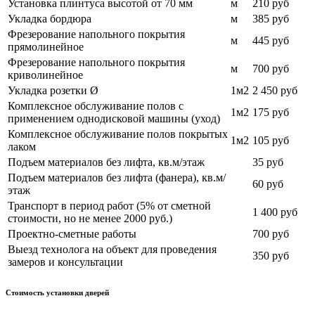
Установка плинтуса высотой от 70 мм
м
210 руб
Укладка бордюра
м
385 руб
Фрезерование напольного покрытия
м
445 руб
прямолинейное
Фрезерование напольного покрытия
м
700
руб
криволинейное
Укладка розетки Ø
1м2
2 450 руб
Комплексное обслуживание полов с
1м2
175 руб
применением однодисковой машины (уход)
Комплексное обслуживание полов покрытых
1м2
105
руб
лаком
Подъем материалов без лифта, кв.м/этаж
35 руб
Подъем материалов без лифта (фанера), кв.м/
60 руб
этаж
Транспорт в период работ (5% от сметной
1 400
руб
стоимости, но не менее 2000 руб.)
Проектно-сметные работы
700 руб
Выезд технолога на объект для проведения
350 руб
замеров и консультации
Стоимость установки дверей