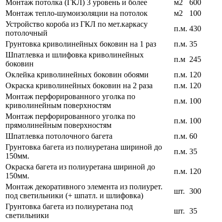
Монтаж потолка (ГКЛ) 3 уровень и более
м2
600
Монтаж тепло-шумоизоляции на потолок
м2
100
Устройство короба из ГКЛ по мет.каркасу
п.м.
430
потолочный
Грунтовка криволинейных боковин на 1 раз
п.м.
35
Шпатлевка и шлифовка криволинейных
п.м
245
боковин
Оклейка криволинейных боковин обоями
п.м.
120
Окраска криволинейных боковин на 2 раза
п.м.
120
Монтаж перфорированного уголка по
п.м.
100
криволинейным поверхностям
Монтаж перфорированного уголка по
п.м.
100
прямолинейным поверхностям
Шпатлевка потолочного багета
п.м.
60
Грунтовка багета из полиуретана шириной до
п.м.
35
150мм.
Окраска багета из полиуретана шириной до
п.м.
120
150мм.
Монтаж декоративного элемента из полиурет.
шт.
300
под светильники (+ шпатл. и шлифовка)
Грунтовка багета из полиуретана под
шт.
35
светильники