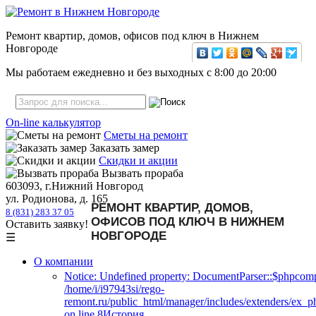
Ремонт квартир, домов, офисов под ключ в Нижнем
Новгороде
Мы работаем ежедневно и без выходных с
8:00
до
20:00
On-line калькулятор
Сметы на ремонт
Заказать замер
Скидки и акции
Вызвать прораба
603093, г.Нижний Новгород
ул. Родионова, д. 165
РЕМОНТ КВАРТИР, ДОМОВ,
8 (831) 283 37 05
ОФИСОВ ПОД КЛЮЧ В НИЖНЕМ
Оставить заявку!
НОВГОРОДЕ
☰
О компании
Notice: Undefined property: DocumentParser::$phpcomp
/home/i/i97943si/rego-
remont.ru/public_html/manager/includes/extenders/ex_
on line 8История