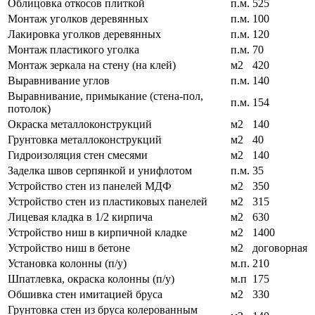
Облицовка откосов плиткой
п.м.
525
Монтаж уголков деревянных
п.м.
100
Лакировка уголков деревянных
п.м.
120
Монтаж пластикого уголка
п.м.
70
Монтаж зеркала на стену (на клей)
м2
420
Выравнивание углов
п.м.
140
Выравнивание, примыкание (стена-пол,
п.м.
154
потолок)
Окраска металлоконструкций
м2
140
Грунтовка металлоконструкций
м2
40
Гидроизоляция стен смесями
м2
140
Заделка швов серпянкой и унифлотом
п.м.
35
Устройство стен из панелей МДФ
м2
350
Устройство стен из пластиковых панелей
м2
315
Лицевая кладка в 1/2 кирпича
м2
630
Устройство ниш в кирпичной кладке
м2
1400
Устройство ниш в бетоне
м2
договорная
Установка колонны (п/у)
м.п.
210
Шпатлевка, окраска колонны (п/у)
м.п
175
Обшивка стен имитацией бруса
м2
330
Грунтовка стен из бруса колерованным