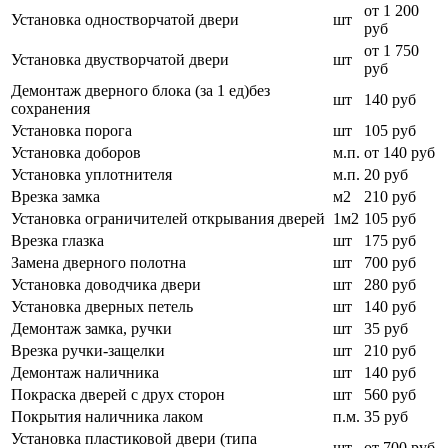
от 1 200
Установка одностворчатой двери
шт
руб
от 1 750
Установка двустворчатой двери
шт
руб
Демонтаж дверного блока (за 1 ед)без
шт
140 руб
сохранения
Установка порога
шт
105 руб
Установка доборов
м.п.
от 140 руб
Установка уплотнителя
м.п.
20 руб
Врезка замка
м2
210 руб
Установка ограничителей открывания дверей
1м2
105 руб
Врезка глазка
шт
175 руб
Замена дверного полотна
шт
700 руб
Установка доводчика двери
шт
280 руб
Установка дверных петель
шт
140 руб
Демонтаж замка, ручки
шт
35 руб
Врезка ручки-защелки
шт
210 руб
Демонтаж наличника
шт
140 руб
Покраска дверей с друх сторон
шт
560 руб
Покрытия наличника лаком
п.м.
35 руб
Установка пластиковой двери (типа
шт
от 700 руб