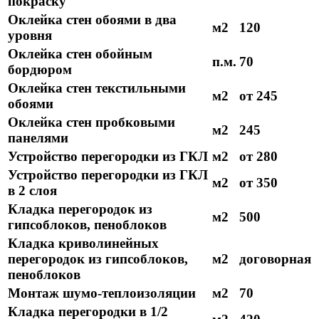
покраску
Оклейка стен обоями в два
м2
120
уровня
Оклейка стен обойным
п.м.
70
бордюром
Оклейка стен текстильными
м2
от 245
обоями
Оклейка стен пробковыми
м2
245
панелями
Устройство перегородки из ГКЛ
м2
от 280
Устройство перегородки из ГКЛ
м2
от 350
в 2 слоя
Кладка перегородок из
м2
500
гипсоблоков, пеноблоков
Кладка криволинейных
перегородок из гипсоблоков,
м2
договорная
пеноблоков
Монтаж шумо-теплоизоляции
м2
70
Кладка перегородки в 1/2