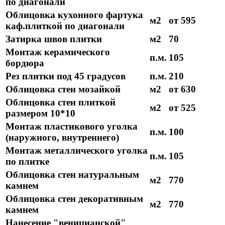
по диагонали
Облицовка кухонного фартука
м2
от 595
каф.плиткой по диагонали
Затирка швов плитки
м2
70
Монтаж керамического
п.м.
105
бордюра
Рез плитки под 45 градусов
п.м.
210
Облицовка стен мозайкой
м2
от 630
Облицовка стен плиткой
м2
от 525
размером 10*10
Монтаж пластикового уголка
п.м.
100
(наружного, внутреннего)
Монтаж металлического уголка
п.м.
105
по плитке
Облицовка стен натуральным
м2
770
камнем
Облицовка стен декоративным
м2
770
камнем
Нанесение "веницианской"