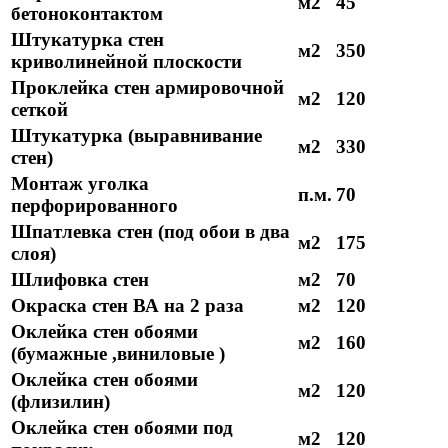
м2
45
бетоноконтактом
Штукатурка стен
м2
350
криволинейной плоскости
Проклейка стен армировочной
м2
120
сеткой
Штукатурка (выравнивание
м2
330
стен)
Монтаж уголка
п.м.
70
перфорированного
Шпатлевка стен (под обои в два
м2
175
слоя)
Шлифовка стен
м2
70
Окраска стен ВА на 2 раза
м2
120
Оклейка стен обоями
м2
160
(бумажные ,виниловые )
Оклейка стен обоями
м2
120
(флизилин)
Оклейка стен обоями под
м2
120