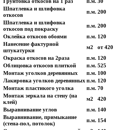
Грунтовка откосов на 1 раз
п.м.
30
Шпатлевка и шлифовка
п.м.
200
откосов
Шпатлевка и шлифовка
п.м.
200
откосов под покраску
Оклейка откосов обоями
п.м.
120
Нанесение фактурной
м2
от 420
штукатурки
Окраска откосов на 2раза
п.м.
120
Облицовка откосов плиткой
п.м.
525
Монтаж уголков деревянных
п.м.
100
Лакировка уголков деревянных
п.м.
120
Монтаж пластикого уголка
п.м.
70
Монтаж зеркала на стену (на
м2
420
клей)
Выравнивание углов
п.м.
140
Выравнивание, примыкание
п.м.
154
(стена-пол, потолок)