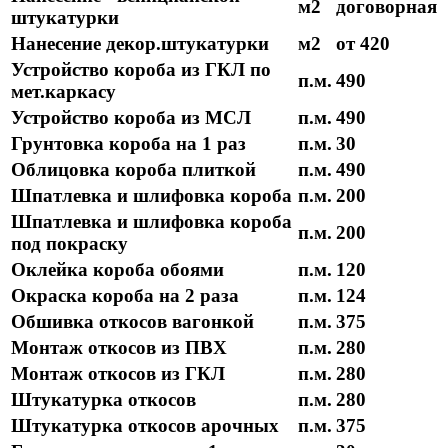
м2
договорная
штукатурки
Нанесение декор.штукатурки
м2
от 420
Устройство короба из ГКЛ по
п.м.
490
мет.каркасу
Устройство короба из МСЛ
п.м.
490
Грунтовка короба на 1 раз
п.м.
30
Облицовка короба плиткой
п.м.
490
Шпатлевка и шлифовка короба
п.м.
200
Шпатлевка и шлифовка короба
п.м.
200
под покраску
Оклейка короба обоями
п.м.
120
Окраска короба на 2 раза
п.м.
124
Обшивка откосов вагонкой
п.м.
375
Монтаж откосов из ПВХ
п.м.
280
Монтаж откосов из ГКЛ
п.м.
280
Штукатурка откосов
п.м.
280
Штукатурка откосов арочных
п.м.
375