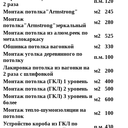
п.м.
120
2 раза
Монтаж потолка"Armstrong"
м2
245
Монтаж
м2
280
потолка"Armstrong"зеркальный
Монтаж потолка из алюм.реек по
м2
525
металлокаркасу
Обшивка потолка вагонкой
м2
330
Монтаж уголка деревянного по
п.м.
100
потолку
Лакировка потолка из вагонки на
м2
200
2 раза с шлифовкой
Монтаж потолка (ГКЛ) 1 уровень
м2
400
Монтаж потолка (ГКЛ) 2 уровень
м2
500
Монтаж потолка (ГКЛ) 3 уровень и
м2
600
более
Монтаж тепло-шумоизоляции на
м2
100
потолок
Устройство короба из ГКЛ по
п.м.
430