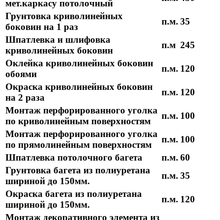
мет.каркасу потолочный
Грунтовка криволинейных
п.м.
35
боковин на 1 раз
Шпатлевка и шлифовка
п.м
245
криволинейных боковин
Оклейка криволинейных боковин
п.м.
120
обоями
Окраска криволинейных боковин
п.м.
120
на 2 раза
Монтаж перфорированного уголка
п.м.
100
по криволинейным поверхностям
Монтаж перфорированного уголка
п.м.
100
по прямолинейным поверхностям
Шпатлевка потолочного багета
п.м.
60
Грунтовка багета из полиуретана
п.м.
35
шириной до 150мм.
Окраска багета из полиуретана
п.м.
120
шириной до 150мм.
Монтаж декоративного элемента из