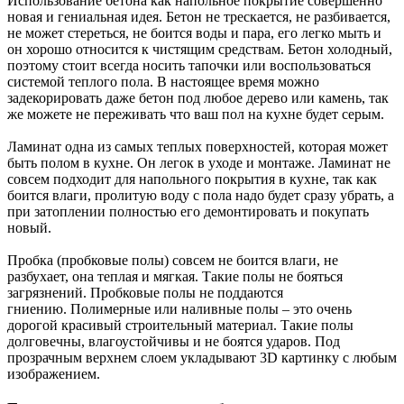
Использование бетона как напольное покрытие совершенно
новая и гениальная идея. Бетон не трескается, не разбивается,
не может стереться, не боится воды и пара, его легко мыть и
он хорошо относится к чистящим средствам. Бетон холодный,
поэтому стоит всегда носить тапочки или воспользоваться
системой теплого пола. В настоящее время можно
задекорировать даже бетон под любое дерево или камень, так
же можете не переживать что ваш пол на кухне будет серым.
Ламинат одна из самых теплых поверхностей, которая может
быть полом в кухне. Он легок в уходе и монтаже. Ламинат не
совсем подходит для напольного покрытия в кухне, так как
боится влаги, пролитую воду с пола надо будет сразу убрать, а
при затоплении полностью его демонтировать и покупать
новый.
Пробка (пробковые полы) совсем не боится влаги, не
разбухает, она теплая и мягкая. Такие полы не бояться
загрязнений. Пробковые полы не поддаются
гниению. Полимерные или наливные полы – это очень
дорогой красивый строительный материал. Такие полы
долговечны, влагоустойчивы и не боятся ударов. Под
прозрачным верхнем слоем укладывают 3D картинку с любым
изображением.