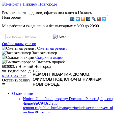
Ремонт квартир, домов, офисов под ключ в Нижнем
Новгороде
Мы работаем ежедневно и без выходных с
8:00
до
20:00
On-line калькулятор
Сметы на ремонт
Заказать замер
Скидки и акции
Вызвать прораба
603093, г.Нижний Новгород
ул. Родионова, д. 165
РЕМОНТ КВАРТИР, ДОМОВ,
8 (831) 283 37 05
ОФИСОВ ПОД КЛЮЧ В НИЖНЕМ
Оставить заявку!
НОВГОРОДЕ
☰
О компании
Notice: Undefined property: DocumentParser::$phpcomp
/home/i/i97943si/rego-
remont.ru/public_html/manager/includes/extenders/ex_
on line 8История