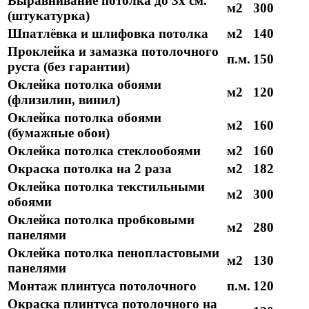
Выравнивание потолка до 3х см.
м2
300
(штукатурка)
Шпатлёвка и шлифовка потолка
м2
140
Проклейка и замазка потолочного
п.м.
150
руста (без гарантии)
Оклейка потолка обоями
м2
120
(флизилин, винил)
Оклейка потолка обоями
м2
160
(бумажные обои)
Оклейка потолка стеклообоями
м2
160
Окраска потолка на 2 раза
м2
182
Оклейка потолка текстильными
м2
300
обоями
Оклейка потолка пробковыми
м2
280
панелями
Оклейка потолка пенопластовыми
м2
130
панелями
Монтаж плинтуса потолочного
п.м.
120
Окраска плинтуса потолочного на