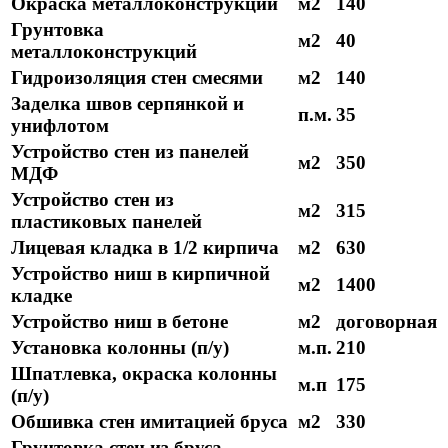
Окраска металлоконструкций
м2
140
Грунтовка
м2
40
металлоконструкций
Гидроизоляция стен смесями
м2
140
Заделка швов серпянкой и
п.м.
35
унифлотом
Устройство стен из панелей
м2
350
МДФ
Устройство стен из
м2
315
пластиковых панелей
Лицевая кладка в 1/2 кирпича
м2
630
Устройство ниш в кирпичной
м2
1400
кладке
Устройство ниш в бетоне
м2
договорная
Установка колонны (п/у)
м.п.
210
Шпатлевка, окраска колонны
м.п
175
(п/у)
Обшивка стен имитацией бруса
м2
330
Грунтовка стен из бруса