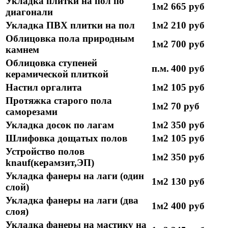
Укладка плитки на пол по
1м2
665 руб
диагонали
Укладка ПВХ плитки на пол
1м2
210 руб
Облицовка пола природным
1м2
700 руб
камнем
Облицовка ступеней
п.м.
400 руб
керамической плиткой
Настил оргалита
1м2
105 руб
Протяжка старого пола
1м2
70 руб
саморезами
Укладка досок по лагам
1м2
350 руб
Шлифовка дощатых полов
1м2
105 руб
Устройство полов
1м2
350 руб
knauf(керамзит,ЭП)
Укладка фанеры на лаги (один
1м2
130 руб
слой)
Укладка фанеры на лаги (два
1м2
400 руб
слоя)
Укладка фанеры на мастику на