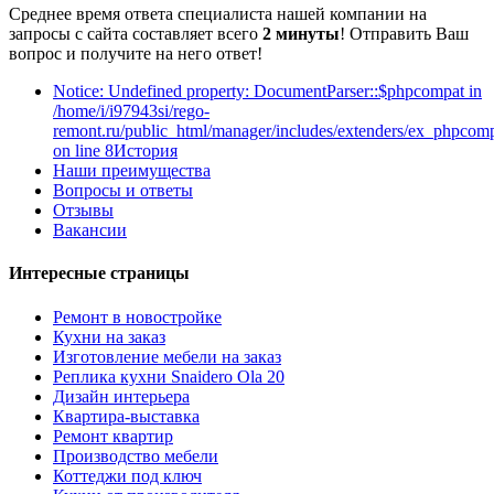
Среднее время ответа специалиста нашей компании на
запросы с сайта составляет всего
2 минуты
! Отправить Ваш
вопрос и получите на него ответ!
Notice: Undefined property: DocumentParser::$phpcompat in
/home/i/i97943si/rego-
remont.ru/public_html/manager/includes/extenders/ex_phpcomp
on line 8История
Наши преимущества
Вопросы и ответы
Отзывы
Вакансии
Интересные страницы
Ремонт в новостройке
Кухни на заказ
Изготовление мебели на заказ
Реплика кухни Snaidero Ola 20
Дизайн интерьера
Квартира-выставка
Ремонт квартир
Производство мебели
Коттеджи под ключ