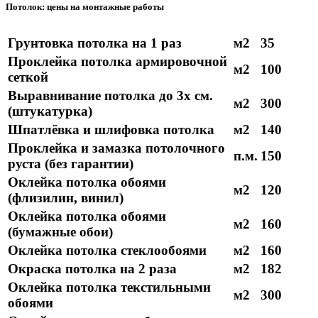
Потолок: цены на монтажные работы
Грунтовка потолка на 1 раз
м2
35
Проклейка потолка армировочной
м2
100
сеткой
Выравнивание потолка до 3х см.
м2
300
(штукатурка)
Шпатлёвка и шлифовка потолка
м2
140
Проклейка и замазка потолочного
п.м.
150
руста (без гарантии)
Оклейка потолка обоями
м2
120
(флизилин, винил)
Оклейка потолка обоями
м2
160
(бумажные обои)
Оклейка потолка стеклообоями
м2
160
Окраска потолка на 2 раза
м2
182
Оклейка потолка текстильными
м2
300
обоями