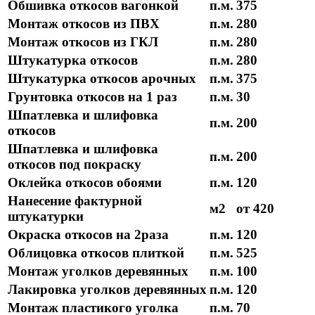
Обшивка откосов вагонкой
п.м.
375
Монтаж откосов из ПВХ
п.м.
280
Монтаж откосов из ГКЛ
п.м.
280
Штукатурка откосов
п.м.
280
Штукатурка откосов арочных
п.м.
375
Грунтовка откосов на 1 раз
п.м.
30
Шпатлевка и шлифовка
п.м.
200
откосов
Шпатлевка и шлифовка
п.м.
200
откосов под покраску
Оклейка откосов обоями
п.м.
120
Нанесение фактурной
м2
от 420
штукатурки
Окраска откосов на 2раза
п.м.
120
Облицовка откосов плиткой
п.м.
525
Монтаж уголков деревянных
п.м.
100
Лакировка уголков деревянных
п.м.
120
Монтаж пластикого уголка
п.м.
70