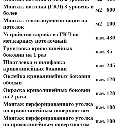
Монтаж потолка (ГКЛ) 3 уровень и
м2
600
более
Монтаж тепло-шумоизоляции на
м2
100
потолок
Устройство короба из ГКЛ по
п.м.
430
мет.каркасу потолочный
Грунтовка криволинейных
п.м.
35
боковин на 1 раз
Шпатлевка и шлифовка
п.м
245
криволинейных боковин
Оклейка криволинейных боковин
п.м.
120
обоями
Окраска криволинейных боковин
п.м.
120
на 2 раза
Монтаж перфорированного уголка
п.м.
100
по криволинейным поверхностям
Монтаж перфорированного уголка
п.м.
100
по прямолинейным поверхностям