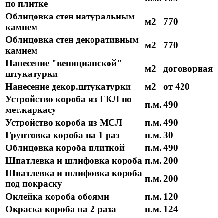
по плитке
Облицовка стен натуральным
м2
770
камнем
Облицовка стен декоративным
м2
770
камнем
Нанесение "веницианской"
м2
договорная
штукатурки
Нанесение декор.штукатурки
м2
от 420
Устройство короба из ГКЛ по
п.м.
490
мет.каркасу
Устройство короба из МСЛ
п.м.
490
Грунтовка короба на 1 раз
п.м.
30
Облицовка короба плиткой
п.м.
490
Шпатлевка и шлифовка короба
п.м.
200
Шпатлевка и шлифовка короба
п.м.
200
под покраску
Оклейка короба обоями
п.м.
120
Окраска короба на 2 раза
п.м.
124