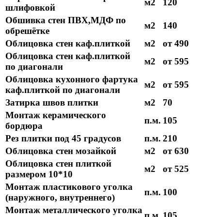
м2
120
шлифовкой
Обшивка стен ПВХ,МДФ по
м2
140
обрешётке
Облицовка стен каф.плиткой
м2
от 490
Облицовка стен каф.плиткой
м2
от 595
по диагонали
Облицовка кухонного фартука
м2
от 595
каф.плиткой по диагонали
Затирка швов плитки
м2
70
Монтаж керамического
п.м.
105
бордюра
Рез плитки под 45 градусов
п.м.
210
Облицовка стен мозайкой
м2
от 630
Облицовка стен плиткой
м2
от 525
размером 10*10
Монтаж пластикового уголка
п.м.
100
(наружного, внутреннего)
Монтаж металлического уголка
п.м.
105