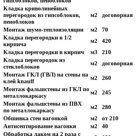
гипсоблоков, пеноблоков
Кладка криволинейных
перегородок из гипсоблоков,
м2
договорная
пеноблоков
Монтаж шумо-теплоизоляции
м2
70
Кладка перегородки в 1/2
м2
420
кирпича
Кладка перегородки в кирпич
м3
210
Кладка перегородок из
м2
договорная
стеклоблоков
Монтаж ГКЛ (ГВЛ) на стены на
м2
260
клей knauff
Монтаж фальшстены из ГКЛ по
м2
245
металлокаркасу
Монтаж фальшстены из ПВХ
м2
280
по металлокаркасу
Обшивка стен вагонкой
м2
от 210
Антисептирование вагонки
м2
40
Обработка лаком на 2 раза с