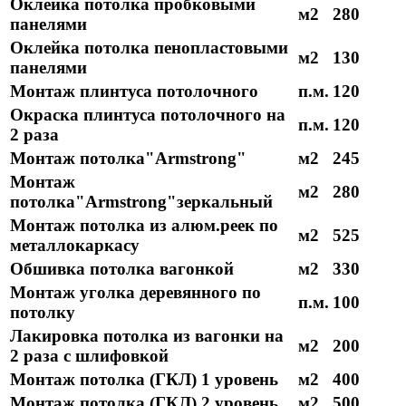
Оклейка потолка пробковыми
м2
280
панелями
Оклейка потолка пенопластовыми
м2
130
панелями
Монтаж плинтуса потолочного
п.м.
120
Окраска плинтуса потолочного на
п.м.
120
2 раза
Монтаж потолка"Armstrong"
м2
245
Монтаж
м2
280
потолка"Armstrong"зеркальный
Монтаж потолка из алюм.реек по
м2
525
металлокаркасу
Обшивка потолка вагонкой
м2
330
Монтаж уголка деревянного по
п.м.
100
потолку
Лакировка потолка из вагонки на
м2
200
2 раза с шлифовкой
Монтаж потолка (ГКЛ) 1 уровень
м2
400
Монтаж потолка (ГКЛ) 2 уровень
м2
500