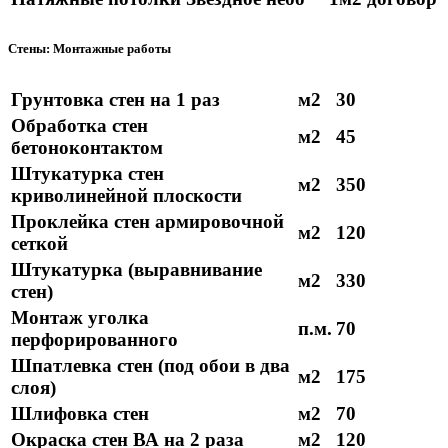
Стены: Монтажные работы
Грунтовка стен на 1 раз
м2
30
Обработка стен
м2
45
бетоноконтактом
Штукатурка стен
м2
350
криволинейной плоскости
Проклейка стен армировочной
м2
120
сеткой
Штукатурка (выравнивание
м2
330
стен)
Монтаж уголка
п.м.
70
перфорированного
Шпатлевка стен (под обои в два
м2
175
слоя)
Шлифовка стен
м2
70
Окраска стен ВА на 2 раза
м2
120