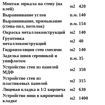
Монтаж зеркала на стену (на
м2
420
клей)
Выравнивание углов
п.м.
140
Выравнивание, примыкание
п.м.
154
(стена-пол, потолок)
Окраска металлоконструкций
м2
140
Грунтовка
м2
40
металлоконструкций
Гидроизоляция стен смесями
м2
140
Заделка швов серпянкой и
п.м.
35
унифлотом
Устройство стен из панелей
м2
350
МДФ
Устройство стен из
м2
315
пластиковых панелей
Лицевая кладка в 1/2 кирпича
м2
630
Устройство ниш в кирпичной
м2
1400
кладке