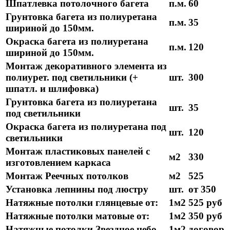
Шпатлевка потолочного багета
п.м.
60
Грунтовка багета из полиуретана
п.м.
35
шириной до 150мм.
Окраска багета из полиуретана
п.м.
120
шириной до 150мм.
Монтаж декоративного элемента из
полиурет. под светильники (+
шт.
300
шпатл. и шлифовка)
Грунтовка багета из полиуретана
шт.
35
под светильники
Окраска багета из полиуретана под
шт.
120
светильники
Монтаж пластиковых панелей с
м2
330
изготовлением каркаса
Монтаж Реечных потолков
м2
525
Установка лепнины под люстру
шт.
от 350
Натяжные потолки глянцевые от:
1м2
525 руб
Натяжные потолки матовые от:
1м2
350 руб
Натяжные потолки Звездное небо
1м2
договор