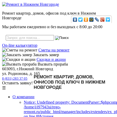
Ремонт квартир, домов, офисов под ключ в Нижнем
Новгороде
Мы работаем ежедневно и без выходных с
8:00
до
20:00
On-line калькулятор
Сметы на ремонт
Заказать замер
Скидки и акции
Вызвать прораба
603093, г.Нижний Новгород
ул. Родионова, д. 165
РЕМОНТ КВАРТИР, ДОМОВ,
8 (831) 283 37 05
ОФИСОВ ПОД КЛЮЧ В НИЖНЕМ
Оставить заявку!
НОВГОРОДЕ
☰
О компании
Notice: Undefined property: DocumentParser::$phpcomp
/home/i/i97943si/rego-
remont.ru/public_html/manager/includes/extenders/ex_
on line 8История