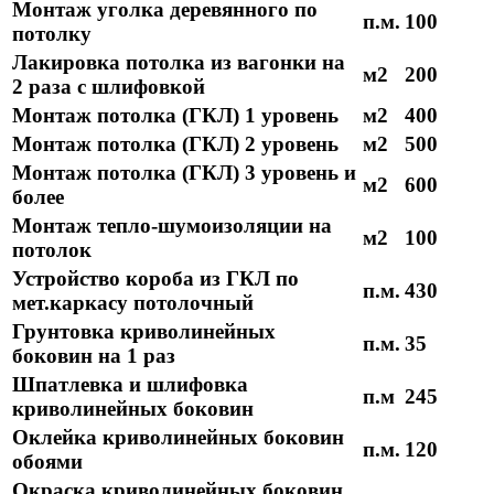
Монтаж уголка деревянного по
п.м.
100
потолку
Лакировка потолка из вагонки на
м2
200
2 раза с шлифовкой
Монтаж потолка (ГКЛ) 1 уровень
м2
400
Монтаж потолка (ГКЛ) 2 уровень
м2
500
Монтаж потолка (ГКЛ) 3 уровень и
м2
600
более
Монтаж тепло-шумоизоляции на
м2
100
потолок
Устройство короба из ГКЛ по
п.м.
430
мет.каркасу потолочный
Грунтовка криволинейных
п.м.
35
боковин на 1 раз
Шпатлевка и шлифовка
п.м
245
криволинейных боковин
Оклейка криволинейных боковин
п.м.
120
обоями
Окраска криволинейных боковин