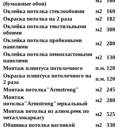
м2
160
(бумажные обои)
Оклейка потолка стеклообоями
м2
160
Окраска потолка на 2 раза
м2
182
Оклейка потолка текстильными
м2
300
обоями
Оклейка потолка пробковыми
м2
280
панелями
Оклейка потолка пенопластовыми
м2
130
панелями
Монтаж плинтуса потолочного
п.м.
120
Окраска плинтуса потолочного на
п.м.
120
2 раза
Монтаж потолка"Armstrong"
м2
245
Монтаж
м2
280
потолка"Armstrong"зеркальный
Монтаж потолка из алюм.реек по
м2
525
металлокаркасу
Обшивка потолка вагонкой
м2
330