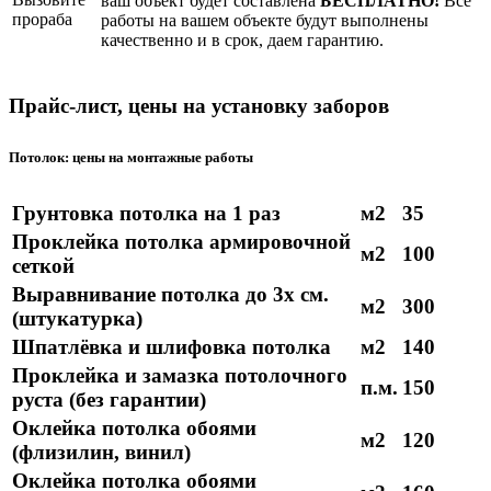
ваш объект будет составлена
БЕСПЛАТНО!
Все
работы на вашем объекте будут выполнены
качественно и в срок, даем гарантию.
Прайс-лист, цены на установку заборов
Потолок: цены на монтажные работы
Грунтовка потолка на 1 раз
м2
35
Проклейка потолка армировочной
м2
100
сеткой
Выравнивание потолка до 3х см.
м2
300
(штукатурка)
Шпатлёвка и шлифовка потолка
м2
140
Проклейка и замазка потолочного
п.м.
150
руста (без гарантии)
Оклейка потолка обоями
м2
120
(флизилин, винил)
Оклейка потолка обоями