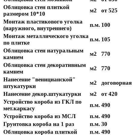
Облицовка стен плиткой
м2
от 525
размером 10*10
Монтаж пластикового уголка
п.м.
100
(наружного, внутреннего)
Монтаж металлического уголка
п.м.
105
по плитке
Облицовка стен натуральным
м2
770
камнем
Облицовка стен декоративным
м2
770
камнем
Нанесение "веницианской"
м2
договорная
штукатурки
Нанесение декор.штукатурки
м2
от 420
Устройство короба из ГКЛ по
п.м.
490
мет.каркасу
Устройство короба из МСЛ
п.м.
490
Грунтовка короба на 1 раз
п.м.
30
Облицовка короба плиткой
п.м.
490