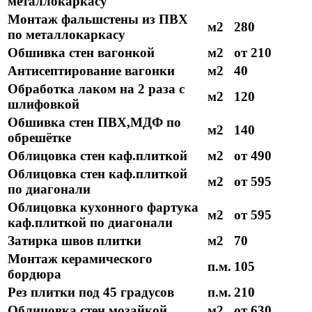
металлокаркасу
Монтаж фальшстены из ПВХ
м2
280
по металлокаркасу
Обшивка стен вагонкой
м2
от 210
Антисептирование вагонки
м2
40
Обработка лаком на 2 раза с
м2
120
шлифовкой
Обшивка стен ПВХ,МДФ по
м2
140
обрешётке
Облицовка стен каф.плиткой
м2
от 490
Облицовка стен каф.плиткой
м2
от 595
по диагонали
Облицовка кухонного фартука
м2
от 595
каф.плиткой по диагонали
Затирка швов плитки
м2
70
Монтаж керамического
п.м.
105
бордюра
Рез плитки под 45 градусов
п.м.
210
Облицовка стен мозайкой
м2
от 630