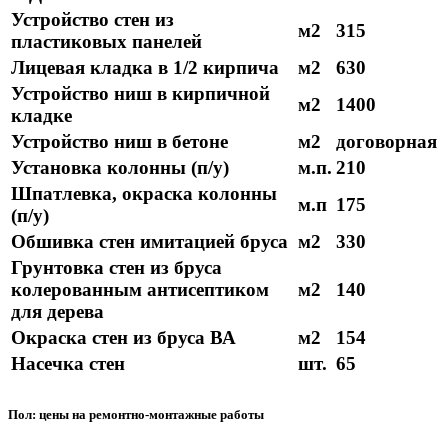
Устройство стен из
м2
315
пластиковых панелей
Лицевая кладка в 1/2 кирпича
м2
630
Устройство ниш в кирпичной
м2
1400
кладке
Устройство ниш в бетоне
м2
договорная
Установка колонны (п/у)
м.п.
210
Шпатлевка, окраска колонны
м.п
175
(п/у)
Обшивка стен имитацией бруса
м2
330
Грунтовка стен из бруса
колерованным антисептиком
м2
140
для дерева
Окраска стен из бруса ВА
м2
154
Насечка стен
шт.
65
Пол: цены на ремонтно-монтажные работы