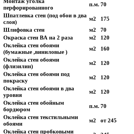
Монтаж уголка
п.м.
70
перфорированного
Шпатлевка стен (под обои в два
м2
175
слоя)
Шлифовка стен
м2
70
Окраска стен ВА на 2 раза
м2
120
Оклейка стен обоями
м2
160
(бумажные ,виниловые )
Оклейка стен обоями
м2
120
(флизилин)
Оклейка стен обоями под
м2
120
покраску
Оклейка стен обоями в два
м2
120
уровня
Оклейка стен обойным
п.м.
70
бордюром
Оклейка стен текстильными
м2
от 245
обоями
Оклейка стен пробковыми