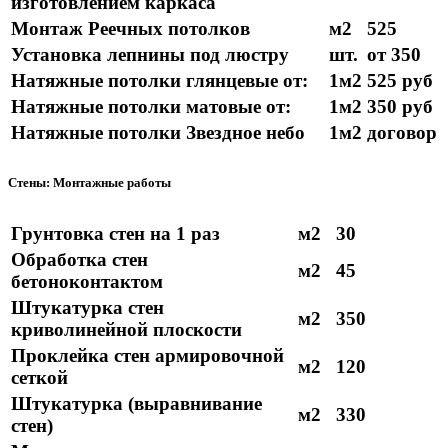
изготовлением каркаса
Монтаж Реечных потолков
м2
525
Установка лепнины под люстру
шт.
от 350
Натяжные потолки глянцевые от:
1м2
525 руб
Натяжные потолки матовые от:
1м2
350 руб
Натяжные потолки Звездное небо
1м2
договор
Стены: Монтажные работы
Грунтовка стен на 1 раз
м2
30
Обработка стен
м2
45
бетоноконтактом
Штукатурка стен
м2
350
криволинейной плоскости
Проклейка стен армировочной
м2
120
сеткой
Штукатурка (выравнивание
м2
330
стен)