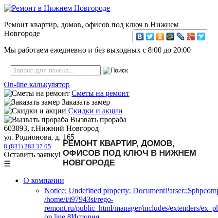
Ремонт квартир, домов, офисов под ключ в Нижнем
Новгороде
Мы работаем ежедневно и без выходных с
8:00
до
20:00
On-line калькулятор
Сметы на ремонт
Заказать замер
Скидки и акции
Вызвать прораба
603093, г.Нижний Новгород
ул. Родионова, д. 165
РЕМОНТ КВАРТИР, ДОМОВ,
8 (831) 283 37 05
ОФИСОВ ПОД КЛЮЧ В НИЖНЕМ
Оставить заявку!
НОВГОРОДЕ
☰
О компании
Notice: Undefined property: DocumentParser::$phpcomp
/home/i/i97943si/rego-
remont.ru/public_html/manager/includes/extenders/ex_
on line 8История