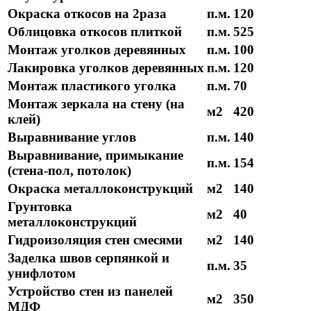
Окраска откосов на 2раза
п.м.
120
Облицовка откосов плиткой
п.м.
525
Монтаж уголков деревянных
п.м.
100
Лакировка уголков деревянных
п.м.
120
Монтаж пластикого уголка
п.м.
70
Монтаж зеркала на стену (на
м2
420
клей)
Выравнивание углов
п.м.
140
Выравнивание, примыкание
п.м.
154
(стена-пол, потолок)
Окраска металлоконструкций
м2
140
Грунтовка
м2
40
металлоконструкций
Гидроизоляция стен смесями
м2
140
Заделка швов серпянкой и
п.м.
35
унифлотом
Устройство стен из панелей
м2
350
МДФ