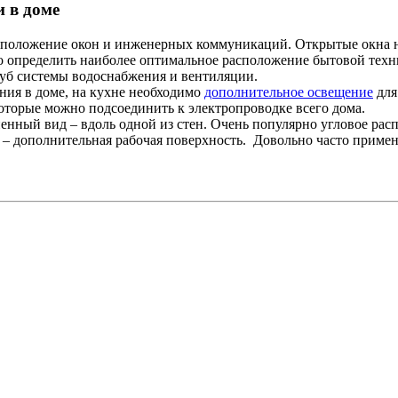
и в доме
асположение окон и инженерных коммуникаций. Открытые окна
о определить наиболее оптимальное расположение бытовой техни
руб системы водоснабжения и вентиляции.
ия в доме, на кухне необходимо
дополнительное освещение
для
оторые можно подсоединить к электропроводке всего дома.
нный вид – вдоль одной из стен. Очень популярно угловое ра
м – дополнительная рабочая поверхность. Довольно часто приме