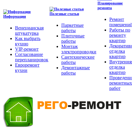
Планирование
ремонта
Полезные статьи
Информация
Ремонт
помещени
Паркетные
Венецианская
Работы по
работы
штукатурка
ремонту
Плиточные
Как выбрать
квартир
работы
кухню
Декоратив
Монтаж
VIP-ремонт
отделка
электропроводки
Согласование
квартир
Сантехнические
перепланировок
Внутрення
работы
Евроремонт
отделка
Демонтажные
кухни
квартир
работы
Проведени
ремонтных
работ