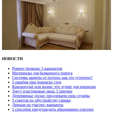
НОВОСТИ
Ремонт балкона: 5 вариантов
Материалы для балконного порога
Системы защиты от потопа: как это устроено?
5 ошибок при покраске стен
Краскопульт или валик: что лучше для покраски
Текут пластиковые окна: 5 причин
Деревянные доски: продлеваем срок службы
5 советов по обустройству гаража
Дренаж на участке: варианты
5 способов предупредить образование плесени