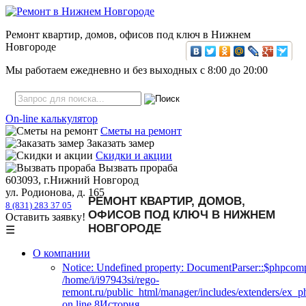
Ремонт квартир, домов, офисов под ключ в Нижнем
Новгороде
Мы работаем ежедневно и без выходных с
8:00
до
20:00
On-line калькулятор
Сметы на ремонт
Заказать замер
Скидки и акции
Вызвать прораба
603093, г.Нижний Новгород
ул. Родионова, д. 165
РЕМОНТ КВАРТИР, ДОМОВ,
8 (831) 283 37 05
ОФИСОВ ПОД КЛЮЧ В НИЖНЕМ
Оставить заявку!
НОВГОРОДЕ
☰
О компании
Notice: Undefined property: DocumentParser::$phpcomp
/home/i/i97943si/rego-
remont.ru/public_html/manager/includes/extenders/ex_
on line 8История