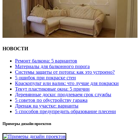
НОВОСТИ
Ремонт балкона: 5 вариантов
Материалы для балконного порога
Системы защиты от потопа: как это устроено?
5 ошибок при покраске стен
Краскопульт или валик: что лучше для покраски
Текут пластиковые окна: 5 причин
Деревянные доски: продлеваем срок службы
5 советов по обустройству гаража
Дренаж на участке: варианты
5 способов предупредить образование плесени
Примеры дизайн проектов