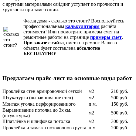
с другими материалами сайдинг уступает по прочности и
хрупкости при замерзании.
Фасад дома
- сколько это стоит? Воспользуйтесь
профессиональным
калькулятором
расчёта
стоимости! Или посмотрите примеры смет на
ремонтные работы на странице
примеры смет
.
При заказе с сайта
, смета на ремонт Вашего
объекта будет составлена
абсолютно
БЕСПЛАТНО
!
Предлагаем прайс-лист на основные виды работ
Проклейка стен армировочной сеткой
м2
210 руб.
Штукатурка (выравнивание стен)
м2
500 руб.
Монтаж уголка перфорированного
п.м.
150 руб.
Выравнивание потолка до 3х см.
м2
500 руб.
(штукатурка)
Шпатлёвка и шлифовка потолка
м2
300 руб.
Проклейка и замазка потолочного руста
п.м.
200 руб.