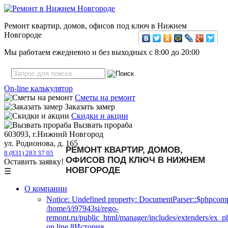
Ремонт квартир, домов, офисов под ключ в Нижнем
Новгороде
Мы работаем ежедневно и без выходных с
8:00
до
20:00
On-line калькулятор
Сметы на ремонт
Заказать замер
Скидки и акции
Вызвать прораба
603093, г.Нижний Новгород
ул. Родионова, д. 165
РЕМОНТ КВАРТИР, ДОМОВ,
8 (831) 283 37 05
ОФИСОВ ПОД КЛЮЧ В НИЖНЕМ
Оставить заявку!
НОВГОРОДЕ
☰
О компании
Notice: Undefined property: DocumentParser::$phpcomp
/home/i/i97943si/rego-
remont.ru/public_html/manager/includes/extenders/ex_
on line 8История