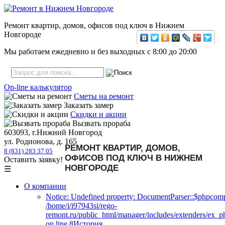
Ремонт квартир, домов, офисов под ключ в Нижнем
Новгороде
Мы работаем ежедневно и без выходных с
8:00
до
20:00
On-line калькулятор
Сметы на ремонт
Заказать замер
Скидки и акции
Вызвать прораба
603093, г.Нижний Новгород
ул. Родионова, д. 165
РЕМОНТ КВАРТИР, ДОМОВ,
8 (831) 283 37 05
ОФИСОВ ПОД КЛЮЧ В НИЖНЕМ
Оставить заявку!
НОВГОРОДЕ
☰
О компании
Notice: Undefined property: DocumentParser::$phpcomp
/home/i/i97943si/rego-
remont.ru/public_html/manager/includes/extenders/ex_
on line 8История