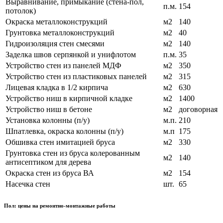
Выравнивание, примыкание (стена-пол,
п.м.
154
потолок)
Окраска металлоконструкций
м2
140
Грунтовка металлоконструкций
м2
40
Гидроизоляция стен смесями
м2
140
Заделка швов серпянкой и унифлотом
п.м.
35
Устройство стен из панелей МДФ
м2
350
Устройство стен из пластиковых панелей
м2
315
Лицевая кладка в 1/2 кирпича
м2
630
Устройство ниш в кирпичной кладке
м2
1400
Устройство ниш в бетоне
м2
договорная
Установка колонны (п/у)
м.п.
210
Шпатлевка, окраска колонны (п/у)
м.п
175
Обшивка стен имитацией бруса
м2
330
Грунтовка стен из бруса колерованным
м2
140
антисептиком для дерева
Окраска стен из бруса ВА
м2
154
Насечка стен
шт.
65
Пол: цены на ремонтно-монтажные работы