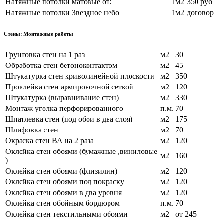
Натяжные потолки матовые от:
1м2
350 руб
Натяжные потолки Звездное небо
1м2
договор
Стены: Монтажные работы
Грунтовка стен на 1 раз
м2
30
Обработка стен бетоноконтактом
м2
45
Штукатурка стен криволинейной плоскости
м2
350
Проклейка стен армировочной сеткой
м2
120
Штукатурка (выравнивание стен)
м2
330
Монтаж уголка перфорированного
п.м.
70
Шпатлевка стен (под обои в два слоя)
м2
175
Шлифовка стен
м2
70
Окраска стен ВА на 2 раза
м2
120
Оклейка стен обоями (бумажные ,виниловые
м2
160
)
Оклейка стен обоями (флизилин)
м2
120
Оклейка стен обоями под покраску
м2
120
Оклейка стен обоями в два уровня
м2
120
Оклейка стен обойным бордюром
п.м.
70
Оклейка стен текстильными обоями
м2
от 245