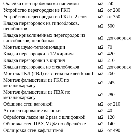
Оклейка стен пробковыми панелями
м2
245
Устройство перегородки из ГКЛ
м2
от 280
Устройство перегородки из ГКЛ в 2 слоя
м2
от 350
Кладка перегородок из гипсоблоков,
м2
500
пеноблоков
Кладка криволинейных перегородок из
м2
договорная
гипсоблоков, пеноблоков
Монтаж шумо-теплоизоляции
м2
70
Кладка перегородки в 1/2 кирпича
м2
420
Кладка перегородки в кирпич
м3
210
Кладка перегородок из стеклоблоков
м2
договорная
Монтаж ГКЛ (ГВЛ) на стены на клей knauff
м2
260
Монтаж фальшстены из ГКЛ по
м2
245
металлокаркасу
Монтаж фальшстены из ПВХ по
м2
280
металлокаркасу
Обшивка стен вагонкой
м2
от 210
Антисептирование вагонки
м2
40
Обработка лаком на 2 раза с шлифовкой
м2
120
Обшивка стен ПВХ,МДФ по обрешётке
м2
140
Облицовка стен каф.плиткой
м2
от 490