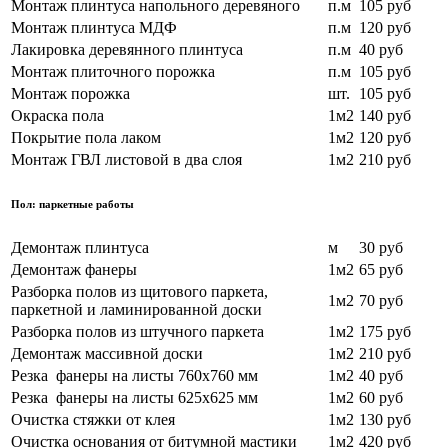
Монтаж плинтуса напольного деревяного
п.м
105 руб
Монтаж плинтуса МДФ
п.м
120 руб
Лакировка деревянного плинтуса
п.м
40 руб
Монтаж плиточного порожка
п.м
105 руб
Монтаж порожка
шт.
105 руб
Окраска пола
1м2
140 руб
Покрытие пола лаком
1м2
120 руб
Монтаж ГВЛ листовой в два слоя
1м2
210 руб
Пол: паркетные работы
Демонтаж плинтуса
м
30 руб
Демонтаж фанеры
1м2
65 руб
Разборка полов из щитового паркета,
1м2
70
руб
паркетной и ламинированной доски
Разборка полов из штучного паркета
1м2
175 руб
Демонтаж массивной доски
1м2
210
руб
Резка фанеры на листы 760х760 мм
1м2
40
руб
Резка фанеры на листы 625х625 мм
1м2
60
руб
Очистка стяжки от клея
1м2
130 руб
Очистка основания от битумной мастики
1м2
420
руб