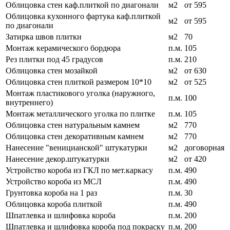
Облицовка стен каф.плиткой по диагонали
м2
от 595
Облицовка кухонного фартука каф.плиткой
м2
от 595
по диагонали
Затирка швов плитки
м2
70
Монтаж керамического бордюра
п.м.
105
Рез плитки под 45 градусов
п.м.
210
Облицовка стен мозайкой
м2
от 630
Облицовка стен плиткой размером 10*10
м2
от 525
Монтаж пластикового уголка (наружного,
п.м.
100
внутреннего)
Монтаж металлического уголка по плитке
п.м.
105
Облицовка стен натуральным камнем
м2
770
Облицовка стен декоративным камнем
м2
770
Нанесение "веницианской" штукатурки
м2
договорная
Нанесение декор.штукатурки
м2
от 420
Устройство короба из ГКЛ по мет.каркасу
п.м.
490
Устройство короба из МСЛ
п.м.
490
Грунтовка короба на 1 раз
п.м.
30
Облицовка короба плиткой
п.м.
490
Шпатлевка и шлифовка короба
п.м.
200
Шпатлевка и шлифовка короба под покраску
п.м.
200