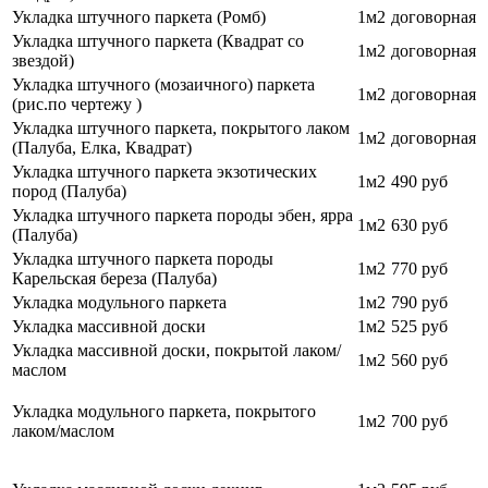
Укладка штучного паркета (Ромб)
1м2
договорная
Укладка штучного паркета (Квадрат со
1м2
договорная
звездой)
Укладка штучного (мозаичного) паркета
1м2
договорная
(рис.по чертежу )
Укладка штучного паркета, покрытого лаком
1м2
договорная
(Палуба, Елка, Квадрат)
Укладка штучного паркета экзотических
1м2
490 руб
пород (Палуба)
Укладка штучного паркета породы эбен, ярра
1м2
630 руб
(Палуба)
Укладка штучного паркета породы
1м2
770
руб
Карельская береза (Палуба)
Укладка модульного паркета
1м2
790
руб
Укладка массивной доски
1м2
525 руб
Укладка массивной доски, покрытой лаком/
1м2
560 руб
маслом
Укладка модульного паркета, покрытого
1м2
700
руб
лаком/маслом