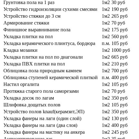
Грунтовка пола на 1 раз
1м2
30 руб
Устройство гидроизоляции сухими смесями
1м2
190 руб
Устройство стяжки до 3 см
1м2
265 руб
Армирование стяжки
1м2
70 руб
Финишное выравнивание пола
1м2
175 руб
Укладка плитки на пол
1м2
560 руб
Укладка керамического плинтуса, бордюра
п.м.
105 руб
Кладка мозаики
1м2
1000 руб
Укладка плитки на пол по диагонали
1м2
665 руб
Укладка ПВХ плитки на пол
1м2
210 руб
Облицовка пола природным камнем
1м2
700 руб
Облицовка ступеней керамической плиткой
п.м.
400 руб
Настил оргалита
1м2
105 руб
Протяжка старого пола саморезами
1м2
70 руб
Укладка досок по лагам
1м2
350 руб
Шлифовка дощатых полов
1м2
105 руб
Устройство полов knauf(керамзит,ЭП)
1м2
350 руб
Укладка фанеры на лаги (один слой)
1м2
130 руб
Укладка фанеры на лаги (два слоя)
1м2
400 руб
Укладка фанеры на мастику на анкера
1м2
245 руб
Антисептирование лаг
1м2
35 руб