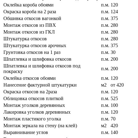
Оклейка короба обоями
п.м.
120
Окраска короба на 2 раза
п.м.
124
Обшивка откосов вагонкой
п.м.
375
Монтаж откосов из ПВХ
п.м.
280
Монтаж откосов из ГКЛ
п.м.
280
Штукатурка откосов
п.м.
280
Штукатурка откосов арочных
п.м.
375
Грунтовка откосов на 1 раз
п.м.
30
Шпатлевка и шлифовка откосов
п.м.
200
Шпатлевка и шлифовка откосов под
п.м.
200
покраску
Оклейка откосов обоями
п.м.
120
Нанесение фактурной штукатурки
м2
от 420
Окраска откосов на 2раза
п.м.
120
Облицовка откосов плиткой
п.м.
525
Монтаж уголков деревянных
п.м.
100
Лакировка уголков деревянных
п.м.
120
Монтаж пластикого уголка
п.м.
70
Монтаж зеркала на стену (на клей)
м2
420
Выравнивание углов
п.м.
140