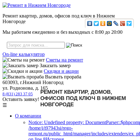
Ремонт квартир, домов, офисов под ключ в Нижнем
Новгороде
Мы работаем ежедневно и без выходных с
8:00
до
20:00
On-line калькулятор
Сметы на ремонт
Заказать замер
Скидки и акции
Вызвать прораба
603093, г.Нижний Новгород
ул. Родионова, д. 165
РЕМОНТ КВАРТИР, ДОМОВ,
8 (831) 283 37 05
ОФИСОВ ПОД КЛЮЧ В НИЖНЕМ
Оставить заявку!
НОВГОРОДЕ
☰
О компании
Notice: Undefined property: DocumentParser::$phpcomp
/home/i/i97943si/rego-
remont.ru/public_html/manager/includes/extenders/ex_
on line 8История