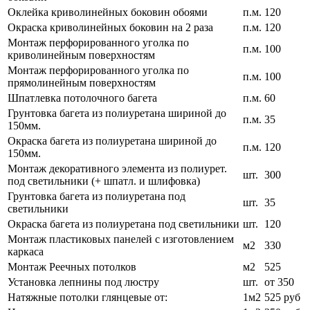
Оклейка криволинейных боковин обоями
п.м.
120
Окраска криволинейных боковин на 2 раза
п.м.
120
Монтаж перфорированного уголка по
п.м.
100
криволинейным поверхностям
Монтаж перфорированного уголка по
п.м.
100
прямолинейным поверхностям
Шпатлевка потолочного багета
п.м.
60
Грунтовка багета из полиуретана шириной до
п.м.
35
150мм.
Окраска багета из полиуретана шириной до
п.м.
120
150мм.
Монтаж декоративного элемента из полиурет.
шт.
300
под светильники (+ шпатл. и шлифовка)
Грунтовка багета из полиуретана под
шт.
35
светильники
Окраска багета из полиуретана под светильники
шт.
120
Монтаж пластиковых панелей с изготовлением
м2
330
каркаса
Монтаж Реечных потолков
м2
525
Установка лепнины под люстру
шт.
от 350
Натяжные потолки глянцевые от:
1м2
525 руб