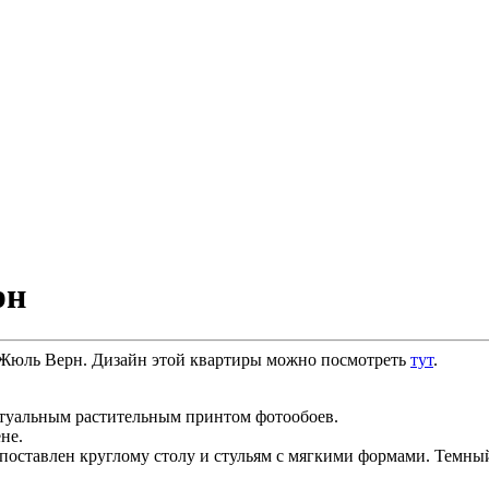
рн
 Жюль Верн. Дизайн этой квартиры можно посмотреть
тут
.
туальным растительным принтом фотообоев.
не.
ставлен круглому столу и стульям с мягкими формами. Темный