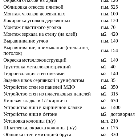
Окраска откосов на 2раза
п.м.
120
Облицовка откосов плиткой
п.м.
525
Монтаж уголков деревянных
п.м.
100
Лакировка уголков деревянных
п.м.
120
Монтаж пластикого уголка
п.м.
70
Монтаж зеркала на стену (на клей)
м2
420
Выравнивание углов
п.м.
140
Выравнивание, примыкание (стена-пол,
п.м.
154
потолок)
Окраска металлоконструкций
м2
140
Грунтовка металлоконструкций
м2
40
Гидроизоляция стен смесями
м2
140
Заделка швов серпянкой и унифлотом
п.м.
35
Устройство стен из панелей МДФ
м2
350
Устройство стен из пластиковых панелей
м2
315
Лицевая кладка в 1/2 кирпича
м2
630
Устройство ниш в кирпичной кладке
м2
1400
Устройство ниш в бетоне
м2
договорная
Установка колонны (п/у)
м.п.
210
Шпатлевка, окраска колонны (п/у)
м.п
175
Обшивка стен имитацией бруса
м2
330