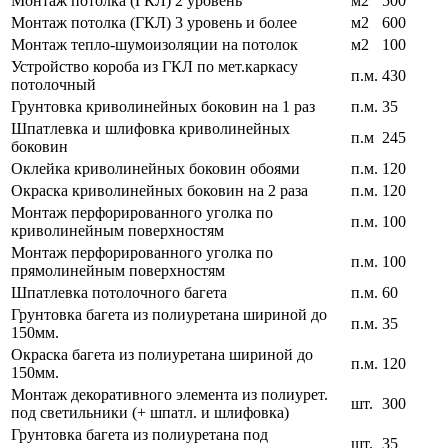
Монтаж потолка (ГКЛ) 2 уровень
м2
500
Монтаж потолка (ГКЛ) 3 уровень и более
м2
600
Монтаж тепло-шумоизоляции на потолок
м2
100
Устройство короба из ГКЛ по мет.каркасу
п.м.
430
потолочный
Грунтовка криволинейных боковин на 1 раз
п.м.
35
Шпатлевка и шлифовка криволинейных
п.м
245
боковин
Оклейка криволинейных боковин обоями
п.м.
120
Окраска криволинейных боковин на 2 раза
п.м.
120
Монтаж перфорированного уголка по
п.м.
100
криволинейным поверхностям
Монтаж перфорированного уголка по
п.м.
100
прямолинейным поверхностям
Шпатлевка потолочного багета
п.м.
60
Грунтовка багета из полиуретана шириной до
п.м.
35
150мм.
Окраска багета из полиуретана шириной до
п.м.
120
150мм.
Монтаж декоративного элемента из полиурет.
шт.
300
под светильники (+ шпатл. и шлифовка)
Грунтовка багета из полиуретана под
шт.
35