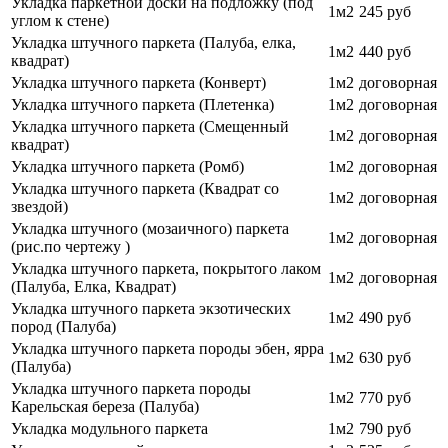
Укладка паркетной доски на подложку (под
1м2
245 руб
углом к стене)
Укладка штучного паркета (Палуба, елка,
1м2
440 руб
квадрат)
Укладка штучного паркета (Конверт)
1м2
договорная
Укладка штучного паркета (Плетенка)
1м2
договорная
Укладка штучного паркета (Смещенный
1м2
договорная
квадрат)
Укладка штучного паркета (Ромб)
1м2
договорная
Укладка штучного паркета (Квадрат со
1м2
договорная
звездой)
Укладка штучного (мозаичного) паркета
1м2
договорная
(рис.по чертежу )
Укладка штучного паркета, покрытого лаком
1м2
договорная
(Палуба, Елка, Квадрат)
Укладка штучного паркета экзотических
1м2
490 руб
пород (Палуба)
Укладка штучного паркета породы эбен, ярра
1м2
630 руб
(Палуба)
Укладка штучного паркета породы
1м2
770
руб
Карельская береза (Палуба)
Укладка модульного паркета
1м2
790
руб