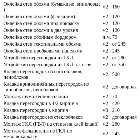
Оклейка стен обоями (бумажные ,виниловые
м2
160
)
Оклейка стен обоями (флизилин)
м2
120
Оклейка стен обоями под покраску
м2
120
Оклейка стен обоями в два уровня
м2
120
Оклейка стен обойным бордюром
п.м.
70
Оклейка стен текстильными обоями
м2
от 245
Оклейка стен пробковыми панелями
м2
245
Устройство перегородки из ГКЛ
м2
от 280
Устройство перегородки из ГКЛ в 2 слоя
м2
от 350
Кладка перегородок из гипсоблоков,
м2
500
пеноблоков
Кладка криволинейных перегородок из
м2
договорная
гипсоблоков, пеноблоков
Монтаж шумо-теплоизоляции
м2
70
Кладка перегородки в 1/2 кирпича
м2
420
Кладка перегородки в кирпич
м3
210
Кладка перегородок из стеклоблоков
м2
договорная
Монтаж ГКЛ (ГВЛ) на стены на клей knauff
м2
260
Монтаж фальшстены из ГКЛ по
м2
245
металлокаркасу