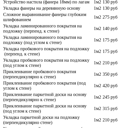
Устройство настила (фанера 18мм) по лагам
1м2
130 руб
Укладка фанеры на деревянную основу
1м2
130 руб
Сложное выравнивание фанеры глубоким
1м2
275 руб
шлифованием
Укладка ламинированного покрытия на
1м2
140 руб
подложку (перпенд. к стене)
Укладка ламинированного покрытия на
1м2
175 руб
подложку (под углом к стене)
Укладка пробкового покрытия на подложку
1м2
175 руб
(перпенд. к стене)
Укладка пробкового покрытия на подложку
1м2
210 руб
(под углом к стене)
Приклеивание пробкового покрытия
1м2
350 руб
(перпендикулярно к стене)
Приклеивание пробкового покрытия (под
1м2
420 руб
углом к стене)
Приклеивание паркетной доски на основу
1м2
245 руб
(перпендикулярно к стене)
Приклеивание паркетной доски на основу
1м2
315 руб
(под углом к стене)
Укладка паркетной доски на подложку
1м2
210 руб
(перпендикулярно стене)