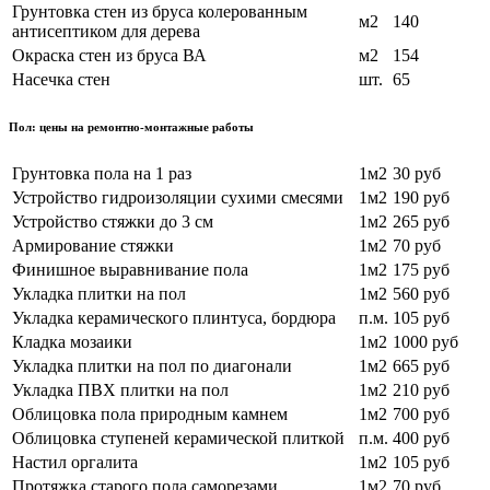
Грунтовка стен из бруса колерованным
м2
140
антисептиком для дерева
Окраска стен из бруса ВА
м2
154
Насечка стен
шт.
65
Пол: цены на ремонтно-монтажные работы
Грунтовка пола на 1 раз
1м2
30 руб
Устройство гидроизоляции сухими смесями
1м2
190 руб
Устройство стяжки до 3 см
1м2
265 руб
Армирование стяжки
1м2
70 руб
Финишное выравнивание пола
1м2
175 руб
Укладка плитки на пол
1м2
560 руб
Укладка керамического плинтуса, бордюра
п.м.
105 руб
Кладка мозаики
1м2
1000 руб
Укладка плитки на пол по диагонали
1м2
665 руб
Укладка ПВХ плитки на пол
1м2
210 руб
Облицовка пола природным камнем
1м2
700 руб
Облицовка ступеней керамической плиткой
п.м.
400 руб
Настил оргалита
1м2
105 руб
Протяжка старого пола саморезами
1м2
70 руб