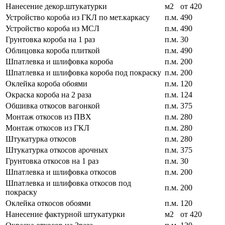
Нанесение декор.штукатурки
м2
от 420
Устройство короба из ГКЛ по мет.каркасу
п.м.
490
Устройство короба из МСЛ
п.м.
490
Грунтовка короба на 1 раз
п.м.
30
Облицовка короба плиткой
п.м.
490
Шпатлевка и шлифовка короба
п.м.
200
Шпатлевка и шлифовка короба под покраску
п.м.
200
Оклейка короба обоями
п.м.
120
Окраска короба на 2 раза
п.м.
124
Обшивка откосов вагонкой
п.м.
375
Монтаж откосов из ПВХ
п.м.
280
Монтаж откосов из ГКЛ
п.м.
280
Штукатурка откосов
п.м.
280
Штукатурка откосов арочных
п.м.
375
Грунтовка откосов на 1 раз
п.м.
30
Шпатлевка и шлифовка откосов
п.м.
200
Шпатлевка и шлифовка откосов под
п.м.
200
покраску
Оклейка откосов обоями
п.м.
120
Нанесение фактурной штукатурки
м2
от 420