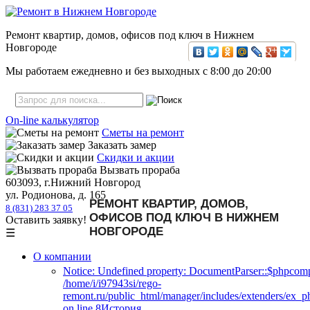
Ремонт квартир, домов, офисов под ключ в Нижнем
Новгороде
Мы работаем ежедневно и без выходных с
8:00
до
20:00
On-line калькулятор
Сметы на ремонт
Заказать замер
Скидки и акции
Вызвать прораба
603093, г.Нижний Новгород
ул. Родионова, д. 165
РЕМОНТ КВАРТИР, ДОМОВ,
8 (831) 283 37 05
ОФИСОВ ПОД КЛЮЧ В НИЖНЕМ
Оставить заявку!
НОВГОРОДЕ
☰
О компании
Notice: Undefined property: DocumentParser::$phpcomp
/home/i/i97943si/rego-
remont.ru/public_html/manager/includes/extenders/ex_
on line 8История