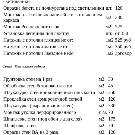
светильники
Окраска багета из полиуретана под светильники
шт.
120
Монтаж пластиковых панелей с изготовлением
м2
330
каркаса
Монтаж Реечных потолков
м2
525
Установка лепнины под люстру
шт.
от 350
Натяжные потолки глянцевые от:
1м2
525 руб
Натяжные потолки матовые от:
1м2
350 руб
Натяжные потолки Звездное небо
1м2
договор
Стены: Монтажные работы
Грунтовка стен на 1 раз
м2
30
Обработка стен бетоноконтактом
м2
45
Штукатурка стен криволинейной плоскости
м2
350
Проклейка стен армировочной сеткой
м2
120
Штукатурка (выравнивание стен)
м2
330
Монтаж уголка перфорированного
п.м.
70
Шпатлевка стен (под обои в два слоя)
м2
175
Шлифовка стен
м2
70
Окраска стен ВА на 2 раза
м2
120