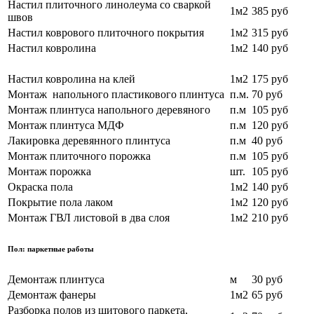
Настил плиточного линолеума со сваркой
1м2
385 руб
швов
Настил коврового плиточного покрытия
1м2
315 руб
Настил ковролина
1м2
140 руб
Настил ковролина на клей
1м2
175 руб
Монтаж напольного пластикового плинтуса
п.м.
70 руб
Монтаж плинтуса напольного деревяного
п.м
105 руб
Монтаж плинтуса МДФ
п.м
120 руб
Лакировка деревянного плинтуса
п.м
40 руб
Монтаж плиточного порожка
п.м
105 руб
Монтаж порожка
шт.
105 руб
Окраска пола
1м2
140 руб
Покрытие пола лаком
1м2
120 руб
Монтаж ГВЛ листовой в два слоя
1м2
210 руб
Пол: паркетные работы
Демонтаж плинтуса
м
30 руб
Демонтаж фанеры
1м2
65 руб
Разборка полов из щитового паркета,