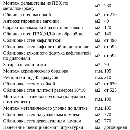
Монтаж фальшстены из ПВХ по
м2
280
металлокаркасу
Обшивка стен вагонкой
м2
от 210
Антисептирование вагонки
м2
40
Обработка лаком на 2 раза с шлифовкой
м2
120
Обшивка стен ПВХ,МДФ по обрешётке
м2
140
Облицовка стен каф.плиткой
м2
от 490
Облицовка стен каф.плиткой по диагонали
м2
от 595
Облицовка кухонного фартука каф.плиткой
м2
от 595
по диагонали
Затирка швов плитки
м2
70
Монтаж керамического бордюра
п.м.
105
Рез плитки под 45 градусов
п.м.
210
Облицовка стен мозайкой
м2
от 630
Облицовка стен плиткой размером 10*10
м2
от 525
Монтаж пластикового уголка (наружного,
п.м.
100
внутреннего)
Монтаж металлического уголка по плитке
п.м.
105
Облицовка стен натуральным камнем
м2
770
Облицовка стен декоративным камнем
м2
770
Нанесение "веницианской" штукатурки
м2
договорная