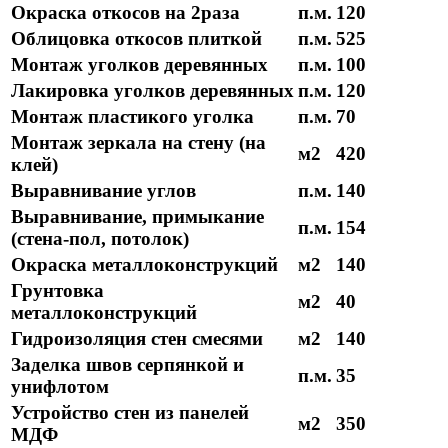
Окраска откосов на 2раза
п.м.
120
Облицовка откосов плиткой
п.м.
525
Монтаж уголков деревянных
п.м.
100
Лакировка уголков деревянных
п.м.
120
Монтаж пластикого уголка
п.м.
70
Монтаж зеркала на стену (на
м2
420
клей)
Выравнивание углов
п.м.
140
Выравнивание, примыкание
п.м.
154
(стена-пол, потолок)
Окраска металлоконструкций
м2
140
Грунтовка
м2
40
металлоконструкций
Гидроизоляция стен смесями
м2
140
Заделка швов серпянкой и
п.м.
35
унифлотом
Устройство стен из панелей
м2
350
МДФ