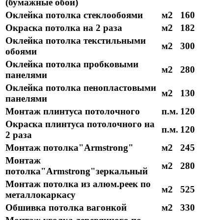
(бумажные обои)
Оклейка потолка стеклообоями
м2
160
Окраска потолка на 2 раза
м2
182
Оклейка потолка текстильными
м2
300
обоями
Оклейка потолка пробковыми
м2
280
панелями
Оклейка потолка пенопластовыми
м2
130
панелями
Монтаж плинтуса потолочного
п.м.
120
Окраска плинтуса потолочного на
п.м.
120
2 раза
Монтаж потолка"Armstrong"
м2
245
Монтаж
м2
280
потолка"Armstrong"зеркальный
Монтаж потолка из алюм.реек по
м2
525
металлокаркасу
Обшивка потолка вагонкой
м2
330