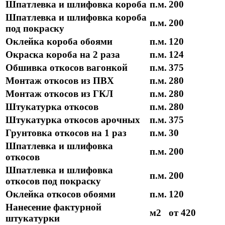
Шпатлевка и шлифовка короба
п.м.
200
Шпатлевка и шлифовка короба
п.м.
200
под покраску
Оклейка короба обоями
п.м.
120
Окраска короба на 2 раза
п.м.
124
Обшивка откосов вагонкой
п.м.
375
Монтаж откосов из ПВХ
п.м.
280
Монтаж откосов из ГКЛ
п.м.
280
Штукатурка откосов
п.м.
280
Штукатурка откосов арочных
п.м.
375
Грунтовка откосов на 1 раз
п.м.
30
Шпатлевка и шлифовка
п.м.
200
откосов
Шпатлевка и шлифовка
п.м.
200
откосов под покраску
Оклейка откосов обоями
п.м.
120
Нанесение фактурной
м2
от 420
штукатурки