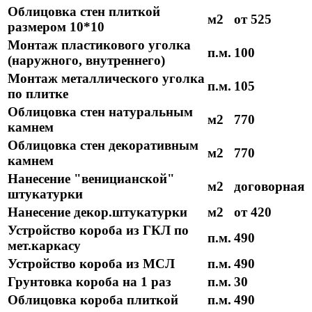
Облицовка стен плиткой
м2
от 525
размером 10*10
Монтаж пластикового уголка
п.м.
100
(наружного, внутреннего)
Монтаж металлического уголка
п.м.
105
по плитке
Облицовка стен натуральным
м2
770
камнем
Облицовка стен декоративным
м2
770
камнем
Нанесение "веницианской"
м2
договорная
штукатурки
Нанесение декор.штукатурки
м2
от 420
Устройство короба из ГКЛ по
п.м.
490
мет.каркасу
Устройство короба из МСЛ
п.м.
490
Грунтовка короба на 1 раз
п.м.
30
Облицовка короба плиткой
п.м.
490