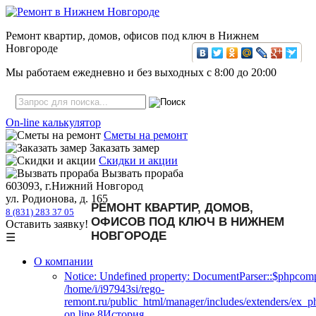
Ремонт квартир, домов, офисов под ключ в Нижнем
Новгороде
Мы работаем ежедневно и без выходных с
8:00
до
20:00
On-line калькулятор
Сметы на ремонт
Заказать замер
Скидки и акции
Вызвать прораба
603093, г.Нижний Новгород
ул. Родионова, д. 165
РЕМОНТ КВАРТИР, ДОМОВ,
8 (831) 283 37 05
ОФИСОВ ПОД КЛЮЧ В НИЖНЕМ
Оставить заявку!
НОВГОРОДЕ
☰
О компании
Notice: Undefined property: DocumentParser::$phpcomp
/home/i/i97943si/rego-
remont.ru/public_html/manager/includes/extenders/ex_
on line 8История