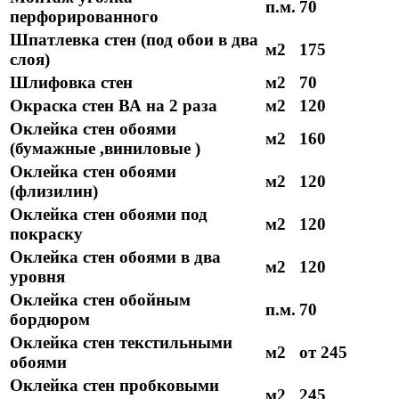
п.м.
70
перфорированного
Шпатлевка стен (под обои в два
м2
175
слоя)
Шлифовка стен
м2
70
Окраска стен ВА на 2 раза
м2
120
Оклейка стен обоями
м2
160
(бумажные ,виниловые )
Оклейка стен обоями
м2
120
(флизилин)
Оклейка стен обоями под
м2
120
покраску
Оклейка стен обоями в два
м2
120
уровня
Оклейка стен обойным
п.м.
70
бордюром
Оклейка стен текстильными
м2
от 245
обоями
Оклейка стен пробковыми
м2
245