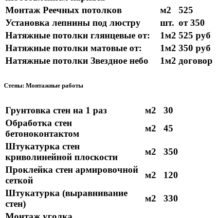
Монтаж Реечных потолков
м2
525
Установка лепнины под люстру
шт.
от 350
Натяжные потолки глянцевые от:
1м2
525 руб
Натяжные потолки матовые от:
1м2
350 руб
Натяжные потолки Звездное небо
1м2
договор
Стены: Монтажные работы
Грунтовка стен на 1 раз
м2
30
Обработка стен
м2
45
бетоноконтактом
Штукатурка стен
м2
350
криволинейной плоскости
Проклейка стен армировочной
м2
120
сеткой
Штукатурка (выравнивание
м2
330
стен)
Монтаж уголка