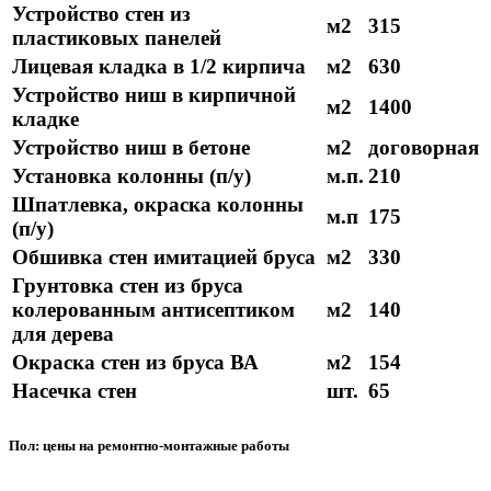
Устройство стен из
м2
315
пластиковых панелей
Лицевая кладка в 1/2 кирпича
м2
630
Устройство ниш в кирпичной
м2
1400
кладке
Устройство ниш в бетоне
м2
договорная
Установка колонны (п/у)
м.п.
210
Шпатлевка, окраска колонны
м.п
175
(п/у)
Обшивка стен имитацией бруса
м2
330
Грунтовка стен из бруса
колерованным антисептиком
м2
140
для дерева
Окраска стен из бруса ВА
м2
154
Насечка стен
шт.
65
Пол: цены на ремонтно-монтажные работы