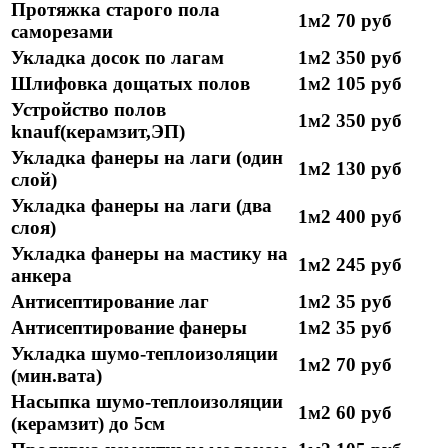
Протяжка старого пола
1м2
70 руб
саморезами
Укладка досок по лагам
1м2
350 руб
Шлифовка дощатых полов
1м2
105 руб
Устройство полов
1м2
350 руб
knauf(керамзит,ЭП)
Укладка фанеры на лаги (один
1м2
130 руб
слой)
Укладка фанеры на лаги (два
1м2
400 руб
слоя)
Укладка фанеры на мастику на
1м2
245 руб
анкера
Антисептирование лаг
1м2
35 руб
Антисептирование фанеры
1м2
35 руб
Укладка шумо-теплоизоляции
1м2
70 руб
(мин.вата)
Насыпка шумо-теплоизоляции
1м2
60 руб
(керамзит) до 5см