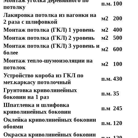
Монтаж уголка деревянного по
п.м.
100
потолку
Лакировка потолка из вагонки на
м2
200
2 раза с шлифовкой
Монтаж потолка (ГКЛ) 1 уровень
м2
400
Монтаж потолка (ГКЛ) 2 уровень
м2
500
Монтаж потолка (ГКЛ) 3 уровень и
м2
600
более
Монтаж тепло-шумоизоляции на
м2
100
потолок
Устройство короба из ГКЛ по
п.м.
430
мет.каркасу потолочный
Грунтовка криволинейных
п.м.
35
боковин на 1 раз
Шпатлевка и шлифовка
п.м
245
криволинейных боковин
Оклейка криволинейных боковин
п.м.
120
обоями
Окраска криволинейных боковин
п.м.
120