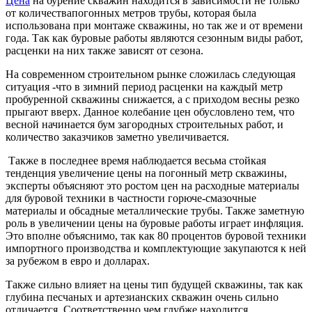
Цена
на бурение скважин находится в зависимости не только
от количествапогонных метров трубы, которая была
использована при монтаже скважины, но так же и от времени
года. Так как буровые работы являются сезонным виды работ,
расценки на них также зависят от сезона.
На современном строительном рынке сложилась следующая
ситуация -что в зимний период расценки на каждый метр
пробуренной скважины снижается, а с приходом весны резко
прыгают вверх. Данное колебание цен обусловлено тем, что
весной начинается бум загородных строительных работ, и
количество заказчиков заметно увеличивается.
Также в последнее время наблюдается весьма стойкая
тенденция увеличение цены на погонный метр скважины,
эксперты объясняют это ростом цен на расходные материалы
для буровой техники в частности горюче-смазочные
материалы и обсадные металлические трубы. Также заметную
роль в увеличении цены на буровые работы играет инфляция.
Это вполне объяснимо, так как 80 процентов буровой техники
импортного производства и комплектующие закупаются к ней
за рубежом в евро и долларах.
Также сильно влияет на цены тип будущей скважины, так как
глубина песчаных и артезианских скважин очень сильно
отличается. Соответственно чем глубже находится