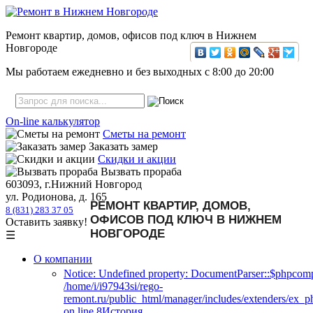
Ремонт квартир, домов, офисов под ключ в Нижнем
Новгороде
Мы работаем ежедневно и без выходных с
8:00
до
20:00
On-line калькулятор
Сметы на ремонт
Заказать замер
Скидки и акции
Вызвать прораба
603093, г.Нижний Новгород
ул. Родионова, д. 165
РЕМОНТ КВАРТИР, ДОМОВ,
8 (831) 283 37 05
ОФИСОВ ПОД КЛЮЧ В НИЖНЕМ
Оставить заявку!
НОВГОРОДЕ
☰
О компании
Notice: Undefined property: DocumentParser::$phpcomp
/home/i/i97943si/rego-
remont.ru/public_html/manager/includes/extenders/ex_
on line 8История