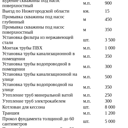
Бурение скважины под насос
м.п.
900
поверхностный
Выезд по Нижегородской области
км.
15
Промывка скважины под насос
м
450
глубинный
Промывка скважины под насос
м
350
поверхностный
Установка фильтра из нержавеющей
шт.
3 500
стали
Монтаж трубы ПВХ
м.п.
1 000
Установка трубы канализационной в
м.п.
350
помещении
Установка трубы водопроводной в
м.п.
300
помещении
Установка трубы канализационной на
м.п.
500
улице
Установка трубы водопроводной на
м.п.
350
улице
Утепление труб минеральной ватой
м.п.
250
Утепление труб электрокабелем
м.п.
300
Котлован для кессона
шт.
8 000
Траншея
м.п.
1 200
Прокол фундамента толщиной до 60
шт.
5 000
сантиметров