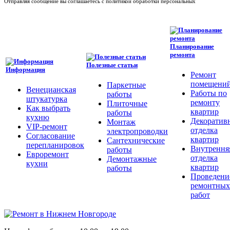
Отправляя сообщение вы соглашаетесь с политикой обработки персональных
Планирование
ремонта
Полезные статьи
Информация
Ремонт
помещени
Паркетные
Венецианская
Работы по
работы
штукатурка
ремонту
Плиточные
Как выбрать
квартир
работы
кухню
Декоратив
Монтаж
VIP-ремонт
отделка
электропроводки
Согласование
квартир
Сантехнические
перепланировок
Внутрення
работы
Евроремонт
отделка
Демонтажные
кухни
квартир
работы
Проведени
ремонтных
работ