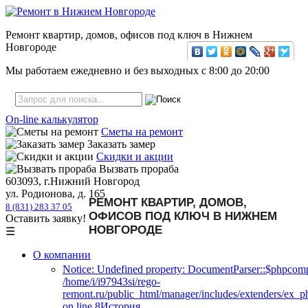
Ремонт квартир, домов, офисов под ключ в Нижнем
Новгороде
Мы работаем ежедневно и без выходных с
8:00
до
20:00
On-line калькулятор
Сметы на ремонт
Заказать замер
Скидки и акции
Вызвать прораба
603093, г.Нижний Новгород
ул. Родионова, д. 165
РЕМОНТ КВАРТИР, ДОМОВ,
8 (831) 283 37 05
ОФИСОВ ПОД КЛЮЧ В НИЖНЕМ
Оставить заявку!
НОВГОРОДЕ
☰
О компании
Notice: Undefined property: DocumentParser::$phpcomp
/home/i/i97943si/rego-
remont.ru/public_html/manager/includes/extenders/ex_
on line 8История