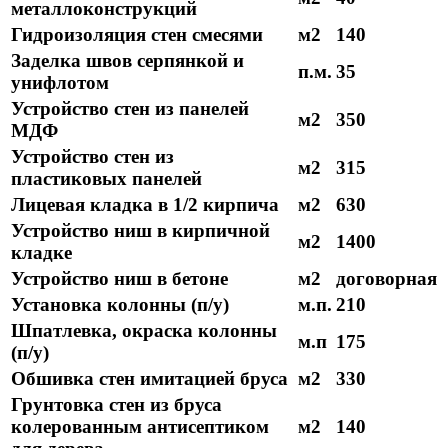
металлоконструкций
Гидроизоляция стен смесями
м2
140
Заделка швов серпянкой и
п.м.
35
унифлотом
Устройство стен из панелей
м2
350
МДФ
Устройство стен из
м2
315
пластиковых панелей
Лицевая кладка в 1/2 кирпича
м2
630
Устройство ниш в кирпичной
м2
1400
кладке
Устройство ниш в бетоне
м2
договорная
Установка колонны (п/у)
м.п.
210
Шпатлевка, окраска колонны
м.п
175
(п/у)
Обшивка стен имитацией бруса
м2
330
Грунтовка стен из бруса
колерованным антисептиком
м2
140