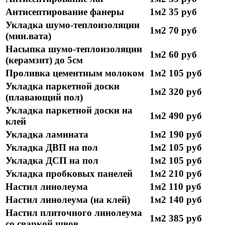
Антисептирование фанеры
1м2
35 руб
Укладка шумо-теплоизоляции
1м2
70 руб
(мин.вата)
Насыпка шумо-теплоизоляции
1м2
60 руб
(керамзит) до 5см
Проливка цементным молоком
1м2
105 руб
Укладка паркетной доски
1м2
320 руб
(плавающий пол)
Укладка паркетной доски на
1м2
490 руб
клей
Укладка ламината
1м2
190 руб
Укладка ДВП на пол
1м2
105 руб
Укладка ДСП на пол
1м2
105 руб
Укладка пробковых панелей
1м2
210 руб
Настил линолеума
1м2
110 руб
Настил линолеума (на клей)
1м2
140 руб
Настил плиточного линолеума
1м2
385 руб
со сваркой швов