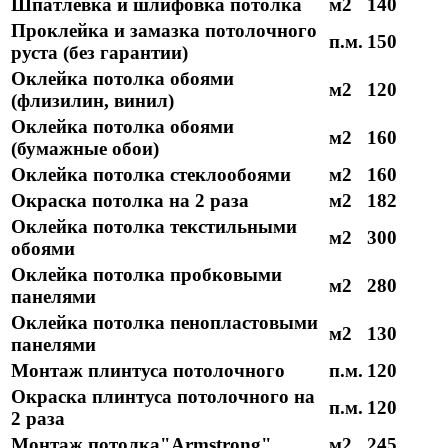
Шпатлёвка и шлифовка потолка
м2
140
Проклейка и замазка потолочного
п.м.
150
руста (без гарантии)
Оклейка потолка обоями
м2
120
(флизилин, винил)
Оклейка потолка обоями
м2
160
(бумажные обои)
Оклейка потолка стеклообоями
м2
160
Окраска потолка на 2 раза
м2
182
Оклейка потолка текстильными
м2
300
обоями
Оклейка потолка пробковыми
м2
280
панелями
Оклейка потолка пенопластовыми
м2
130
панелями
Монтаж плинтуса потолочного
п.м.
120
Окраска плинтуса потолочного на
п.м.
120
2 раза
Монтаж потолка"Armstrong"
м2
245