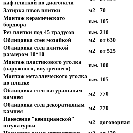
каф.плиткой по диагонали
Затирка швов плитки
м2
70
Монтаж керамического
п.м.
105
бордюра
Рез плитки под 45 градусов
п.м.
210
Облицовка стен мозайкой
м2
от 630
Облицовка стен плиткой
м2
от 525
размером 10*10
Монтаж пластикового уголка
п.м.
100
(наружного, внутреннего)
Монтаж металлического уголка
п.м.
105
по плитке
Облицовка стен натуральным
м2
770
камнем
Облицовка стен декоративным
м2
770
камнем
Нанесение "веницианской"
м2
договорная
штукатурки