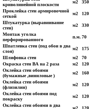
м2
350
криволинейной плоскости
Проклейка стен армировочной
м2
120
сеткой
Штукатурка (выравнивание
м2
330
стен)
Монтаж уголка
п.м.
70
перфорированного
Шпатлевка стен (под обои в два
м2
175
слоя)
Шлифовка стен
м2
70
Окраска стен ВА на 2 раза
м2
120
Оклейка стен обоями
м2
160
(бумажные ,виниловые )
Оклейка стен обоями
м2
120
(флизилин)
Оклейка стен обоями под
м2
120
покраску
Оклейка стен обоями в два
м2
120