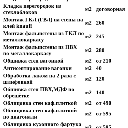
Кладка перегородок из
м2
договорная
стеклоблоков
Монтаж ГКЛ (ГВЛ) на стены на
м2
260
клей knauff
Монтаж фальшстены из ГКЛ по
м2
245
металлокаркасу
Монтаж фальшстены из ПВХ
м2
280
по металлокаркасу
Обшивка стен вагонкой
м2
от 210
Антисептирование вагонки
м2
40
Обработка лаком на 2 раза с
м2
120
шлифовкой
Обшивка стен ПВХ,МДФ по
м2
140
обрешётке
Облицовка стен каф.плиткой
м2
от 490
Облицовка стен каф.плиткой
м2
от 595
по диагонали
Облицовка кухонного фартука
м2
от 595