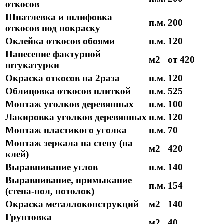
откосов
Шпатлевка и шлифовка
п.м.
200
откосов под покраску
Оклейка откосов обоями
п.м.
120
Нанесение фактурной
м2
от 420
штукатурки
Окраска откосов на 2раза
п.м.
120
Облицовка откосов плиткой
п.м.
525
Монтаж уголков деревянных
п.м.
100
Лакировка уголков деревянных
п.м.
120
Монтаж пластикого уголка
п.м.
70
Монтаж зеркала на стену (на
м2
420
клей)
Выравнивание углов
п.м.
140
Выравнивание, примыкание
п.м.
154
(стена-пол, потолок)
Окраска металлоконструкций
м2
140
Грунтовка
м2
40