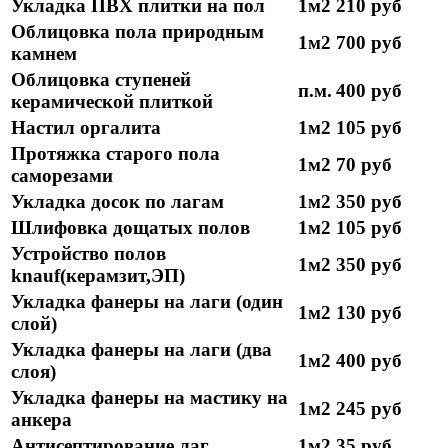
Укладка ПВХ плитки на пол
1м2
210 руб
Облицовка пола природным
1м2
700 руб
камнем
Облицовка ступеней
п.м.
400 руб
керамической плиткой
Настил оргалита
1м2
105 руб
Протяжка старого пола
1м2
70 руб
саморезами
Укладка досок по лагам
1м2
350 руб
Шлифовка дощатых полов
1м2
105 руб
Устройство полов
1м2
350 руб
knauf(керамзит,ЭП)
Укладка фанеры на лаги (один
1м2
130 руб
слой)
Укладка фанеры на лаги (два
1м2
400 руб
слоя)
Укладка фанеры на мастику на
1м2
245 руб
анкера
Антисептирование лаг
1м2
35 руб