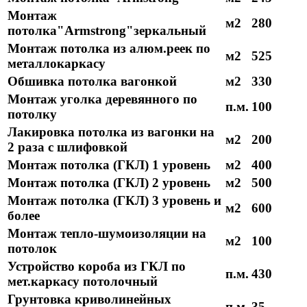
Монтаж
м2
280
потолка"Armstrong"зеркальный
Монтаж потолка из алюм.реек по
м2
525
металлокаркасу
Обшивка потолка вагонкой
м2
330
Монтаж уголка деревянного по
п.м.
100
потолку
Лакировка потолка из вагонки на
м2
200
2 раза с шлифовкой
Монтаж потолка (ГКЛ) 1 уровень
м2
400
Монтаж потолка (ГКЛ) 2 уровень
м2
500
Монтаж потолка (ГКЛ) 3 уровень и
м2
600
более
Монтаж тепло-шумоизоляции на
м2
100
потолок
Устройство короба из ГКЛ по
п.м.
430
мет.каркасу потолочный
Грунтовка криволинейных
п.м.
35